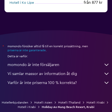
från 877 kr
Hotell i Ko Lipe
momondo försöker alltid få till en korrekt prissättning, men
*
priserna är inte garanterade
.
Detta är varför:
momondo är inte försäljaren
Vi samlar massor av information åt dig
Varför är inte priserna 100 % korrekta?
Hotellerbjudanden
Hotell i Asien
Hotell i Thailand
Hotell i Krabi
Hotell i Krabi
Holiday Ao Nang Beach Resort, Krabi