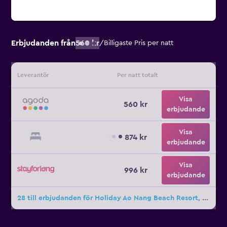
Erbjudanden från
560 kr
/
Billigaste Pris per natt
Leverantör
Per natt totalt
Visa
560 kr
erbjudande
Visa
874 kr
erbjudande
Visa
996 kr
erbjudande
28 till erbjudanden för Holiday Ao Nang Beach Resort, Krabi