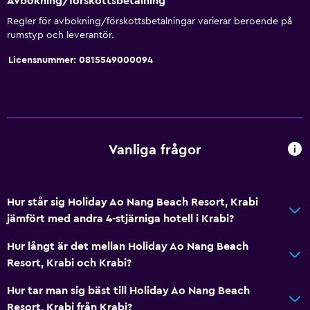
Avbokning/förskottsbetalning
Badkar
Regler för avbokning/förskottsbetalningar varierar beroende på
rumstyp och leverantör.
Bidé
Licensnummer: 0815549000094
Toalett
Toalettpapper
Tandborste
Tillgänglighet och lämplighet
Vanliga frågor
Hela enheten ligger på bottenvåningen
Hela enheten är rullstolsanpassad
Hur står sig Holiday Ao Nang Beach Resort, Krabi
Allergivänlig kudde
jämfört med andra 4-stjärniga hotell i Krabi?
Rökning förbjuden
Hur långt är det mellan Holiday Ao Nang Beach
Nedsänkt vask
Resort, Krabi och Krabi?
Rökningsområden
Hur tar man sig bäst till Holiday Ao Nang Beach
Privat ingång
Resort, Krabi från Krabi?