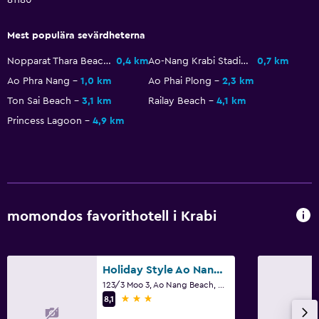
Kassaskåp
Vattenflaska
Mest populära sevärdheterna
Nopparat Thara Beach
0,4 km
Ao-Nang Krabi Stadium
0,7 km
Restauranger
Ao Phra Nang
1,0 km
Ao Phai Plong
2,3 km
Elektrisk vattenkokare
Ton Sai Beach
3,1 km
Railay Beach
4,1 km
Inpackade luncher
Princess Lagoon
4,9 km
Restaurang
Bar/lounge
Mat kan levereras till gästboendet
Minibar
momondos favorithotell i Krabi
Kafeteria
Te/kaffebryggare
Holiday Style Ao Nang Beach Resort, Krabi
Kaffemaskin
123/3 Moo 3, Ao Nang Beach, Muang, Krabi
3 stjärnor
8,1
Saker att göra