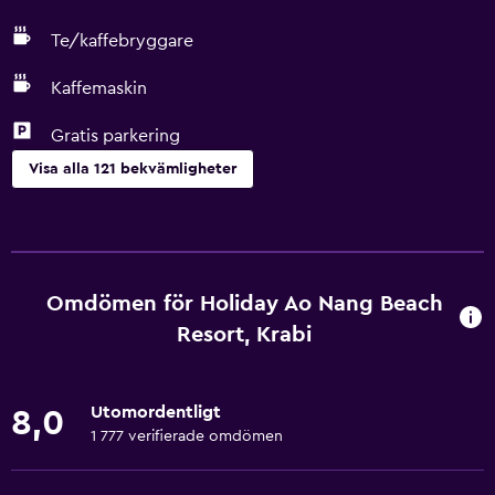
Te/kaffebryggare
Kaffemaskin
Gratis parkering
Visa alla 121 bekvämligheter
Grundläggande bekvämligheter
Wifi tillgängligt i alla områden
Internet
Omdömen för Holiday Ao Nang Beach
Fläkt
Resort, Krabi
Brandsläckare
Gratis toalettartiklar
Utomordentligt
8,0
Brandvarnare
1 777 verifierade omdömen
Luftkonditionering