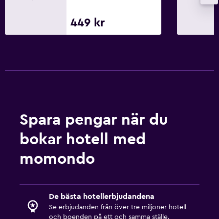
Tillgång till strand
449 kr
Sällskapsspel/pussel
Spelrum
Kanot
Dykning
Snorkling
Matlagningsklasser
Spara pengar när du
Biljardbord
bokar hotell med
Simning
momondo
Familjevänligt
Barnvakt eller crèche
Barnsängar tillgängliga
De bästa hotellerbjudandena
Se erbjudanden från över tre miljoner hotell
Barnpool
och boenden på ett och samma ställe.