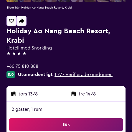
Bilder från Holiday Ao Nang Beach Resort, Krabi
Holiday Ao Nang Beach Resort,
Krabi
Hotell med Snorkling
4 stjärnor
+66 75 810 888
Utomordentligt
1 777 verifierade omdömen
8,0
tors 13/8
-
fre 14/8
2 gäster, 1 rum
Sök