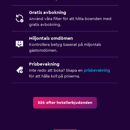
Barnmåltider
Gratis avbokning
Barnvänlig buffé
Använd våra filter för att hitta boenden med
Inomhus lekområde
gratis avbokning.
Klubb för barn
Miljontals omdömen
Utomhusleksaker för barn
Kontrollera betyg baserat på miljontals
gästomdömen.
Lekplats
Prisbevakning
Pool och spa
Inte redo att boka? Skapa en
prisbevakning
Utomhuspool
för att hålla koll på priserna.
Mindre pool
Poolhanddukar
Sök efter hotellerbjudanden
Pool med utsikt
Privat pool
Massage