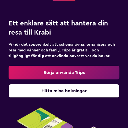
Poolbar
Vattenrutschkana
Ett enklare sätt att hantera din
Hälsa och säkerhet
resa till Krabi
Daglig städning
Vi gör det superenkelt att schemalägga, organisera och
Övervakningskameror i gemensamma utrymmen
resa med vänner och familj. Trips är gratis – och
Övervakningskameror utanför boendet
tillgängligt för dig att använda oavsett var du bokar.
Säkerhetsvakt dygnet runt
Börja använda Trips
Förstahjälpenlåda
Kassaskåp
Hitta mina bokningar
Tvättstuga
Tvättstuga
Strykservice
Tvätt-/kemtvättsservice