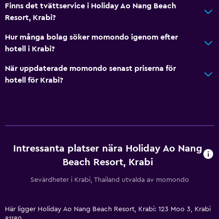
Finns det tvättservice i Holiday Ao Nang Beach
Bäddsoffa
Resort, Krabi?
Telefon
Hur många bolag söker momondo igenom efter
Kakel/marmorgolv
hotell i Krabi?
Tjänster och bekvämligheter
När uppdaterade momondo senast priserna för
hotell för Krabi?
Bankomat på plats
Affärscentrum
Väckningsservice
Concierge-service
Mötesrum
Intressanta platser nära Holiday Ao Nang
Rumservice
Beach Resort, Krabi
Utflyktsdisk
Sevärdheter i Krabi, Thailand utvalda av momondo
Nyckelkortsåtkomst
Reception dygnet runt
Här ligger Holiday Ao Nang Beach Resort, Krabi: 123 Moo 3, Krabi
81180