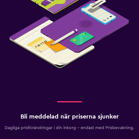
Strykjärn och strykbräda
Torkställ för kläder
Utomhus
Trädgård
Strandstolar
Strandhanddukar
Balkong
Parkering och transport
Flygbuss (tilläggsavgift)
Gratis parkering
Bli meddelad när priserna sjunker
Privat parkering
Dagliga prisförändringar i din inkorg – endast med Prisbevakning.
Media och underhållning