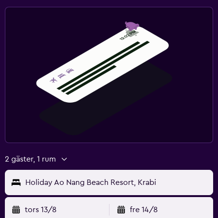
Flat-screen TV
Kabel- eller satellit-TV
TV
Sovrum
Kudde med fjäderstoppning
Klädhängare
Garderob eller klädkammare
Arbetsyta
2 gäster, 1 rum
Fax/kopieringsmöjligheter
Skrivbord
Holiday Ao Nang Beach Resort, Krabi
Fitness
tors 13/8
fre 14/8