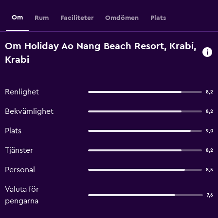
Om
Rum
Faciliteter
Omdömen
Plats
Om Holiday Ao Nang Beach Resort, Krabi,
Krabi
Renlighet
8,2
Bekvämlighet
8,2
Plats
9,0
Tjänster
8,2
Personal
8,5
Valuta för
7,6
pengarna