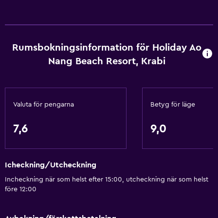
Gratis WiFi
Handdukar
Schampo
Rumsbokningsinformation för Holiday Ao
Kroppstvål
Nang Beach Resort, Krabi
Papperskorgar
Balsam
Valuta för pengarna
Betyg för läge
Badrum
Hårfön
7,6
9,0
Morgonrock
Privat badrum
Icheckning/Utcheckning
Dusch
Incheckning när som helst efter 15:00, utcheckning när som helst
Badmössa
före 12:00
Ytterligare badrum
Ytterligare toalett