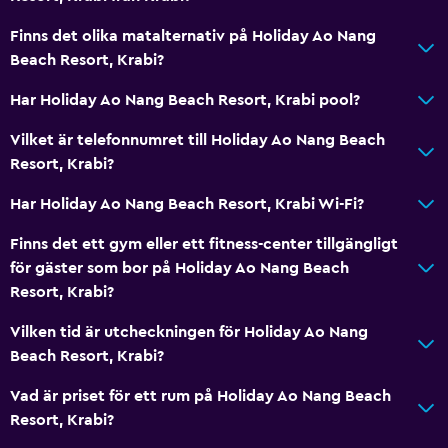
Hiss
Finns det olika matalternativ på Holiday Ao Nang
Nås via hiss
Beach Resort, Krabi?
Tillgänglig parkering
Har Holiday Ao Nang Beach Resort, Krabi pool?
Övre våningar nås med hiss
Vilket är telefonnumret till Holiday Ao Nang Beach
Resort, Krabi?
Allmänt
Har Holiday Ao Nang Beach Resort, Krabi Wi-Fi?
Familjerum
Utsikt över trädgård
Finns det ett gym eller ett fitness-center tillgängligt
för gäster som bor på Holiday Ao Nang Beach
Sammanlänkade rum tillgängliga
Resort, Krabi?
Utsikt över poolen
Vilken tid är utcheckningen för Holiday Ao Nang
Förvaring
Beach Resort, Krabi?
Havsutsikt
Vad är priset för ett rum på Holiday Ao Nang Beach
Vardagsrum
Resort, Krabi?
Tofflor