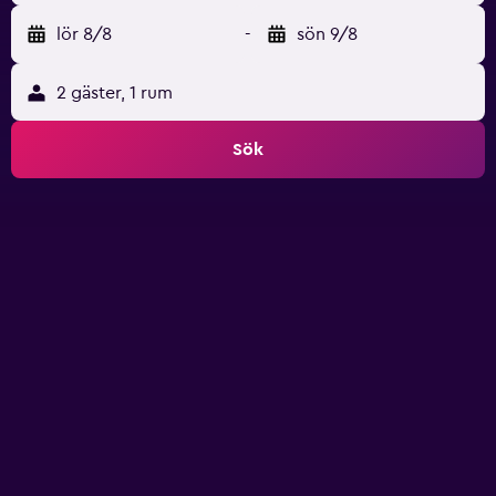
lör 8/8
-
sön 9/8
2 gäster, 1 rum
Sök