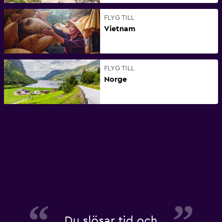
FLYG TILL
Vietnam
FLYG TILL
Norge
Du slösar tid och