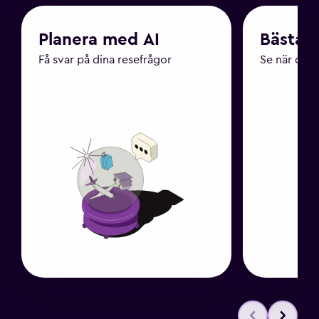
Planera med AI
Bästa t
Få svar på dina resefrågor
Se när du k