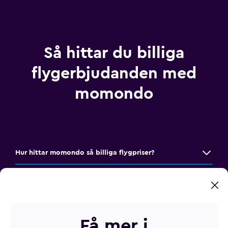
Så hittar du billiga
flygerbjudanden med
momondo
Hur hittar momondo så billiga flygpriser?
Hur hittar jag det bästa priset på en flygbiljett?
Hur kan jag spara pengar med Mix & Match?
Få mer i
Hur kan jag se till att jag inte missar ett