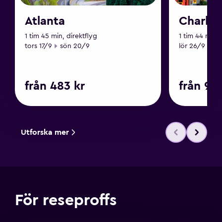
Atlanta
Charles
1 tim 45 min, direktflyg
1 tim 44 min, 
Startdatum
Slutdatum
Startdatum
Sl
tors 17/9
sön 20/9
lör 26/9
ti
från 483 kr
från 919
Utforska mer
För reseproffs