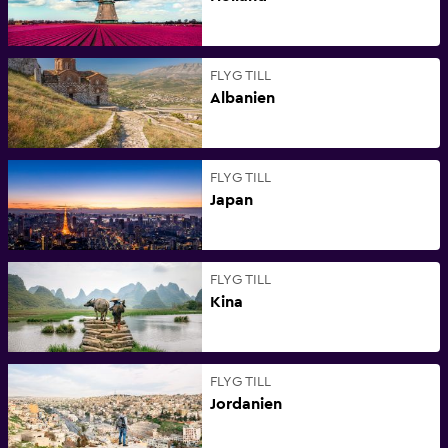
FLYG TILL
Albanien
FLYG TILL
Japan
FLYG TILL
Kina
FLYG TILL
Jordanien