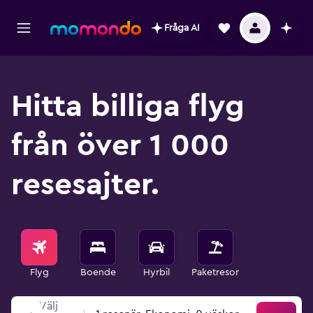
Fråga AI
Hitta billiga flyg
från över 1 000
resesajter.
Flyg
Boende
Hyrbil
Paketresor
Välj