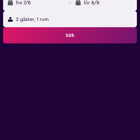
fre 7/8
-
lör 8/8
2 gäster, 1 rum
Sök