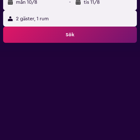
mån 10/8
-
tis 11/8
2 gäster, 1 rum
Sök