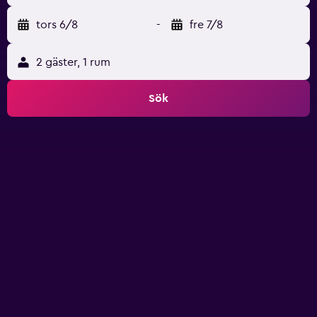
tors 6/8
-
fre 7/8
2 gäster, 1 rum
Sök