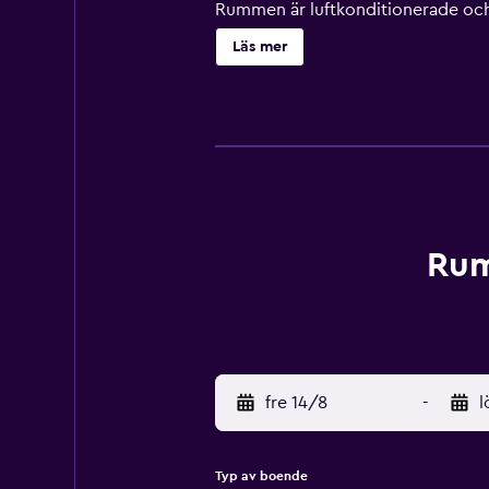
Rummen är luftkonditionerade och 
TV. Bendigo Homestead Motor Inn 
Läs mer
Cathedral. Den vänliga personalen 
Rum
fre 14/8
-
l
Typ av boende