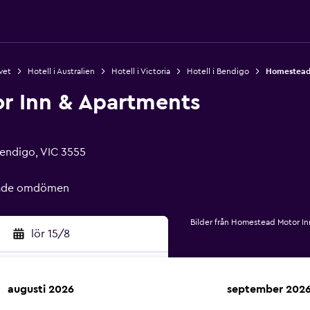
avet
Hotell i Australien
Hotell i Victoria
Hotell i Bendigo
Homestead 
r Inn & Apartments
Bendigo, VIC 3555
erade omdömen
Bilder från Homestead Motor I
lör 15/8
augusti 2026
september 202