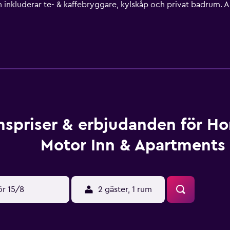
inkluderar te- & kaffebryggare, kylskåp och privat badrum. Al
& Apartments erbjuder bra anslutning till Bendigo Art Galle
vid resedisken hjälper dig gärna att organisera och boka utfly
spriser & erbjudanden för H
Motor Inn & Apartments
ör 15/8
2 gäster, 1 rum