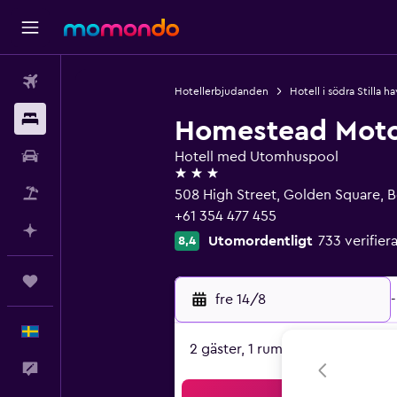
Flyg
Hotellerbjudanden
Hotell i södra Stilla h
Boende
Homestead Moto
Hyrbil
Hotell med Utomhuspool
3 stjärnor
Paketresor
508 High Street, Golden Square, 
+61 354 477 455
Planera med AI
Utomordentligt
733 verifi
8,4
Trips
fre 14/8
-
Svenska
2 gäster, 1 rum
Feedback