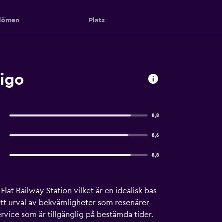
ömen
Plats
igo
8,8
8,6
8,8
at Railway Station vilket är en idealisk bas
 ett urval av bekvämligheter som resenärer
vice som är tillgänglig på bestämda tider.