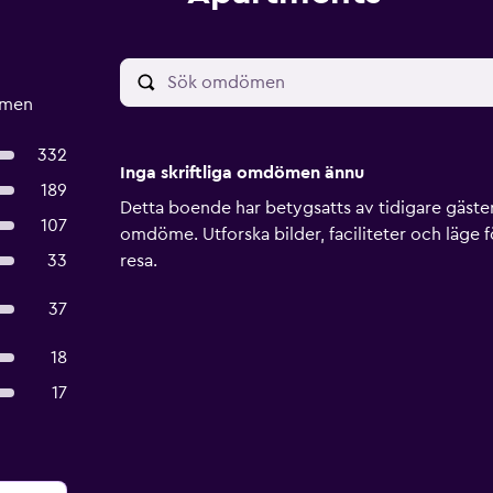
ömen
332
Inga skriftliga omdömen ännu
189
Detta boende har betygsatts av tidigare gäster, 
107
omdöme. Utforska bilder, faciliteter och läge f
33
resa.
37
18
17