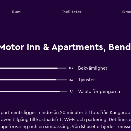
Rum
Faciliteter
Omd
otor Inn & Apartments, Bend
Bekvämlighet
8,9
Tjänster
8,7
Valuta för pengarna
9,1
tments ligger mindre än 20 minuter till fots från Kangaroo Fl
även tillgång till kostnadsfritt Wi-Fi och parkering. Det finns
ageförvaring och en simbassäng. Värdshuset erbjuder rumsser