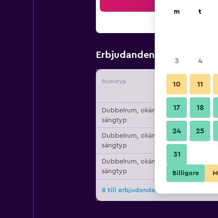
Sö
m
t
838 kr
Erbjudanden från
/
Bi
3
4
Rumstyp
Leverant
10
11
17
18
Dubbelrum, okänd
sängtyp
24
25
Dubbelrum, okänd
sängtyp
31
Dubbelrum, okänd
sängtyp
Billigare
M
8 till erbjudanden för Homestead M