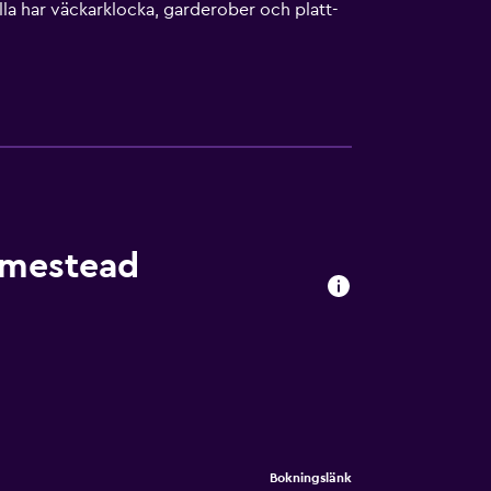
la har väckarklocka, garderober och platt-
ry, Golden Dragon Museum och Sacred Heart
kter och aktiviteter i Bendigo.
omestead
Bokningslänk