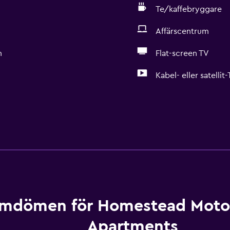
Te/kaffebryggare
Affärscentrum
n
Flat-screen TV
Kabel- eller satellit
mdömen för Homestead Motor
Apartments