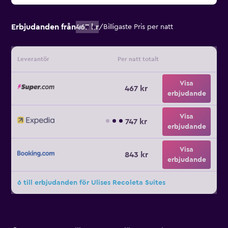
Erbjudanden från
467 kr
/
Billigaste Pris per natt
Leverantör
Per natt totalt
Visa
467 kr
erbjudande
Visa
747 kr
erbjudande
Visa
843 kr
erbjudande
6 till erbjudanden för Ulises Recoleta Suites