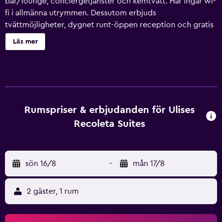
bar/lounge, conciergetjänster och kemtvätt. Här ingår wi-
fi i allmänna utrymmen. Dessutom erbjuds
tvättmöjligheter, dygnet runt-öppen reception och gratis
dagstidningar. Ulises Recoleta Suites erbjuder 26
Läs mer
luftkonditionerade rum med minibar och
värdeförvaringsskåp (laptopanpassade). Rummen är
individuellt möblerade och inredda. Sängarna har
duntäcken och sängtillbehör av högsta kvalitet.
Kuddmeny finns tillgänglig. 32-tums LCD-tv med
kabelpremiumkanaler och betalfilmer. Rummen på detta
Rumspriser & erbjudanden för Ulises
hotell med 3,5 stjärnor har pentry med kylskåp,
Recoleta Suites
grytor/köksredskap och kaffe- och tebryggare.
Badrummen har badkar/dusch med regndusch, tofflor,
lyxtoalettartiklar och bidéer. Gäster har tillgång till gratis
sön 16/8
-
mån 17/8
wi-fi. Boendet tillhandahåller skrivbord, gratis
dagstidningar och telefon. Dessutom har rummen hårtork
och gratis toalettartiklar. Mikrovågsugn, massage på
2 gäster, 1 rum
rummet och allergitestade sängkläder kan fås på begäran.
Uppbäddningsservice erbjuds varje kväll och städning