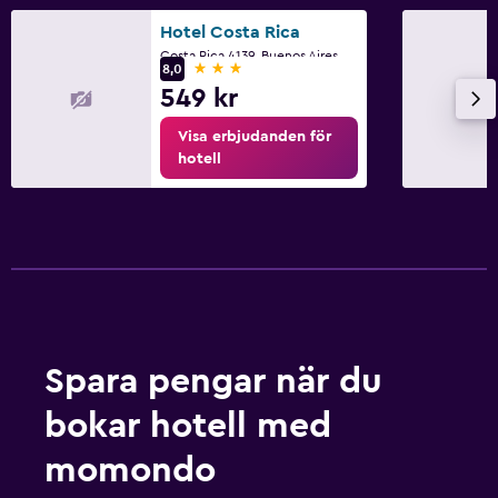
Hotel Costa Rica
Costa Rica 4139, Buenos Aires, Capital Federal District
3 stjärnor
8,0
549 kr
Visa erbjudanden för
hotell
Spara pengar när du
bokar hotell med
momondo