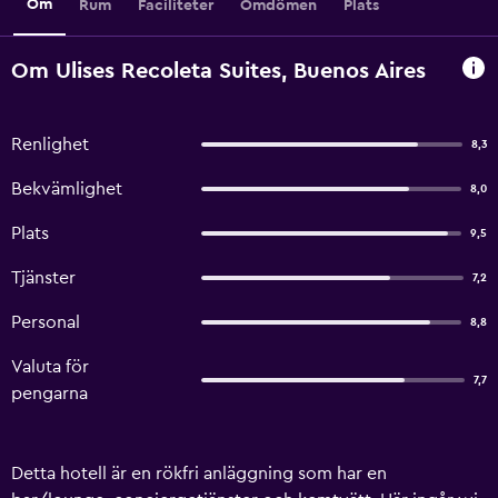
Om
Rum
Faciliteter
Omdömen
Plats
Om Ulises Recoleta Suites, Buenos Aires
Renlighet
8,3
Bekvämlighet
8,0
Plats
9,5
Tjänster
7,2
Personal
8,8
Valuta för
7,7
pengarna
Detta hotell är en rökfri anläggning som har en