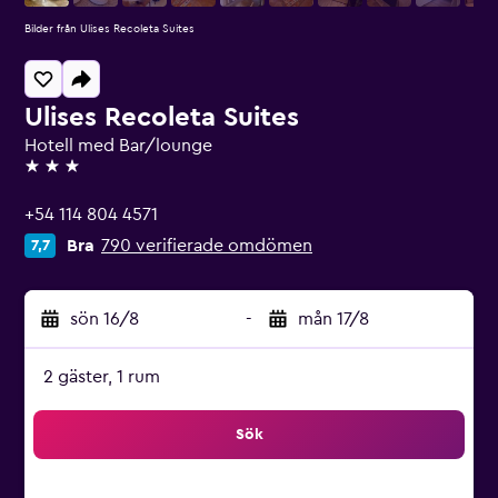
Bilder från Ulises Recoleta Suites
Ulises Recoleta Suites
Hotell med Bar/lounge
3 stjärnor
+54 114 804 4571
Bra
790 verifierade omdömen
7,7
sön 16/8
-
mån 17/8
2 gäster, 1 rum
Sök