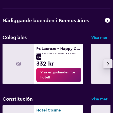
Närliggande boenden i Buenos Aires
Colegiales
Visa mer
Ps Lacroze - Happy Chic Peaceful Studio
Buenos Aires, Capital Federal District
9,4
332 kr
Visa erbjudanden för
hotell
Constitución
Visa mer
Hotel Cosme