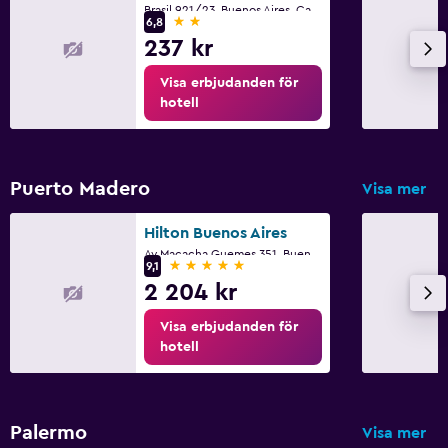
Brasil 921/23, Buenos Aires, Capital Federal District
2 stjärnor
6,8
237 kr
Visa erbjudanden för
hotell
Puerto Madero
Visa mer
Hilton Buenos Aires
Av Macacha Guemes 351, Buenos Aires, Capital Federal District
5 stjärnor
9,1
2 204 kr
Visa erbjudanden för
hotell
Palermo
Visa mer