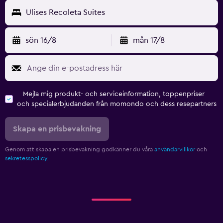
Ulises Recoleta Suites
sön 16/8
mån 17/8
Mejla mig produkt- och serviceinformation, toppenpriser
och specialerbjudanden från momondo och dess resepartners
Skapa en prisbevakning
Genom att skapa en prisbevakning godkänner du våra
användarvillkor
och
sekretesspolicy.