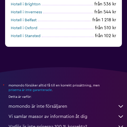
från 536 kr
Hotell i Brighton
från 544 kr
Hotell i Inverness
från 1 218 kr
Hotell i Belfast
från 510 kr
Hotell i Oxford
från 102 kr
Hotell i Stansted
från 735 kr
Hotell i Nottingham
momondo försöker alltid få till en korrekt prissättning, men
*
priserna är inte garanterade
.
Detta är varför:
momondo är inte försäljaren
Vi samlar massor av information åt dig
Varför är inte priserna 100 % korrekta?