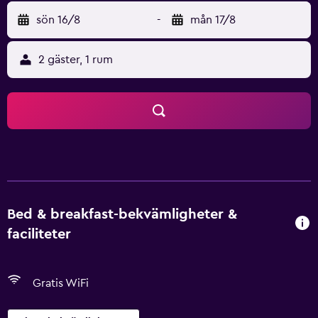
sön 16/8
-
mån 17/8
2 gäster, 1 rum
Bed & breakfast-bekvämligheter &
faciliteter
Gratis WiFi