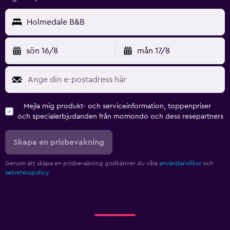
Holmedale B&B
sön 16/8
mån 17/8
Mejla mig produkt- och serviceinformation, toppenpriser
och specialerbjudanden från momondo och dess resepartners
Skapa en prisbevakning
Genom att skapa en prisbevakning godkänner du våra
användarvillkor
och
sekretesspolicy.