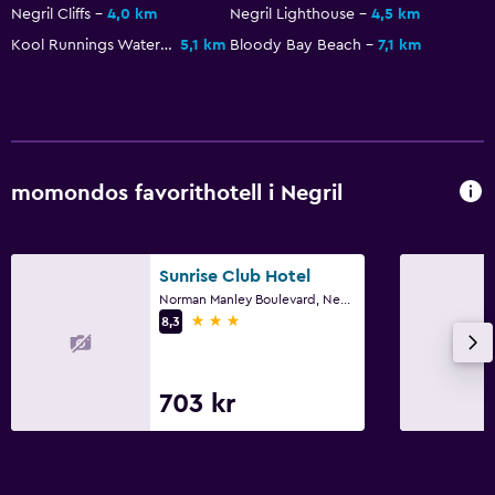
Hela enheten ligger på bottenvåningen
Negril Cliffs
4,0 km
Negril Lighthouse
4,5 km
Rökning förbjuden
Kool Runnings Water Park
5,1 km
Bloody Bay Beach
7,1 km
Fjäderfri kudde
Rökningsområden
Privat ingång
Lättillgänglig dusch
momondos favorithotell i Negril
Duschstol
Tillgänglig parkering
Sunrise Club Hotel
Övre våningar nås via trappor
Norman Manley Boulevard, Negril
3 stjärnor
8,3
Utomhus
Utomhusmöbler
703 kr
Privat strand
Trädgård
Terrass/uteplats