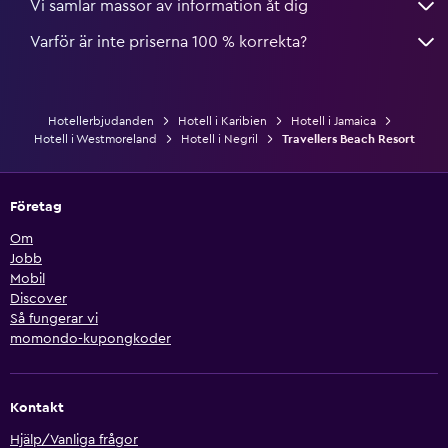
Vi samlar massor av information åt dig
Varför är inte priserna 100 % korrekta?
Hotellerbjudanden
Hotell i Karibien
Hotell i Jamaica
Hotell i Westmoreland
Hotell i Negril
Travellers Beach Resort
Företag
Om
Jobb
Mobil
Discover
Så fungerar vi
momondo-kupongkoder
Kontakt
Hjälp/Vanliga frågor