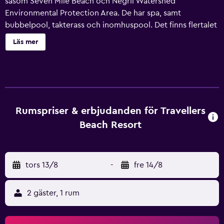
såsom Seven Mile Beach och Negril Watershed
Environmental Protection Area. De har spa, samt
bubbelpool, takterass och inomhuspool. Det finns flertalet
faciliteter på Travellers Beach Resort som gäster kan njuta
Läs mer
av, så som barnpool, skönhetssalong och ett hälso-center.
Personal finns tillgänglig dygnet runt och kan boka
utflykter och biljetter. Travellers Beach Resort Negril
erbjuder 46 moderna rum och alla har ett privat badrum.
Takfläkt, kylskåp och utrustning för strykning finns även
tillgängligt. Under deras vistelse kan gäster njuta av
Rumspriser & erbjudanden för Travellers
middag på Palm Restaurant, som erbjuder lokalt och
Beach Resort
amerikanskt. Varje kväll kan gäster koppla av i den
komfortabla loungebaren. Ett stort sortiment av
restauranger kan även hittas i området. De som bor i
tors 13/8
-
fre 14/8
fastigheten kan prova en jet-ski och utforska
omgivningarna från vattnet. Negril Lighthouse och Orange
Bay ligger inom 20 minuters bilfärd.
2 gäster, 1 rum