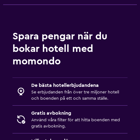
Strandstolar
Strandhanddukar
Balkong
Spara pengar när du
bokar hotell med
Badrum
Hårfön
momondo
Privat badrum
Dusch
De bästa hotellerbjudandena
Toalett
Se erbjudanden från över tre miljoner hotell
Toalettpapper
och boenden på ett och samma ställe.
Walk-in-dusch
Gratis avbokning
Använd våra filter för att hitta boenden med
Allmänt
gratis avbokning.
Familjerum