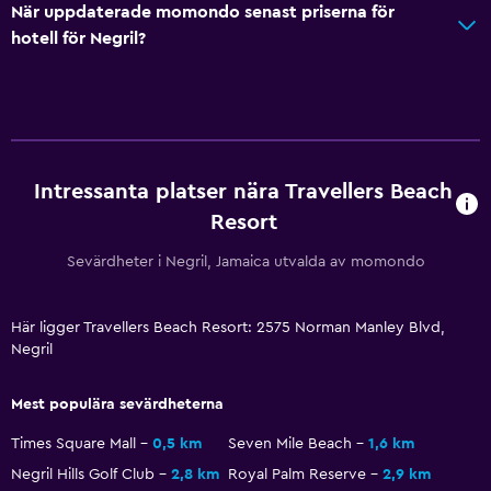
När uppdaterade momondo senast priserna för
hotell för Negril?
Tjänster och bekvämligheter
Affärscentrum
Väckningsservice
Concierge-service
Intressanta platser nära Travellers Beach
Valutaväxling på plats
Resort
Mötesrum
Rumservice
Sevärdheter i Negril, Jamaica utvalda av momondo
Utflyktsdisk
Här ligger Travellers Beach Resort: 2575 Norman Manley Blvd,
Nyckelåtkomst
Negril
Reception dygnet runt
Kassaskåp
Mest populära sevärdheterna
Times Square Mall
0,5 km
Seven Mile Beach
1,6 km
Tillgänglighet och lämplighet
Negril Hills Golf Club
2,8 km
Royal Palm Reserve
2,9 km