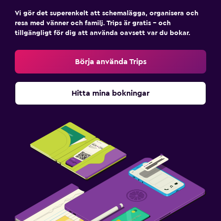
Vi gör det superenkelt att schemalägga, organisera och
Spa
resa med vänner och familj. Trips är gratis – och
Bubbelpool
tillgängligt för dig att använda oavsett var du bokar.
Utomhuspool
Börja använda Trips
Poolhanddukar
Poolbar
Hitta mina bokningar
Media och underhållning
Flat-screen TV
Kabel- eller satellit-TV
Streamingtjänst
Delat lounge/TV-område
TV
Restauranger