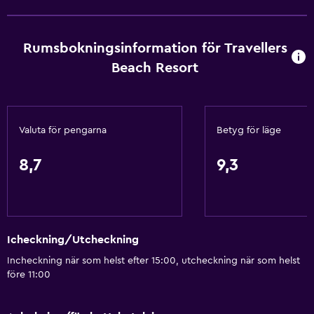
Dykning
Snorkling
Rumsbokningsinformation för Travellers
Kvällsunderhållning
Beach Resort
Skönhetssalong
Hästridning
Karaoke
Valuta för pengarna
Betyg för läge
Bordtennis
Vattenland
8,7
9,3
Biljardbord
Vattensportanläggningar (på plats)
Vindsurfning
Icheckning/Utcheckning
Foosball-spel
Incheckning när som helst efter 15:00, utcheckning när som helst
före 11:00
Grundläggande bekvämligheter
Wifi tillgängligt i alla områden