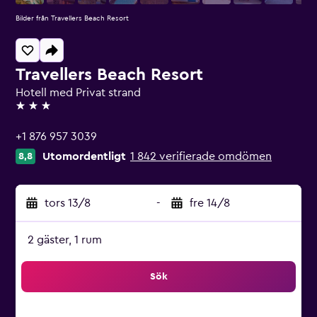
Bilder från Travellers Beach Resort
Travellers Beach Resort
Hotell med Privat strand
3 stjärnor
+1 876 957 3039
Utomordentligt
1 842 verifierade omdömen
8,8
tors 13/8
-
fre 14/8
2 gäster, 1 rum
Sök