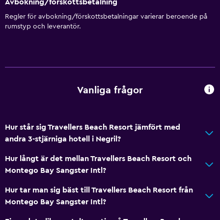
Avbokning/förskottsbetalning
Internet
Regler för avbokning/förskottsbetalningar varierar beroende på
rumstyp och leverantör.
Fläkt
Brandsläckare
Gratis toalettartiklar
Brandvarnare
Vanliga frågor
Luftkonditionering
Gratis WiFi
Sängkläder
Hur står sig Travellers Beach Resort jämfört med
andra 3-stjärniga hotell i Negril?
Handdukar
Schampo
Hur långt är det mellan Travellers Beach Resort och
Montego Bay Sangster Intl?
Kroppstvål
Papperskorgar
Hur tar man sig bäst till Travellers Beach Resort från
Montego Bay Sangster Intl?
Balsam