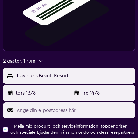
Strykjärn och strykbräda
Sovrum
Uttag nära sängen
Väckarklocka
Garderob eller klädkammare
2 gäster, 1 rum
Familjevänligt
Travellers Beach Resort
Barnsängar tillgängliga
Poolleksaker
tors 13/8
fre 14/8
Arbetsyta
Skrivbord
Mejla mig produkt- och serviceinformation, toppenpriser
och specialerbjudanden från momondo och dess resepartners
Fitness