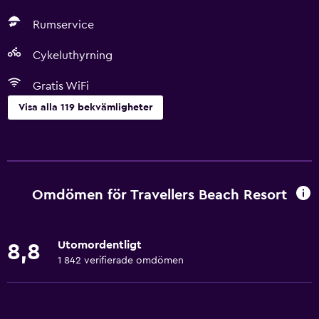
Rumservice
Cykeluthyrning
Gratis WiFi
Visa alla 119 bekvämligheter
Saker att göra
Presentbutik
Eco-turism
Omdömen för Travellers Beach Resort
Cykeluthyrning
Sällskapsspel/pussel
Utomordentligt
8,8
Spelrum
1 842 verifierade omdömen
Golf
Scubadykning