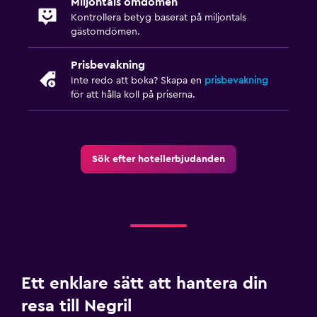
Miljontals omdömen
Utsikt över trädgård
Kontrollera betyg baserat på miljontals
Förvaring
gästomdömen.
Vardagsrum
Prisbevakning
Bäddsoffa
Inte redo att boka? Skapa en
prisbevakning
för att hålla koll på priserna.
Kakel/marmorgolv
Hälsa och säkerhet
Sök efter hotellerbjudanden
Daglig städning
Övervakningskameror i gemensamma utrymmen
Övervakningskameror utanför boendet
Säkerhetsvakt dygnet runt
Förstahjälpenlåda
Kassaskåp
Ett enklare sätt att hantera din
resa till Negril
Pool och spa