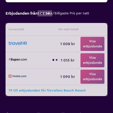
Erbjudanden från
1 008 kr
/
Billigaste Pris per natt
Leverantör
Per natt totalt
Visa
1 008 kr
erbjudande
Visa
1 013 kr
erbjudande
Visa
1 090 kr
erbjudande
79 till erbjudanden för Travellers Beach Resort