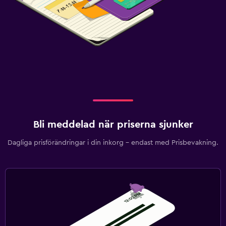
Dietspecifika menyer (vid begäran)
Restaurang
Bar/lounge
Mat kan levereras till gästboendet
Frukost på rummet
Parkering och transport
Flygbuss (tilläggsavgift)
Bli meddelad när priserna sjunker
Gratis parkering
Dagliga prisförändringar i din inkorg – endast med Prisbevakning.
Privat parkering
Transferservice (mot extra avgift)
Tvättstuga
Tvättstuga
Tvätt-/kemtvättsservice