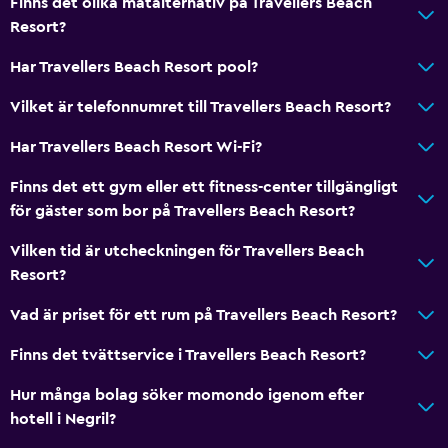
Finns det olika matalternativ på Travellers Beach
Kök
Resort?
Vinglas
Har Travellers Beach Resort pool?
Elektrisk vattenkokare
Vilket är telefonnumret till Travellers Beach Resort?
Köksutrustning
Har Travellers Beach Resort Wi-Fi?
Kök
Kokvrå
Finns det ett gym eller ett fitness-center tillgängligt
för gäster som bor på Travellers Beach Resort?
Ugn
Mikrovågsugn
Vilken tid är utcheckningen för Travellers Beach
Resort?
Spishäll
Te/kaffebryggare
Vad är priset för ett rum på Travellers Beach Resort?
Brödrost
Finns det tvättservice i Travellers Beach Resort?
Kylskåp
Hur många bolag söker momondo igenom efter
Kaffemaskin
hotell i Negril?
Matplats