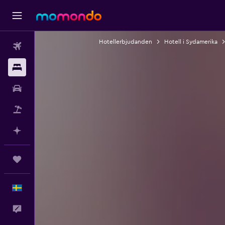
Hotellerbjudanden
Hotell i Sydamerika
Flyg
Boende
Hyrbil
Paketresor
Planera med AI
Trips
Svenska
Feedback