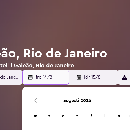
eão, Rio de Janeiro
ell i Galeão, Rio de Janeiro
fre 14/8
-
lör 15/8
augusti 2026
m
t
o
t
f
l
s