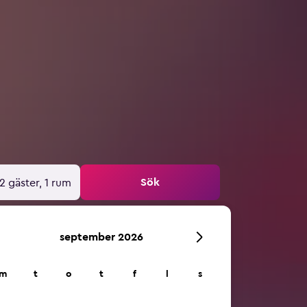
Sök
2 gäster, 1 rum
september 2026
m
t
o
t
f
l
s