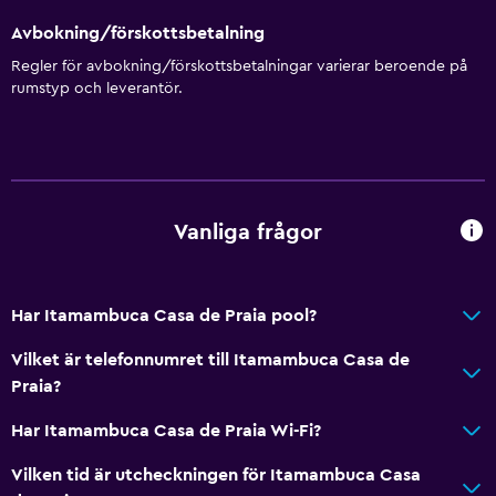
Avbokning/förskottsbetalning
Media och underhållning
Regler för avbokning/förskottsbetalningar varierar beroende på
Kabel- eller satellit-TV
rumstyp och leverantör.
Flat-screen TV
TV
Parkering och transport
Vanliga frågor
Gratis parkering
Privat parkering
Har Itamambuca Casa de Praia pool?
Tillgänglighet och lämplighet
Vilket är telefonnumret till Itamambuca Casa de
Rökfria rum tillgängliga
Praia?
Rökningsområden
Har Itamambuca Casa de Praia Wi-Fi?
Vilken tid är utcheckningen för Itamambuca Casa
Hälsa och säkerhet