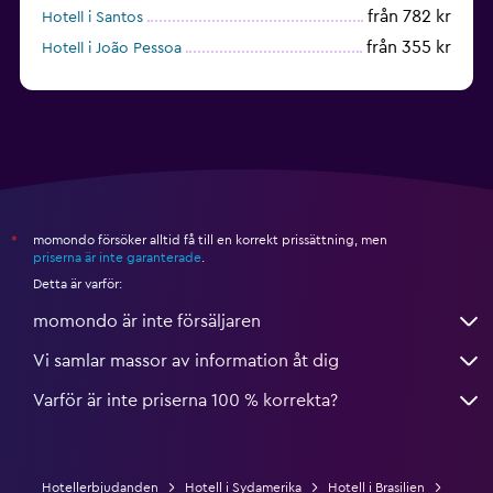
från 782 kr
Hotell i Santos
från 355 kr
Hotell i João Pessoa
från 648 kr
Hotell i Curitiba
momondo försöker alltid få till en korrekt prissättning, men
*
priserna är inte garanterade
.
Detta är varför:
momondo är inte försäljaren
Vi samlar massor av information åt dig
Varför är inte priserna 100 % korrekta?
Hotellerbjudanden
Hotell i Sydamerika
Hotell i Brasilien