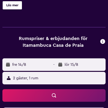
10 km från Igreja Matriz och 49 km från Quilombo do
Läs mer
Campinho. Boendet har ett gemensamt kök och gratis
WiFi i alla utrymmen. I samtliga rum på Itamambuca Casa
de Praia finns en platt-tv. Det egna badrummet är utrustat
med dusch. På boendet har alla rum luftkonditionering
och eget badrum. Itamambuca Casa de Praia har en grill.
Flygplatsen (São José dos Campos flygplats) ligger 143 km
Rumspriser & erbjudanden för
bort.
Itamambuca Casa de Praia
fre 14/8
-
lör 15/8
2 gäster, 1 rum