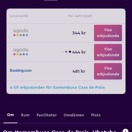
Leverantör
Per natt totalt
Visa
344 kr
erbjudande
Visa
444 kr
erbjudande
Visa
481 kr
erbjudande
4 till erbjudanden för Itamambuca Casa de Praia
Om
Rum
Faciliteter
Omdömen
Plats