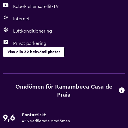
Kabel- eller satellit-TV
Internet
Luftkonditionering
Privat parkering
Visa alla 32 bekvämligheter
Grundläggande bekvämligheter
Gratis WiFi
Wifi tillgängligt i alla områden
Omdömen för Itamambuca Casa de
Internet
Praia
Sängkläder
Handdukar
Fantastiskt
9,6
Fläkt
455 verifierade omdömen