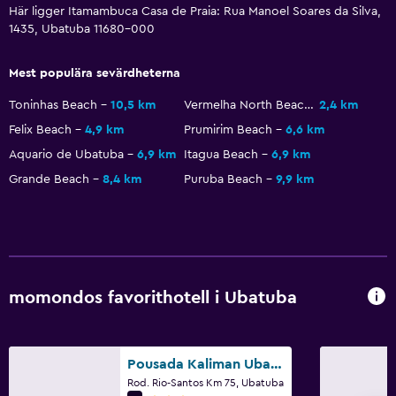
Tjänster och bekvämligheter
Här ligger Itamambuca Casa de Praia: Rua Manoel Soares da Silva,
1435, Ubatuba 11680-000
Privat incheckning/utcheckning
Mest populära sevärdheterna
Pool
Toninhas Beach
10,5 km
Vermelha North Beach
2,4 km
Utomhuspool
Felix Beach
4,9 km
Prumirim Beach
6,6 km
Aquario de Ubatuba
6,9 km
Itagua Beach
6,9 km
Grande Beach
8,4 km
Puruba Beach
9,9 km
momondos favorithotell i Ubatuba
Pousada Kaliman Ubatuba
Rod. Rio-Santos Km 75, Ubatuba