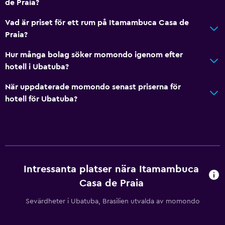
de Praia?
Daglig städning
Vad är priset för ett rum på Itamambuca Casa de
Förstahjälpenlåda
Praia?
Tvättstuga
Hur många bolag söker momondo igenom efter
hotell i Ubatuba?
Torkställ för kläder
När uppdaterade momondo senast priserna för
Sovrum
hotell för Ubatuba?
Uttag nära sängen
Restauranger
Delat kök
Intressanta platser nära Itamambuca
Casa de Praia
Allmänt
Sevärdheter i Ubatuba, Brasilien utvalda av momondo
Kakel/marmorgolv