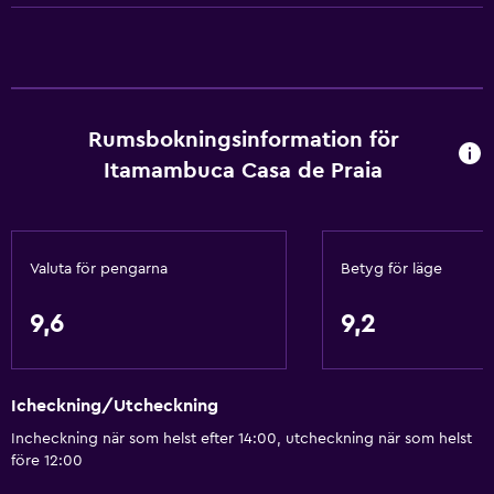
Brandsläckare
Luftkonditionering
Utomhus
Terrass/uteplats
Rumsbokningsinformation för
Itamambuca Casa de Praia
Strandstolar
Grill
Picknickområde
Valuta för pengarna
Betyg för läge
Trädgård
9,6
9,2
Badrum
Toalett
Icheckning/Utcheckning
Toalettpapper
Incheckning när som helst efter 14:00, utcheckning när som helst
Dusch
före 12:00
Privat badrum