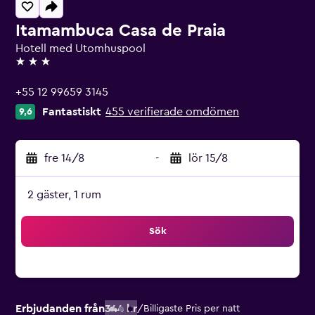
Itamambuca Casa de Praia
Hotell med Utomhuspool
3 stjärnor
+55 12 99659 3145
Fantastiskt
455 verifierade omdömen
9,6
fre 14/8
-
lör 15/8
2 gäster, 1 rum
Sök
Erbjudanden från
344 kr
/
Billigaste Pris per natt