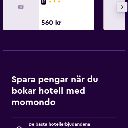
3 stjärnor
9,1
560 kr
Spara pengar när du
bokar hotell med
momondo
De bästa hotellerbjudandena