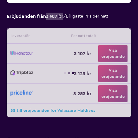
Erbjudanden från
3 107 kr
/
Billigaste Pris per natt
Leverantör
Per natt totalt
Visa
3 107 kr
erbjudande
Visa
3 123 kr
erbjudande
Visa
3 253 kr
erbjudande
38 till erbjudanden för Velassaru Maldives