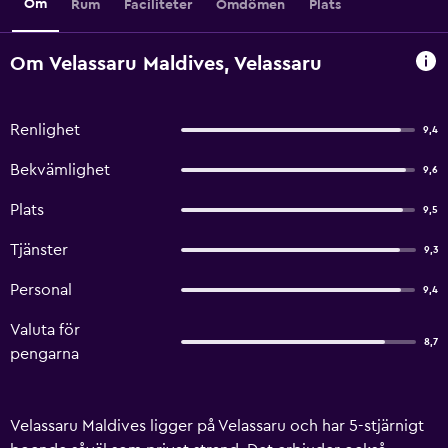
Om
Rum
Faciliteter
Omdömen
Plats
Om Velassaru Maldives, Velassaru
Renlighet
9,4
Bekvämlighet
9,6
Plats
9,5
Tjänster
9,3
Personal
9,4
Valuta för
8,7
pengarna
Velassaru Maldives ligger på Velassaru och har 5-stjärnigt