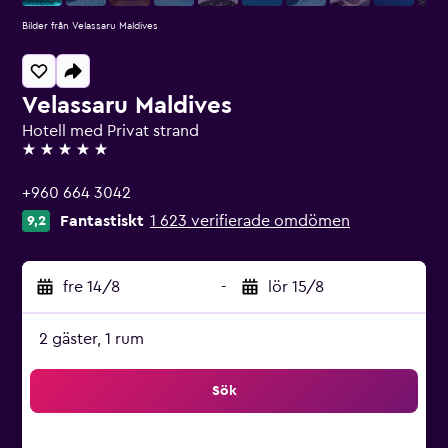
Bilder från Velassaru Maldives
Velassaru Maldives
Hotell med Privat strand
5 stjärnor
+960 664 3042
Fantastiskt
1 623 verifierade omdömen
9,2
fre 14/8
-
lör 15/8
2 gäster, 1 rum
Sök