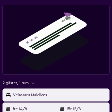
2 gäster, 1 rum
Velassaru Maldives
fre 14/8
lör 15/8