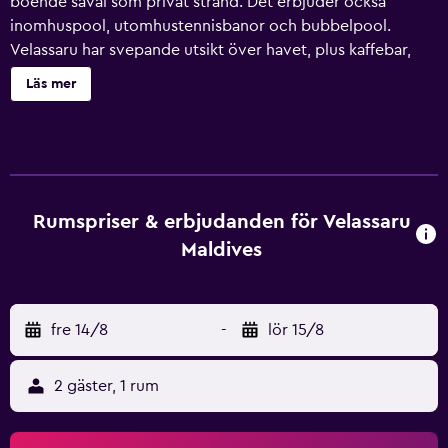
boende såväl som privat strand. Det erbjuder också
inomhuspool, utomhustennisbanor och bubbelpool.
Velassaru har svepande utsikt över havet, plus kaffebar,
express in- och utcheckning och dygnet-runt-öppen
Läs mer
rumsservice. De erbjuder även barnpassning, valutaväxling
och en reception som är öppen 24/7. Alla samtida rum på
Velassaru inkluderar minibar, i-pod dockstation och
kylskåp för att garantera en skön vistelse. Alla de privata
badrummen är utrustade med tofflor, badrockar och
hårtork. Velassaru Hotel erbjuder en variation av
Rumspriser & erbjudanden för Velassaru
middagsalternativ med Etesian och Fen Bar, som ligger på
Maldives
området. Velassaru Maldives ligger mindre än 25-minuters
bilkörning från Male internationella flygplats. Malé och
Villingili ligger en kort bilresa bort.
fre 14/8
-
lör 15/8
2 gäster, 1 rum