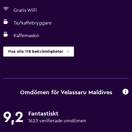
Gratis WiFi
Te/kaffebryggare
Kaffemaskin
Visa alla 118 bekvämligheter
Omdömen för Velassaru Maldives
9,2
Fantastiskt
1623 verifierade omdömen