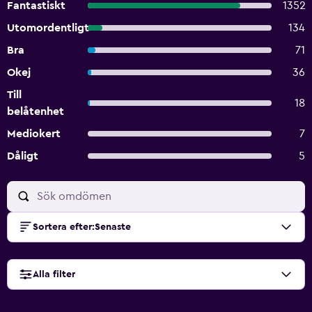
Fantastiskt
1352
Utomordentligt
134
Bra
71
Okej
36
Till
18
belåtenhet
Mediokert
7
Dåligt
5
Sortera efter
:
Senaste
Alla filter