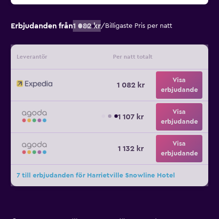
Erbjudanden från
1 082 kr
/
Billigaste Pris per natt
Leverantör
Per natt totalt
Visa
1 082 kr
erbjudande
Visa
1 107 kr
erbjudande
Visa
1 132 kr
erbjudande
7 till erbjudanden för Harrietville Snowline Hotel