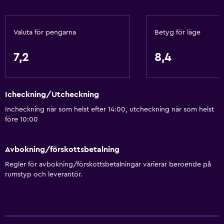
Bar/lounge
Te/kaffebryggare
Valuta för pengarna
Betyg för läge
Vattenkokare
Kylskåp
7,2
8,4
Dietspecifika menyer (vid begäran)
Icheckning/Utcheckning
Saker att göra
Incheckning när som helst efter 14:00, utcheckning när som helst
Vandring
före 10:00
Cykeluthyrning
Bordtennis
Avbokning/förskottsbetalning
Biljardbord
Regler för avbokning/förskottsbetalningar varierar beroende på
rumstyp och leverantör.
Cykling
Dart
Skidåkning