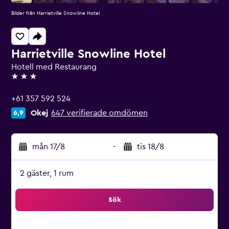
Bilder från Harrietville Snowline Hotel
Harrietville Snowline Hotel
Hotell med Restaurang
3 stjärnor
+61 357 592 524
Okej
647 verifierade omdömen
6,9
mån 17/8
-
tis 18/8
2 gäster, 1 rum
Sök