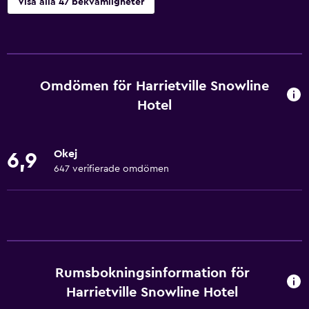
Visa alla 47 bekvämligheter
Grundläggande bekvämligheter
Gratis WiFi
Sängkläder
Omdömen för Harrietville Snowline
Handdukar
Hotel
Gratis toalettartiklar
Schampo
Okej
6,9
Brandvarnare
647 verifierade omdömen
Värme
Balsam
Restauranger
Elektrisk vattenkokare
Rumsbokningsinformation för
Harrietville Snowline Hotel
Restaurang