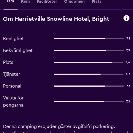
Om
Rum
Faciliteter
Omdömen
Plats
Om Harrietville Snowline Hotel, Bright
Renlighet
7,3
Bekvämlighet
7,5
Plats
8,4
Tjänster
6,7
Personal
7,3
Valuta för
7,2
pengarna
Denna camping erbjuder gäster avgiftsfri parkering.