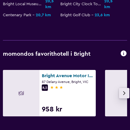
20,5
20,5
Utomhus
Bright Local Museum
Bright City Clock Tower
km
km
Terrass/uteplats
Centenary Park
20,7 km
Bright Golf Club
23,6 km
Eldstad utomhus
Hälsa och säkerhet
Övervakningskameror utanför boendet
momondos favorithotell i Bright
Övervakningskameror i gemensamma utrymmen
Familjevänligt
Bright Avenue Motor Inn
Barnmåltider
87 Delany Avenue, Bright, VIC
3 stjärnor
8,5
Barnvakt eller crèche
Arbetsyta
958 kr
Skrivbord