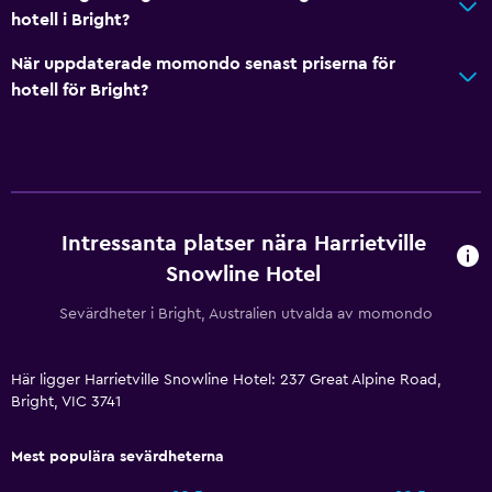
Garderob eller klädkammare
hotell i Bright?
När uppdaterade momondo senast priserna för
Allmänt
hotell för Bright?
Familjerum
Heltäckningsmatta
Förvaring
Media och underhållning
Intressanta platser nära Harrietville
Snowline Hotel
Flat-screen TV
TV
Sevärdheter i Bright, Australien utvalda av momondo
Tillgänglighet och lämplighet
Här ligger Harrietville Snowline Hotel: 237 Great Alpine Road,
Bright, VIC 3741
Rökfria rum tillgängliga
Rökningsområden
Mest populära sevärdheterna