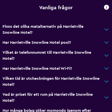
Badrum
Vanliga frågor
Toalett
Toalettpapper
Finns det olika matalternativ på Harrietville
Dusch
Snowline Hotel?
Privat badrum
Har Harrietville Snowline Hotel pool?
Parkering och transport
Vilket är telefonnumret till Harrietville Snowline
Hotel?
Flygbuss
Gratis parkering
Har Harrietville Snowline Hotel Wi-Fi?
Privat parkering
Vilken tid är utcheckningen för Harrietville Snowline
Hotel?
Sovrum
Vad är priset för ett rum på Harrietville Snowline
Elektriska filtar
Hotel?
Klädhängare
Hur många bolag söker momondo igenom efter