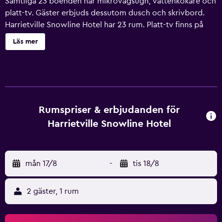
Samtliga 23 boenden har mikrovågsugn, vattenkokare och
platt-tv. Gäster erbjuds dessutom dusch och skrivbord.
Harrietville Snowline Hotel har 23 rum. Platt-tv finns på
rummen. Badrummen har dusch.
Läs mer
Rumspriser & erbjudanden för
Harrietville Snowline Hotel
mån 17/8
-
tis 18/8
2 gäster, 1 rum