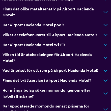
Rökning förbjuden
Finns det olika matalternativ på Airport Hacienda
Motel?
Rökningsområden
Har Airport Hacienda Motel pool?
Allmänt
Vilket är telefonnumret till Airport Hacienda Motel?
Familjerum
Har Airport Hacienda Motel Wi-Fi?
Ljudisolerade rum
Heltäckningsmatta
Vilken tid är utcheckningen för Airport Hacienda
Motel?
Förvaring
Vad är priset för ett rum på Airport Hacienda Motel?
Tjänster och bekvämligheter
Finns det tvättservice i Airport Hacienda Motel?
Mötesrum
Hur många bolag söker momondo igenom efter
Rumservice
hotell i Brisbane?
Nyckelkortsåtkomst
När uppdaterade momondo senast priserna för
Expressutcheckning