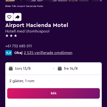
Bilder från Airport Hacienda Motel
Airport Hacienda Motel
Hotell med Utomhuspool
3 stjärnor
+61 732 685 011
Okej
2 535 verifierade omdömen
6,6
tors 13/8
-
fre 14/8
2 gäster, 1 rum
Sök