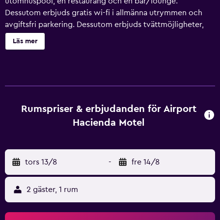
utomhuspool, en restaurang och en bar/lounge.
Dessutom erbjuds gratis wi-fi i allmänna utrymmen och
avgiftsfri parkering. Dessutom erbjuds tvättmöjligheter,
expressincheckning och expressutcheckning. Städning är
Läs mer
tillgänglig en gång i veckan. Hamilton Brisbane Airport
Hotel har 42 luftkonditionerade rum som har ingång från
loftgång samt hårtork och strykjärn/strykbräda. 50-tums
LED-tv med digitalkanaler. Badrummen har dusch och
gratis toalettartiklar. Detta motell i Brisbane erbjuder sina
gäster gratis wi-fi. Byte av handdukar och byte av lakan
Rumspriser & erbjudanden för Airport
kan fås på begäran. Städning sker varje vecka. Detta motell
Hacienda Motel
har bland annat en utomhuspool. Fritidsaktiviteterna
nedan finns antingen tillgängliga på plats eller i närheten.
Avgifter kan tillkomma.
tors 13/8
-
fre 14/8
2 gäster, 1 rum