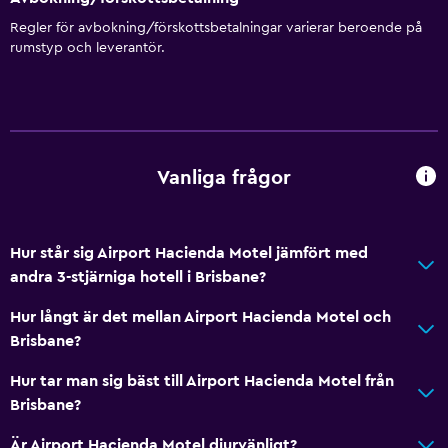
Försäljningsautomat (snacks)
Regler för avbokning/förskottsbetalningar varierar beroende på
rumstyp och leverantör.
Badrum
Dusch
Badmössa
Ytterligare toalett
Vanliga frågor
Hårfön
Toalett
Hur står sig Airport Hacienda Motel jämfört med
Toalettpapper
andra 3-stjärniga hotell i Brisbane?
Privat badrum
Hur långt är det mellan Airport Hacienda Motel och
Brisbane?
Tillgänglighet och lämplighet
Hur tar man sig bäst till Airport Hacienda Motel från
Husdjur får medtagas vid förfrågan. Kostnader kan
Brisbane?
tillkomma.
Är Airport Hacienda Motel djurvänligt?
Tillgänglig parkering