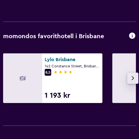
Parkering och transport
Flygbuss
Gratis parkering
momondos favorithotell i Brisbane
Media och underhållning
Flat-screen TV
Lylo Brisbane
TV
142 Constance Street, Brisbane, QLD
4 stjärnor
8,5
Utomhus
Terrass/uteplats
1 193 kr
Sovrum
Garderob eller klädkammare
Arbetsyta