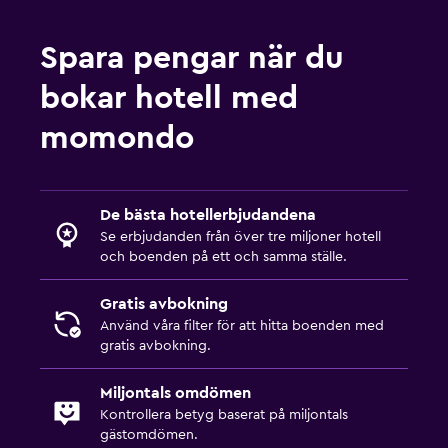
Skrivbord
Spara pengar när du
Saker att göra
bokar hotell med
Cykeluthyrning
momondo
Familjevänligt
Barnmåltider
De bästa hotellerbjudandena
Se erbjudanden från över tre miljoner hotell
och boenden på ett och samma ställe.
Gratis avbokning
Använd våra filter för att hitta boenden med
gratis avbokning.
Miljontals omdömen
Kontrollera betyg baserat på miljontals
gästomdömen.