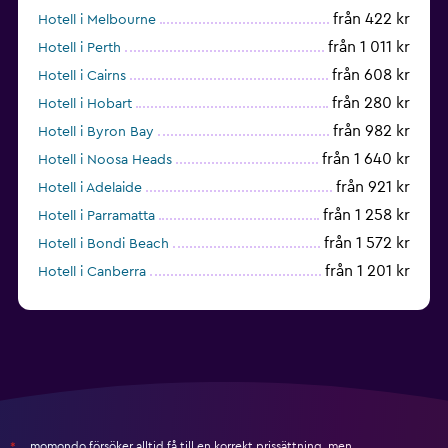
från 422 kr
Hotell i Melbourne
från 1 011 kr
Hotell i Perth
från 608 kr
Hotell i Cairns
från 280 kr
Hotell i Hobart
från 982 kr
Hotell i Byron Bay
från 1 640 kr
Hotell i Noosa Heads
från 921 kr
Hotell i Adelaide
från 1 258 kr
Hotell i Parramatta
från 1 572 kr
Hotell i Bondi Beach
från 1 201 kr
Hotell i Canberra
momondo försöker alltid få till en korrekt prissättning, men
*