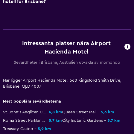
hotell för Brisbane?
Tvättstuga
Tvättstuga
Tvätt-/kemtvättsservice
Strykjärn och strykbräda
Intressanta platser nära Airport
Hacienda Motel
Hälsa och säkerhet
Sevärdheter i Brisbane, Australien utvalda av momondo
Förstahjälpenlåda
Övervakningskameror utanför boendet
Här ligger Airport Hacienda Motel: 560 Kingsford Smith Drive,
Kassaskåp
Brisbane, QLD 4007
Mest populära sevärdheterna
Pool och spa
Utomhuspool
St. John's Anglican Cathedral
4,8 km
Queen Street Mall
5,6 km
Roma Street Parkland
5,7 km
City Botanic Gardens
5,7 km
Bastu
Treasury Casino
5,9 km