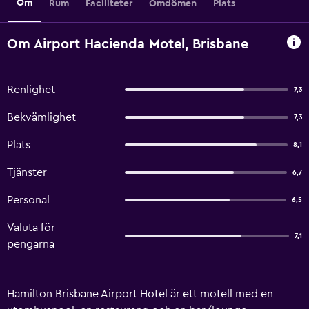
Om
Rum
Faciliteter
Omdömen
Plats
Om Airport Hacienda Motel, Brisbane
Renlighet
7,3
Bekvämlighet
7,3
Plats
8,1
Tjänster
6,7
Personal
6,5
Valuta för
7,1
pengarna
Hamilton Brisbane Airport Hotel är ett motell med en