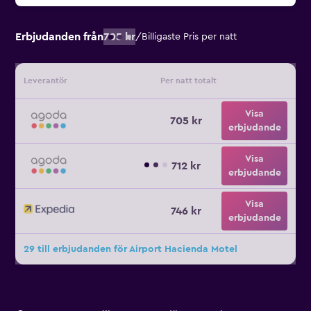
Erbjudanden från
705 kr
/
Billigaste Pris per natt
Leverantör
Per natt totalt
Visa
705 kr
erbjudande
Visa
712 kr
erbjudande
Visa
746 kr
erbjudande
29 till erbjudanden för Airport Hacienda Motel