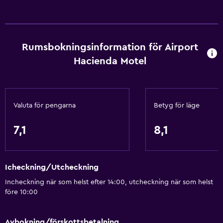
Schampo
Brandvarnare
Rumsbokningsinformation för Airport
Kroppstvål
Hacienda Motel
Luftkonditionering
Balsam
Valuta för pengarna
Betyg för läge
Restauranger
Elektrisk vattenkokare
7,1
8,1
Restaurang
Bar/lounge
Icheckning/Utcheckning
Te/kaffebryggare
Incheckning när som helst efter 14:00, utcheckning när som helst
Kylskåp
före 10:00
Mat kan levereras till gästboendet
Försäljningsautomat (drycker)
Avbokning/förskottsbetalning