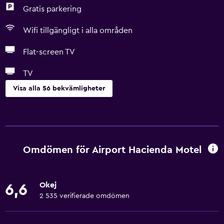
Gratis parkering
Wifi tillgängligt i alla områden
Flat-screen TV
TV
Visa alla 56 bekvämligheter
Grundläggande bekvämligheter
Gratis WiFi
Wifi tillgängligt i alla områden
Omdömen för Airport Hacienda Motel
Internet
Sängkläder
Okej
6,6
Handdukar
2 535 verifierade omdömen
Brandsläckare
Gratis toalettartiklar