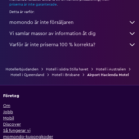
priserna är inte garanterade
.
Detta är varför:
momondo är inte försäljaren
Vi samlar massor av information åt dig
Varför är inte priserna 100 % korrekta?
Hotellerbjudanden
Hotell i södra Stilla havet
Hotell i Australien
Hotell i Queensland
Hotell i Brisbane
Airport Hacienda Motel
Företag
Om
Jobb
Mobil
Discover
Så fungerar vi
momondo-kupongkoder