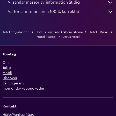
Vi samlar massor av information åt dig
Varför är inte priserna 100 % korrekta?
Hotellerbjudanden
Hotell i Förenade Arabemiraterna
Hotell i Dubai
Hotell i Dubai
Dorus Hotel
Företag
Om
Jobb
Mobil
Discover
Så fungerar vi
momondo-kupongkoder
Kontakt
Hjälp/Vanliga frågor