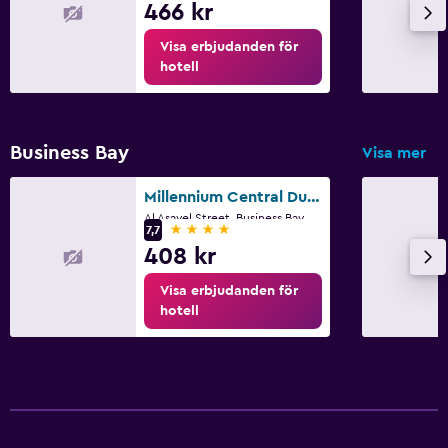
466 kr
Visa erbjudanden för
hotell
Business Bay
Visa mer
Millennium Central Dubai Downtown
Al Asayel Street, Business Bay, Dubai, United Arab Emirates, 115138 Dubai, United Arab Emirates, Dubai
4 stjärnor
7,7
408 kr
Visa erbjudanden för
hotell