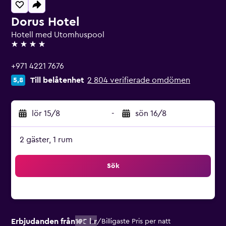
Dorus Hotel
Hotell med Utomhuspool
4 stjärnor
+971 4221 7676
Till belåtenhet
2 804 verifierade omdömen
5,8
lör 15/8
-
sön 16/8
2 gäster, 1 rum
Sök
Erbjudanden från
195 kr
/
Billigaste Pris per natt