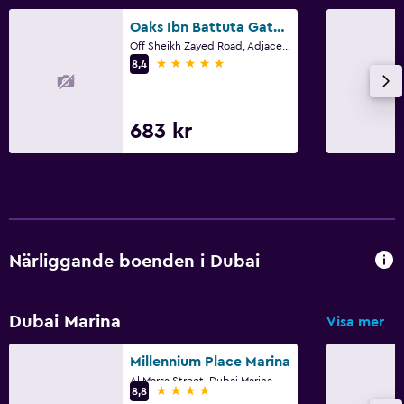
Oaks Ibn Battuta Gate Dubai
Off Sheikh Zayed Road, Adjacent To Ibn Battuta Mall 211508, Dubái, Dubai
5 stjärnor
8,4
683 kr
Närliggande boenden i Dubai
Dubai Marina
Visa mer
Millennium Place Marina
Al Marsa Street, Dubai Marina, 453 22, Dubai
4 stjärnor
8,8