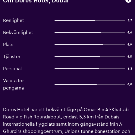
Om Dorus Hotel, Dubai
Renlighet
5,7
Bekvämlighet
6,6
Plats
6,9
Tjänster
6,5
Personal
6,3
Valuta för
6,0
pengarna
Dorus Hotel har ett bekvämt läge på Omar Bin Al-Khattab
Road vid Fish Roundabout, endast 5,3 km från Dubais
internationella flygplats samt inom gångavstånd från Al
Ghurairs shoppingcentrum, Unions tunnelbanestation och