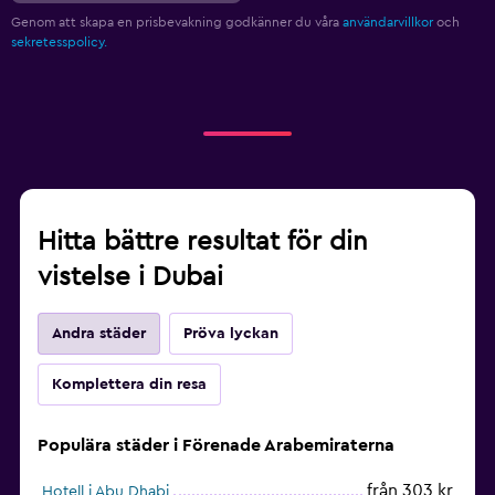
Genom att skapa en prisbevakning godkänner du våra
användarvillkor
och
sekretesspolicy.
Hitta bättre resultat för din
vistelse i Dubai
Andra städer
Pröva lyckan
Komplettera din resa
Populära städer i Förenade Arabemiraterna
från 303 kr
Hotell i Abu Dhabi