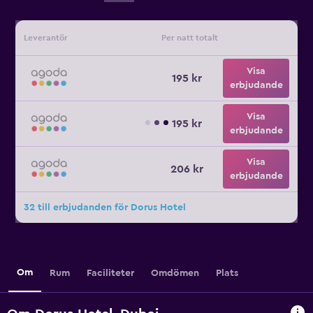
Leverantör
Per natt totalt
Visa
195 kr
erbjudande
Visa
195 kr
erbjudande
Visa
206 kr
erbjudande
32 till erbjudanden för Dorus Hotel
Om
Rum
Faciliteter
Omdömen
Plats