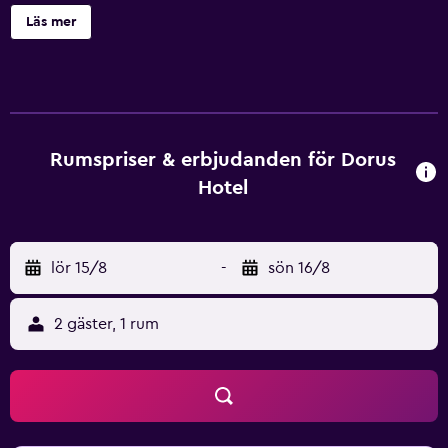
Khalid Bin Al Waleeds tunnelbanestation. Dorus Hotel
Läs mer
erbjuder luftkonditionerade rum med ett eget badrum, en
satellit-TV och en minibar. Hotellet har en restaurang som
är öppen hela dagen och som serverar internationella
rätter. Här finns även 3 restauranger med
liveunderhållning, en restaurang med matlagning från
södra Indien, ett kafé och en pool med poolbar.
Rumspriser & erbjudanden för Dorus
Hotel
lör 15/8
-
sön 16/8
2 gäster, 1 rum