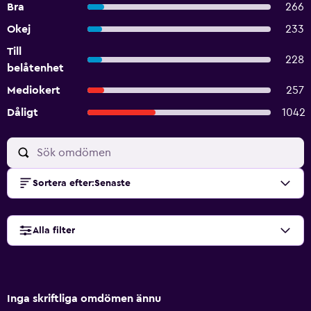
Bra
266
Okej
233
Till
228
belåtenhet
Mediokert
257
Dåligt
1042
Sortera efter
:
Senaste
Alla filter
Inga skriftliga omdömen ännu