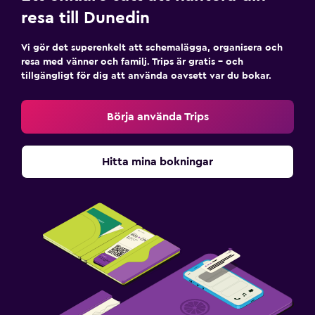
Minibar
resa till Dunedin
Matbord
Vi gör det superenkelt att schemalägga, organisera och
resa med vänner och familj. Trips är gratis – och
Hälsa och säkerhet
tillgängligt för dig att använda oavsett var du bokar.
Daglig städning
Övervakningskameror i gemensamma utrymmen
Börja använda Trips
Förstahjälpenlåda
Kassaskåp
Hitta mina bokningar
Parkering och transport
Gratis parkering
Privat parkering
EV-laddningsstation
Fitness