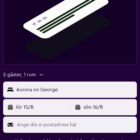
Saker att göra
Golf
Spa
Massage
2 gäster, 1 rum
Aurora on George
lör 15/8
sön 16/8