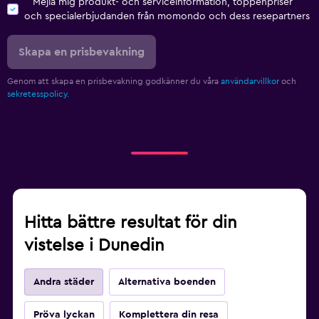
Mejla mig produkt- och serviceinformation, toppenpriser
och specialerbjudanden från momondo och dess resepartners
Skapa en prisbevakning
Genom att skapa en prisbevakning godkänner du våra
användarvillkor
och
sekretesspolicy.
Hitta bättre resultat för din
vistelse i Dunedin
Andra städer
Alternativa boenden
Pröva lyckan
Komplettera din resa