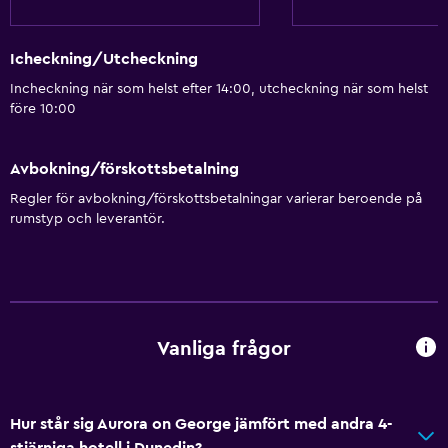
Kök
Icheckning/Utcheckning
Vinglas
Incheckning när som helst efter 14:00, utcheckning när som helst
Elektrisk vattenkokare
före 10:00
Köksutrustning
Kök
Avbokning/förskottsbetalning
Kokvrå
Regler för avbokning/förskottsbetalningar varierar beroende på
rumstyp och leverantör.
Diskmaskin
Ugn
Mikrovågsugn
Spishäll
Vanliga frågor
Vattenkokare
Brödrost
Kylskåp
Hur står sig Aurora on George jämfört med andra 4-
stjärniga hotell i Dunedin?