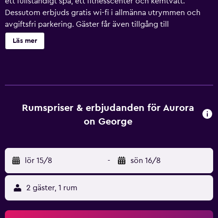
ett fullständigt spa, ett fitnesscenter och kemtvätt.
Dessutom erbjuds gratis wi-fi i allmänna utrymmen och
avgiftsfri parkering. Gäster får även tillgång till
bekvämligheter som tvättmöjligheter, gratis dagstidningar
Läs mer
och hjälp med bokning av biljetter och guidade turer.
Aurora On George erbjuder 26 rum med dvd-spelare och
gratis dagstidningar. Sängarna har bäddmadrasser och
sängtillbehör av högsta kvalitet. Kylskåp, mikrovågsugn
och kaffe- och tebryggare finns på rummet. Badrummen
har tofflor, gratis toalettartiklar och hårtorkar. Platt-tv med
Rumspriser & erbjudanden för Aurora
satellitpremiumkanaler. Boendet tillhandahåller skrivbord
on George
och telefon; gratis lokalsamtal ingår (restriktioner kan
förekomma). Dessutom har rummen strykjärn/strykbräda
och mörkläggningsgardiner. Städning sker dagligen. Detta
lör 15/8
-
sön 16/8
motell har bland annat fitnesscenter.
2 gäster, 1 rum