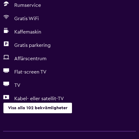
Rumservice
Gratis WiFi
Kaffemaskin
Gratis parkering
Affärscentrum
Flat-screen TV
TV
Kabel- eller satellit-TV
Visa alla 102 bekvämligheter
Tillgänglighet och lämplighet
Hela enheten ligger på bottenvåningen