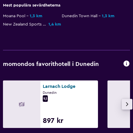
Mest populära sevärdheterna
Allmänt
Moana Pool
1,3 km
Dunedin Town Hall
1,3 km
Familjerum
New Zealand Sports Hall of Fame
1,4 km
Utsikt över trädgård
Förvaring
Vardagsrum
Tofflor
momondos favorithotell i Dunedin
Bäddsoffa
Telefon
Larnach Lodge
Heltäckningsmatta
Dunedin
Kakel/marmorgolv
9,1
Tjänster och bekvämligheter
897 kr
Affärscentrum