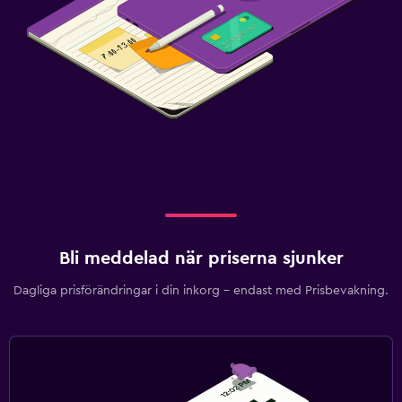
Aerobics
Fitnessklasser
Träningslokal
Arbetsyta
Fax/kopieringsmöjligheter
Skrivbord
Familjevänligt
Barnsängar tillgängliga
Bli meddelad när priserna sjunker
Barnvakt (tilläggsavgift)
Dagliga prisförändringar i din inkorg – endast med Prisbevakning.
Utomhus
Trädgård