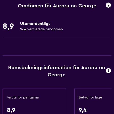
Hela enheten är rullstolsanpassad
Omdömen för Aurora on George
Allergivänlig kudde
Rökning förbjuden
Utomordentligt
8,9
Lägre badrumsvask
964 verifierade omdömen
Nedsänkt vask
Fjäderfri kudde
Rökningsområden
Handikappvänligt
Rumsbokningsinformation för Aurora on
Lättillgänglig dusch
George
Hiss
Duschstol
Tillgänglig parkering
Valuta för pengarna
Betyg för läge
Toalett med stödhandtag
Övre våningar nås med hiss
8,9
9,4