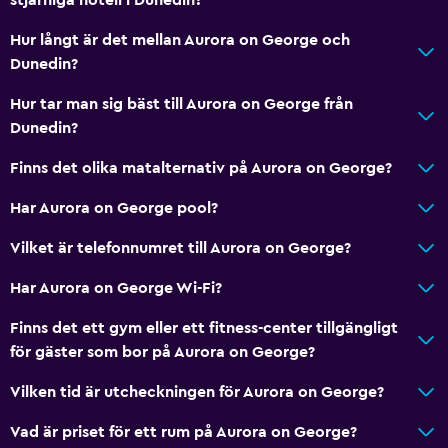
Kaffemaskin
Matplats
Hur långt är det mellan Aurora on George och
Dunedin?
Grundläggande bekvämligheter
Hur tar man sig bäst till Aurora on George från
Internet
Dunedin?
Brandsläckare
Finns det olika matalternativ på Aurora on George?
Gratis toalettartiklar
Har Aurora on George pool?
Brandvarnare
Vilket är telefonnumret till Aurora on George?
Värme
Luftkonditionering
Har Aurora on George Wi-Fi?
Gratis WiFi
Finns det ett gym eller ett fitness-center tillgängligt
Sängkläder
för gäster som bor på Aurora on George?
Handdukar
Vilken tid är utcheckningen för Aurora on George?
Schampo
Vad är priset för ett rum på Aurora on George?
Kroppstvål