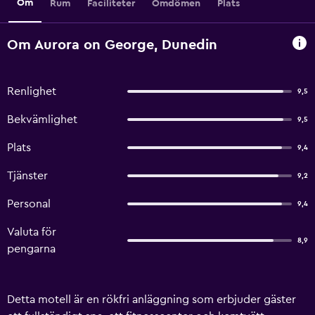
Om
Rum
Faciliteter
Omdömen
Plats
Om Aurora on George, Dunedin
Renlighet
9,5
Bekvämlighet
9,5
Plats
9,4
Tjänster
9,2
Personal
9,4
Valuta för
8,9
pengarna
Detta motell är en rökfri anläggning som erbjuder gäster