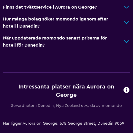
Finns det tvättservice i Aurora on George?
Papperskorgar
Balsam
Hur många bolag söker momondo igenom efter
hotell i Dunedin?
Badrum
När uppdaterade momondo senast priserna för
Hårfön
hotell för Dunedin?
Morgonrock
Privat badrum
Dusch
Badmössa
Intressanta platser nära Aurora on
Badkar
George
Spabad
Sevärdheter i Dunedin, Nya Zeeland utvalda av momondo
Toalett
Toalettpapper
Här ligger Aurora on George: 678 George Street, Dunedin 9059
Walk-in-dusch