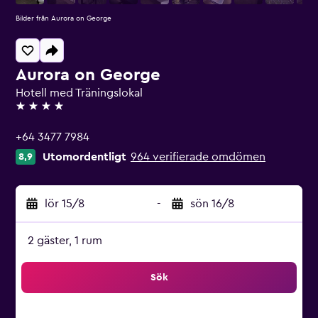
Bilder från Aurora on George
Aurora on George
Hotell med Träningslokal
4 stjärnor
+64 3477 7984
Utomordentligt
964 verifierade omdömen
8,9
lör 15/8
-
sön 16/8
2 gäster, 1 rum
Sök