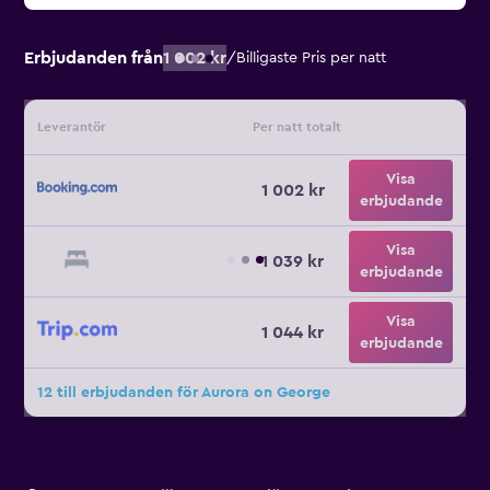
Erbjudanden från
1 002 kr
/
Billigaste Pris per natt
Leverantör
Per natt totalt
Visa
1 002 kr
erbjudande
Visa
1 039 kr
erbjudande
Visa
1 044 kr
erbjudande
12 till erbjudanden för Aurora on George