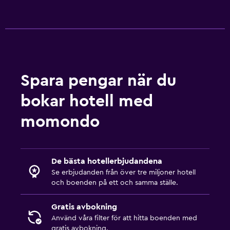
Väckningsservice
Mötesrum
Rumservice
Utflyktsdisk
Privat incheckning/utcheckning
Spara pengar när du
Reception dygnet runt
bokar hotell med
Media och underhållning
momondo
Flat-screen TV
Kabel- eller satellit-TV
De bästa hotellerbjudandena
Radio
Se erbjudanden från över tre miljoner hotell
TV
och boenden på ett och samma ställe.
DVD-spelare
Gratis avbokning
Använd våra filter för att hitta boenden med
Tvättstuga
gratis avbokning.