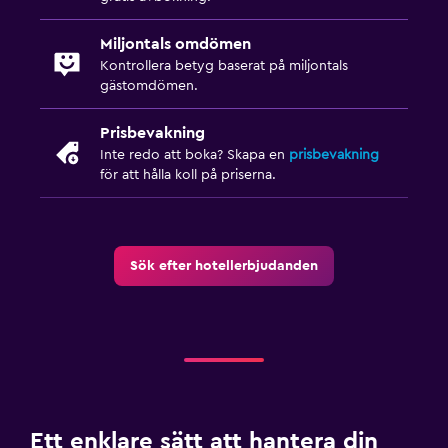
Tvättstuga
Miljontals omdömen
Tvätt-/kemtvättsservice
Kontrollera betyg baserat på miljontals
Strykjärn och strykbräda
gästomdömen.
Torkställ för kläder
Prisbevakning
Inte redo att boka? Skapa en
prisbevakning
Sovrum
för att hålla koll på priserna.
Elektriska filtar
Uttag nära sängen
Väckarklocka
Sök efter hotellerbjudanden
Garderob eller klädkammare
Restauranger
Restaurang
Mat kan levereras till gästboendet
Ett enklare sätt att hantera din