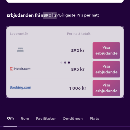
Erbjudanden från
892 kr
/
Billigaste Pris per natt
Leverantör
Per natt totalt
Visa
892 kr
erbjudande
Visa
895 kr
erbjudande
Visa
1 006 kr
erbjudande
Om
Rum
Faciliteter
Omdömen
Plats