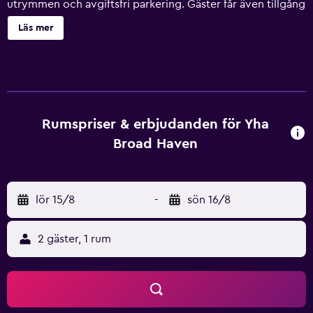
utrymmen och avgiftsfri parkering. Gäster får även tillgång
till bekvämligheter som ett kafé, tvättmöjligheter och en
Läs mer
spelhall. Ingen städning tillgänglig. YHA Broad Haven -
Hostel erbjuder 15 rum med delat/gemensamt kök. Stor
kyl med frys och mikrovågsugn finns på rummet. Städning
sker dagligen. Fritidsaktiviteterna nedan finns antingen
tillgängliga på plats eller i närheten. Avgifter kan
tillkomma.
Rumspriser & erbjudanden för Yha
Broad Haven
lör 15/8
-
sön 16/8
2 gäster, 1 rum