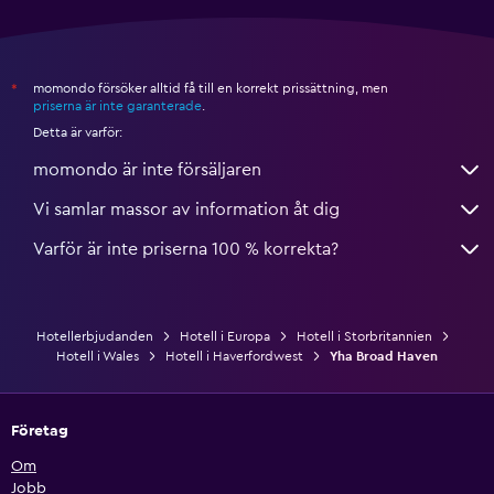
momondo försöker alltid få till en korrekt prissättning, men
*
priserna är inte garanterade
.
Detta är varför:
momondo är inte försäljaren
Vi samlar massor av information åt dig
Varför är inte priserna 100 % korrekta?
Hotellerbjudanden
Hotell i Europa
Hotell i Storbritannien
Hotell i Wales
Hotell i Haverfordwest
Yha Broad Haven
Företag
Om
Jobb