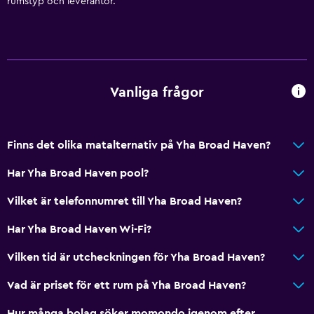
rumstyp och leverantör.
Gratis WiFi
Internet
Brandsläckare
Brandvarnare
Vanliga frågor
Värme
Finns det olika matalternativ på Yha Broad Haven?
Utomhus
Terrass/uteplats
Har Yha Broad Haven pool?
Eldstad utomhus
Vilket är telefonnumret till Yha Broad Haven?
Picknickområde
Har Yha Broad Haven Wi-Fi?
Trädgård
Vilken tid är utcheckningen för Yha Broad Haven?
Saker att göra
Vad är priset för ett rum på Yha Broad Haven?
Tillgång till strand
Hur många bolag söker momondo igenom efter