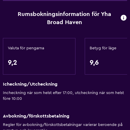
Restaurang
Bar/lounge
Rumsbokningsinformation för Yha
Inpackade luncher
Broad Haven
Delat kök
Dietspecifika menyer (vid begäran)
Valuta för pengarna
Betyg för läge
Kafeteria
9,2
9,6
Badrum
Toalett
Toalettpapper
Icheckning/Utcheckning
Delat badrum
Incheckning när som helst efter 17:00, utcheckning när som helst
före 10:00
Dusch
Privat badrum
Avbokning/förskottsbetalning
Regler för avbokning/förskottsbetalningar varierar beroende på
Grundläggande bekvämligheter