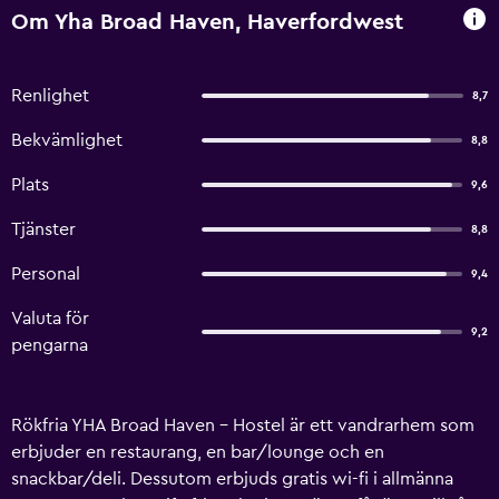
Om Yha Broad Haven, Haverfordwest
Renlighet
8,7
Bekvämlighet
8,8
Plats
9,6
Tjänster
8,8
Personal
9,4
Valuta för
9,2
pengarna
Rökfria YHA Broad Haven - Hostel är ett vandrarhem som
erbjuder en restaurang, en bar/lounge och en
snackbar/deli. Dessutom erbjuds gratis wi-fi i allmänna