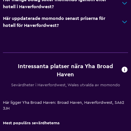
Sällskapsspel/pussel
hotell i Haverfordwest?
Spelrum
När uppdaterade momondo senast priserna för
Biljardbord
hotell för Haverfordwest?
Allmänt
Strandtomt
Familjerum
Intressanta platser nära Yha Broad
Heltäckningsmatta
Haven
Förvaring
Sevärdheter i Haverfordwest, Wales utvalda av momondo
Parkering och transport
Gatuparkering
Här ligger Yha Broad Haven: Broad Haven, Haverfordwest, SA62
3JH
Gratis parkering
Privat parkering
Mest populära sevärdheterna