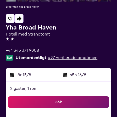
Bilder från Yha Broad Haven
Yha Broad Haven
Hotell med Strandtomt
2 stjärnor
+44 345 371 9008
Utomordentligt
497 verifierade omdömen
8,6
lör 15/8
-
sön 16/8
2 gäster, 1 rum
Sök