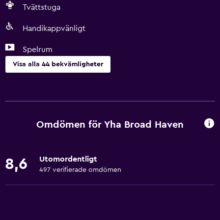
Tvättstuga
Handikappvänligt
Spelrum
Visa alla 44 bekvämligheter
Tillgänglighet och lämplighet
Rökning förbjuden
Handikappvänligt
Omdömen för Yha Broad Haven
Lägre badrumsvask
Toalett med stödhandtag
Utomordentligt
8,6
Tillgänglig parkering
497 verifierade omdömen
Rökningsområden
Restauranger