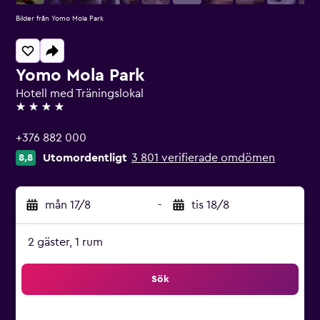
Bilder från Yomo Mola Park
Yomo Mola Park
Hotell med Träningslokal
4 stjärnor
+376 882 000
Utomordentligt
3 801 verifierade omdömen
8,8
mån 17/8
-
tis 18/8
2 gäster, 1 rum
Sök