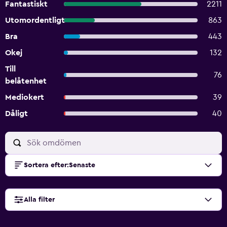
Fantastiskt
2211
Utomordentligt
863
Bra
443
Okej
132
Till
76
belåtenhet
Mediokert
39
Dåligt
40
Sortera efter
:
Senaste
Alla filter