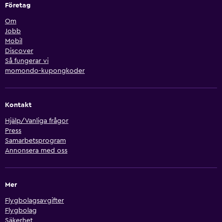
Företag
Om
Jobb
Mobil
Discover
Så fungerar vi
momondo-kupongkoder
Kontakt
Hjälp/Vanliga frågor
Press
Samarbetsprogram
Annonsera med oss
Mer
Flygbolagsavgifter
Flygbolag
Säkerhet