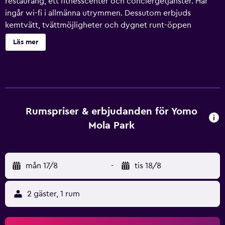
restaurang, ett fitnesscenter och conciergetjänster. Här
ingår wi-fi i allmänna utrymmen. Dessutom erbjuds
kemtvätt, tvättmöjligheter och dygnet runt-öppen
reception. Yomo Mola Park erbjuder 80 luftkonditionerade
Läs mer
rum med minibar och värdeförvaringsskåp. 32-tums
plasma-tv med digitalkanaler. Badrummen har
badkar/dusch, gratis toalettartiklar och hårtorkar. Gäster
har tillgång till gratis wi-fi. Skrivbord och telefon finns.
Dessutom har rummen kaffe- och tebryggare och
mörkläggningsgardiner. Städning erbjuds dagligen och
Rumspriser & erbjudanden för Yomo
massage på rummet kan fås på begäran. Detta hotell har
Mola Park
bland annat fitnesscenter. Fritidsaktiviteterna nedan finns
antingen tillgängliga på plats eller i närheten. Avgifter kan
tillkomma.
mån 17/8
-
tis 18/8
2 gäster, 1 rum