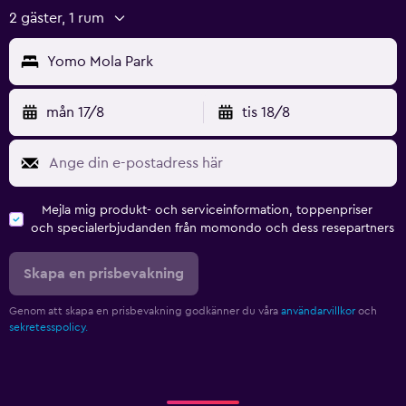
2 gäster, 1 rum
Yomo Mola Park
mån 17/8
tis 18/8
Mejla mig produkt- och serviceinformation, toppenpriser
och specialerbjudanden från momondo och dess resepartners
Skapa en prisbevakning
Genom att skapa en prisbevakning godkänner du våra
användarvillkor
och
sekretesspolicy.