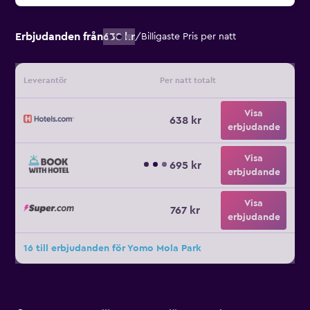
Erbjudanden från
638 kr
/
Billigaste Pris per natt
Leverantör
Per natt totalt
Visa
638 kr
erbjudande
Visa
695 kr
erbjudande
Visa
767 kr
erbjudande
16 till erbjudanden för Yomo Mola Park