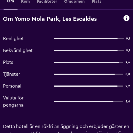
Om
Rum
Faciliteter
Omdömen
Plats
Om Yomo Mola Park, Les Escaldes
Renlighet
9,1
Bekvämlighet
9,1
Plats
9,4
Tjänster
8,8
Personal
9,2
Valuta för
8,6
pengarna
Detta hotell är en rökfri anläggning och erbjuder gäster en