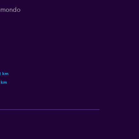
momondo
2 km
 km