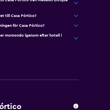
till Casa Pórtico från Medellín Enrique
et till Casa Pórtico?
kningen för Casa Pórtico?
er momondo igenom efter hotell i
órtico