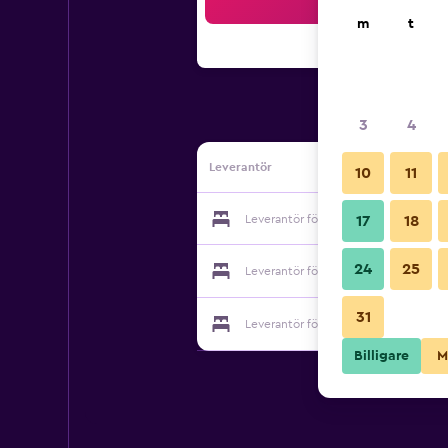
Sö
m
t
3
4
Leverantör
10
11
Leverantör för Casa Pórtico
17
18
24
25
Leverantör för Casa Pórtico
31
Leverantör för Casa Pórtico
Billigare
M