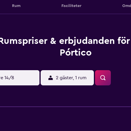
Rum
Faciliteter
Omd
Rumspriser & erbjudanden för
Pórtico
re 14/8
2 gäster, 1 rum