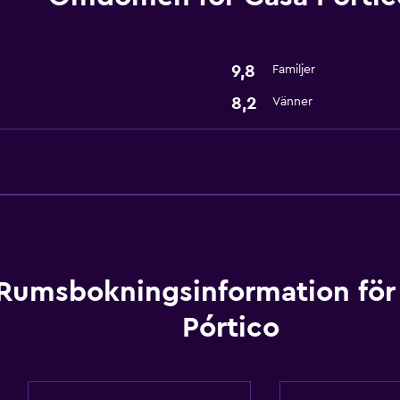
Tjänster och bekvämlig
Reception dygnet runt
9,8
Familjer
8,2
Vänner
Rumsbokningsinformation för
Pórtico