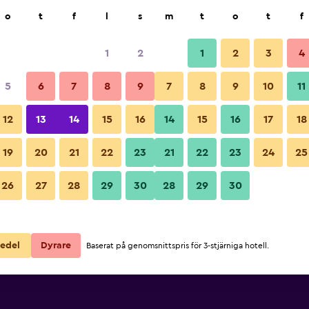
k
o
t
f
l
s
m
t
o
t
f
1
2
1
2
3
4
5
6
7
8
9
7
8
9
10
11
12
13
14
15
16
14
15
16
17
18
Visa priser
19
20
21
22
23
21
22
23
24
25
26
27
28
29
30
28
29
30
Visa priser
Visa priser
edel
Dyrare
Baserat på genomsnittspris för 3-stjärniga hotell.