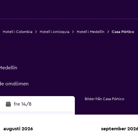
Hotell i Colombia
Hotell i Antioquia
Hotell i Medellín
Casa Pórtico
Medellín
rade omdömen
Bilder från Casa Pórtico
fre 14/8
augusti 2026
september 202