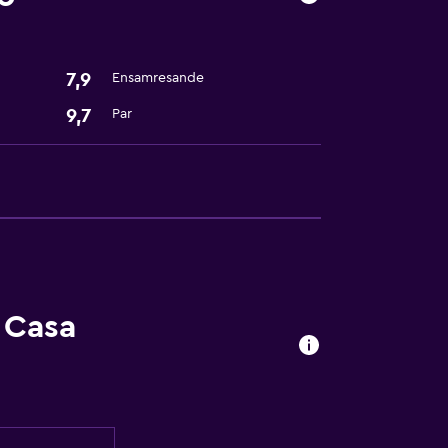
heter
7,9
Ensamresande
9,7
Par
 Casa