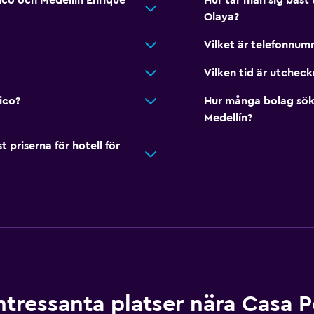
ico och Medellín Enrique
Hur tar man sig bäst 
Olaya?
Vilket är telefonnumr
Vilken tid är utchec
ico?
Hur många bolag sök
Medellín?
riserna för hotell för
ntressanta platser nära Casa P