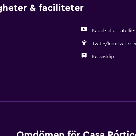
heter & faciliteter
Kabel- eller satellit
Tvätt-/kemtvättsse
Kassaskåp
Media och underhållnin
Kabel- eller satellit-TV
Restauranger
Minibar
Omdömen för Casa Pórtic