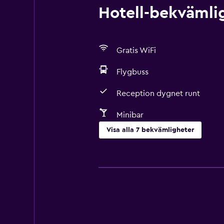
Hotell-bekvämlig
Gratis WiFi
Flygbuss
Reception dygnet runt
Minibar
Visa alla 7 bekvämligheter
Parkering och transport
Flygbuss
Tvättstuga
Tvätt-/kemtvättsservice