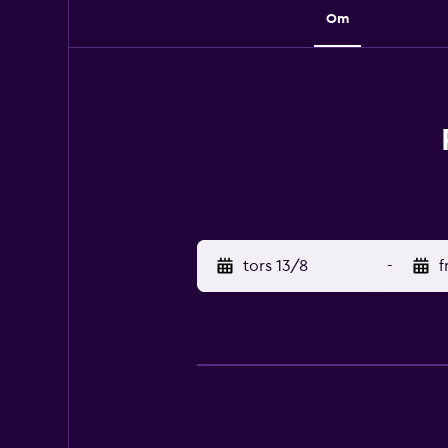
Om
tors 13/8
-
f