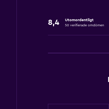
Hälsa och säkerhet
Kassaskåp
Utomordentligt
8,4
50 verifierade omdömen
Grundläggande bekvämligheter
Gratis WiFi