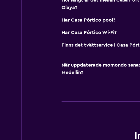
Hur långt är det mellan Casa Pórt
Olaya?
Har Casa Pórtico pool?
Har Casa Pórtico Wi-Fi?
Finns det tvättservice i Casa Pórt
När uppdaterade momondo senast p
Medellín?
I