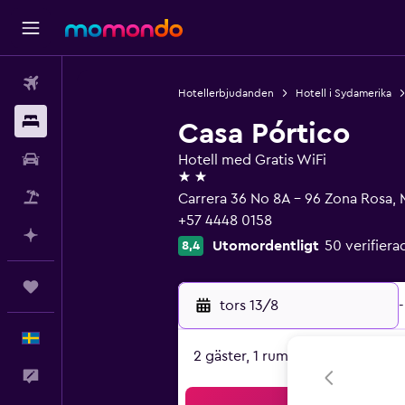
Flyg
Hotellerbjudanden
Hotell i Sydamerika
Boende
Casa Pórtico
Hyrbil
Hotell med Gratis WiFi
2 stjärnor
Paketresor
Carrera 36 No 8A - 96 Zona Rosa, 
+57 4448 0158
Planera med AI
Utomordentligt
50 verifie
8,4
Trips
tors 13/8
-
Svenska
2 gäster, 1 rum
Feedback