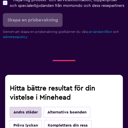
och specialerbjudanden från momondo och dess resepartners
Skapa en prisbevakning
Genom att skapa en prisbevakning godkänner du våra
användarvillkor
och
sekretesspolicy.
Hitta bättre resultat för din
vistelse i Minehead
Andra städer
Alternativa boenden
Pröva lyckan
Komplettera din resa