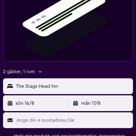
2 gäster, 1 rum
The Stags Head Inn
sön 16/8
mån 17/8
Mejla mig produkt- och serviceinformation, toppenpriser