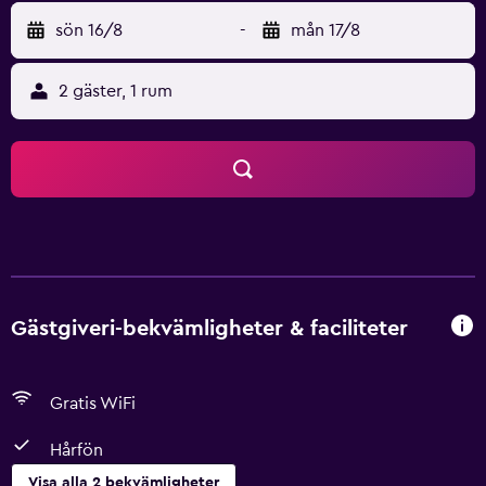
sön 16/8
-
mån 17/8
2 gäster, 1 rum
Gästgiveri-bekvämligheter & faciliteter
Gratis WiFi
Hårfön
Visa alla 2 bekvämligheter