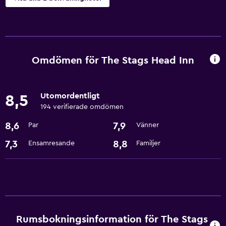
Badrum
Hårfön
Omdömen för The Stags Head Inn
Grundläggande bekvämligheter
Gratis WiFi
Utomordentligt
8,5
194 verifierade omdömen
8,6
7,9
Par
Vänner
7,3
8,8
Ensamresande
Familjer
Rumsbokningsinformation för The Stags