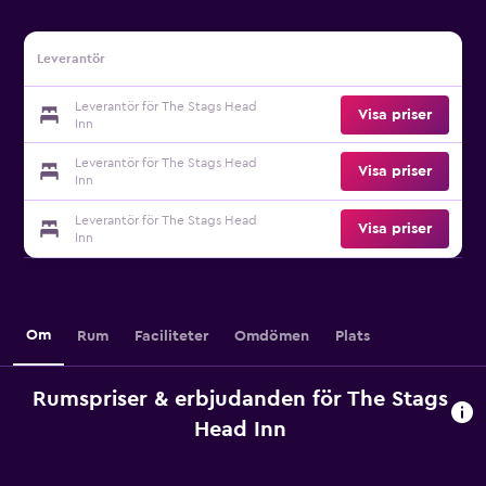
Leverantör
Leverantör för The Stags Head
Visa priser
Inn
Leverantör för The Stags Head
Visa priser
Inn
Leverantör för The Stags Head
Visa priser
Inn
Om
Rum
Faciliteter
Omdömen
Plats
Rumspriser & erbjudanden för The Stags
Head Inn