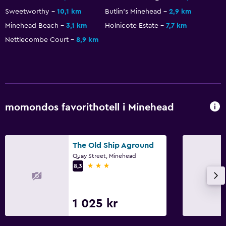
Sweetworthy
10,1 km
Butlin's Minehead
2,9 km
Minehead Beach
3,1 km
Holnicote Estate
7,7 km
Nettlecombe Court
8,9 km
momondos favorithotell i Minehead
The Old Ship Aground
Quay Street, Minehead
3 stjärnor
8,3
1 025 kr