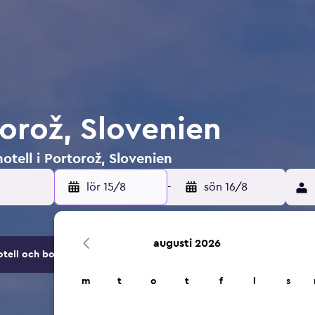
torož, Slovenien
otell i Portorož, Slovenien
lör 15/8
-
sön 16/8
augusti 2026
tell och boendealternativ.
m
t
o
t
f
l
s