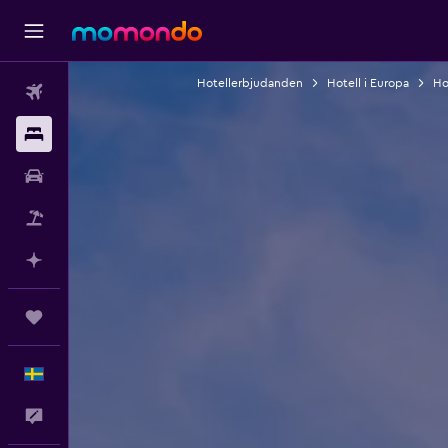
Hotellerbjudanden
Hotell i Europa
Ho
Flyg
Boende
Hyrbil
Paketresor
Planera med AI
Trips
Svenska
Feedback