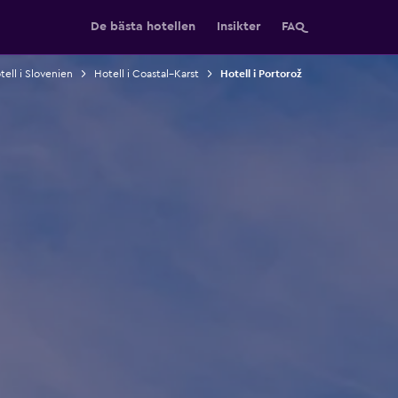
De bästa hotellen
Insikter
FAQ
tell i Slovenien
Hotell i Coastal–Karst
Hotell i Portorož