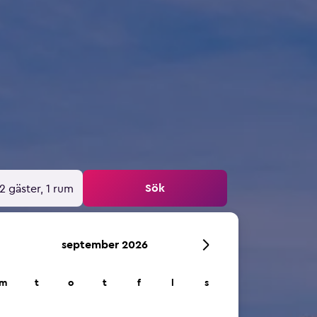
Sök
2 gäster, 1 rum
september 2026
m
t
o
t
f
l
s