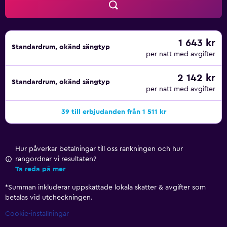
badprodukter.
Det finns 2 restauranger på boendet, Pomme de Mat som
erbjuder fisk- och skaldjursrätter och bar, och Sushi Quay
1 643 kr
Standardrum, okänd sängtyp
som serverar sushi. Du hittar även Pink Socks, en bar vid
per natt med avgifter
havet, där du kan ta en drink. I närheten finner du
restauranger som Comlone och Red Phoenix.
2 142 kr
Standardrum, okänd sängtyp
per natt med avgifter
Le Suffren Hotel & Marina ligger bara en kort bit från Port
Louis Market och Caudan Waterfront. Du kan också besöka
39 till erbjudanden från 1 511 kr
platser som Mauritius postmuseum och Pamplemousses
botaniska trädgård.
Hur påverkar betalningar till oss rankningen och hur
rangordnar vi resultaten?
Ta reda på mer
*
Summan inkluderar uppskattade lokala skatter & avgifter som
betalas vid utcheckningen.
Cookie-inställningar