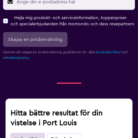
Sovrum
Mejla mig produkt- och serviceinformation, toppenpriser
och specialerbjudanden från momondo och dess resepartners
Extra långa sängar (> 2 meter)
Uttag nära sängen
Skapa en prisbevakning
Klädhängare
Genom att skapa en prisbevakning godkänner du våra
användarvillkor
och
Garderob eller klädkammare
sekretesspolicy.
Parkering och transport
Flygbuss (tilläggsavgift)
Gratis parkering
Privat parkering
Hitta bättre resultat för din
Arbetsyta
vistelse i Port Louis
Fax/kopieringsmöjligheter