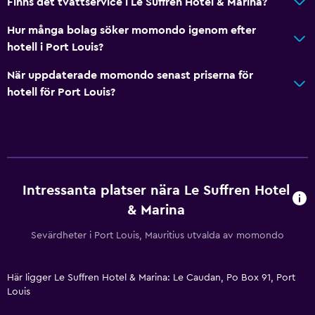
Finns det tvättservice i Le Suffren Hotel & Marina?
Hur många bolag söker momondo igenom efter
Grundläggande bekvämligheter
hotell i Port Louis?
Wifi tillgängligt i alla områden
När uppdaterade momondo senast priserna för
Internet
hotell för Port Louis?
Brandsläckare
Gratis toalettartiklar
Brandvarnare
Luftkonditionering
Intressanta platser nära Le Suffren Hotel
Gratis WiFi
& Marina
Sängkläder
Handdukar
Sevärdheter i Port Louis, Mauritius utvalda av momondo
Schampo
Här ligger Le Suffren Hotel & Marina: Le Caudan, Po Box 91, Port
Adapter
Louis
Kroppstvål