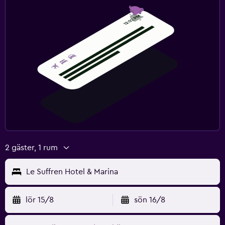
Massage
Saker att göra
Kasino
Snorkling
Kvällsunderhållning
Nattklubb
Affärer
Familjevänligt
2 gäster, 1 rum
Barnvakt eller crèche
Le Suffren Hotel & Marina
Barnsängar tillgängliga
Barnmåltider
lör 15/8
sön 16/8
Barnvänlig buffé
Höga barnstolar