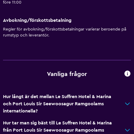
före 11:00
Väckningsservice
Concierge-service
Avbokning/förskottsbetalning
Underhållningspersonal
Regler för avbokning/förskottsbetalningar varierar beroende på
rumstyp och leverantör.
Valutaväxling på plats
Hammam (turkiskt bad)
Mötesrum
Rumservice
Vanliga frågor
Nyckelkortsåtkomst
Fotmassage
Expressutcheckning
Hur långt är det mellan Le Suffren Hotel & Marina
och Port Louis Sir Seewoosagur Ramgoolams
Reception dygnet runt
internationella?
Kassaskåp
Hur tar man sig bäst till Le Suffren Hotel & Marina
Vattenflaska
från Port Louis Sir Seewoosagur Ramgoolams