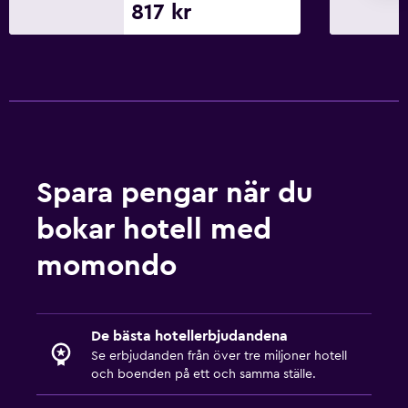
817 kr
Tillgänglighet och lämplighet
Hela enheten ligger på bottenvåningen
Allergivänligt
Lägre badrumsvask
Rökningsområden
Rökfria rum tillgängliga
Spara pengar när du
Handikappvänligt
bokar hotell med
Toalett med stödhandtag
momondo
Övre våningar nås via trappor
Utomhus
De bästa hotellerbjudandena
Utomhusmöbler
Se erbjudanden från över tre miljoner hotell
Privat strand
och boenden på ett och samma ställe.
Trädgård