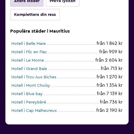
Andra städer
Pröva lyckan
Fax
Skrivbord
Komplettera din resa
Fitness
Populära städer i Mauritius
Fitnessklasser
från 1 842 kr
Hotell i Belle Mare
Träningslokal
från 909 kr
Hotell i Flic en Flac
Squash
från 2 604 kr
Hotell i Le Morne
från 713 kr
Hotell i Grand Baie
från 1 270 kr
Hotell i Trou Aux Biches
från 1 354 kr
Hotell i Mont Choisy
från 7 139 kr
Hotell i Blue bay
från 736 kr
Hotell i Pereybèré
från 2 190 kr
Hotell i Cap Malheureux