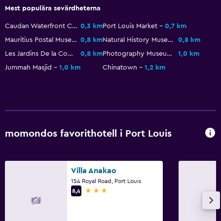
Balsam
Mest populära sevärdheterna
Caudan Waterfront Casino
0,3 km
Port Louis Market
0,7 km
Badrum
Mauritius Postal Museum
0,8 km
Natural History Museum
0,8 km
Högre toalett
Les Jardins De la Compagnie
0,8 km
Photography Museum
1,0 km
Hårfön
Jummah Masjid
1,0 km
Chinatown
1,2 km
Morgonrock
Privat badrum
Dusch
Badmössa
momondos favorithotell i Port Louis
Ytterligare toalett
Badkar
Villa Anakao
Toalett
154 Royal Road, Port Louis
3 stjärnor
8,4
Toalettpapper
Walk-in-dusch