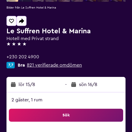
Bilder från Le Suffren Hotel & Marina
Le Suffren Hotel & Marina
Hotell med Privat strand
4 stjärnor
+230 202 4900
Bra
821 verifierade omdömen
7,7
lör 15/8
-
sön 16/8
2 gäster, 1 rum
Sök