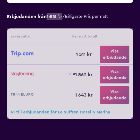
Erbjudanden från
1 511 kr
/
Billigaste Pris per natt
Leverantör
Per natt totalt
Visa
1 511 kr
erbjudande
Visa
1 562 kr
erbjudande
Visa
1 643 kr
erbjudande
41 till erbjudanden för Le Suffren Hotel & Marina