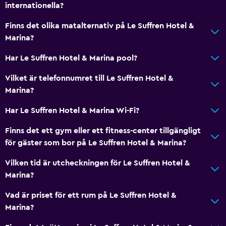
internationella?
Kök
Finns det olika matalternativ på Le Suffren Hotel &
Vinglas
Marina?
Elektrisk vattenkokare
Har Le Suffren Hotel & Marina pool?
Köksutrustning
Kokvrå
Vilket är telefonnumret till Le Suffren Hotel &
Marina?
Ugn
Mikrovågsugn
Har Le Suffren Hotel & Marina Wi-Fi?
Spishäll
Finns det ett gym eller ett fitness-center tillgängligt
Te/kaffebryggare
för gäster som bor på Le Suffren Hotel & Marina?
Vattenkokare
Vilken tid är utcheckningen för Le Suffren Hotel &
Brödrost
Marina?
Kylskåp
Vad är priset för ett rum på Le Suffren Hotel &
Kaffemaskin
Marina?
Matplats