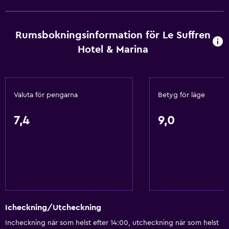
Förvaring
Havsutsikt
Rumsbokningsinformation för Le Suffren
Vardagsrum
Hotel & Marina
Tofflor
Bäddsoffa
Ljudisolerade rum
Valuta för pengarna
Betyg för läge
Ljudisolering
Telefon
7,4
9,0
Heltäckningsmatta
Stadsutsikt
Tjänster och bekvämligheter
Bankomat på plats
Icheckning/Utcheckning
Affärscentrum
Incheckning när som helst efter 14:00, utcheckning när som helst
Biluthyrning