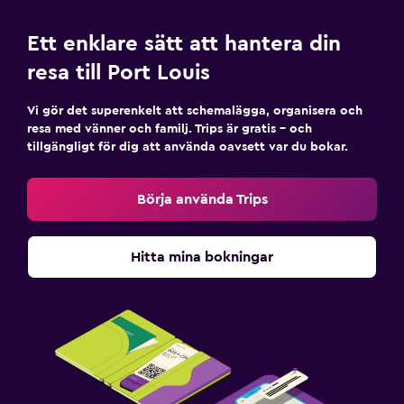
Media och underhållning
Flat-screen TV
Ett enklare sätt att hantera din
Kabel- eller satellit-TV
resa till Port Louis
Delat lounge/TV-område
Vi gör det superenkelt att schemalägga, organisera och
TV
resa med vänner och familj. Trips är gratis – och
tillgängligt för dig att använda oavsett var du bokar.
Smartphone-station
DVD-spelare
Börja använda Trips
Tvättstuga
Hitta mina bokningar
Tvättstuga
Strykservice
Tvätt-/kemtvättsservice
Byxpress
Strykjärn och strykbräda
Torktumlare