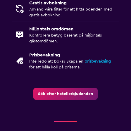
Gratis avbokning
Terrass/uteplats
Använd våra filter för att hitta boenden med
gratis avbokning.
Strandstolar
Strandhanddukar
Miljontals omdömen
Balkong
Kontrollera betyg baserat på miljontals
gästomdömen.
Restauranger
Prisbevakning
Restaurang
Inte redo att boka? Skapa en
prisbevakning
för att hålla koll på priserna.
Bar/lounge
Mat kan levereras till gästboendet
Minibar
Sök efter hotellerbjudanden
Kafeteria
Frukost på rummet
Matbord