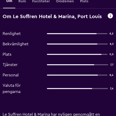
Om
Rum
Faciliteter
Omdömen
Plats
Om Le Suffren Hotel & Marina, Port Louis
Renlighet
8,2
Bekvämlighet
8,3
Plats
9,0
Tjänster
7,7
Personal
8,4
Valuta för
7,4
pengarna
Le Suffren Hotel & Marina har nyligen genomgått en