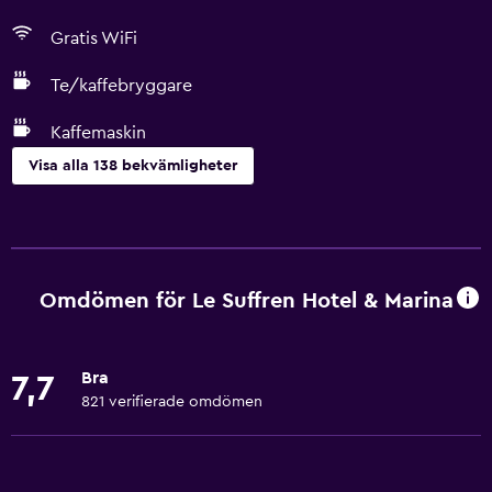
Gratis WiFi
Te/kaffebryggare
Kaffemaskin
Visa alla 138 bekvämligheter
Allmänt
Familjerum
Utsikt över trädgård
Omdömen för Le Suffren Hotel & Marina
Utsikt över innergården
Sammanlänkade rum tillgängliga
Bra
7,7
Skåp
821 verifierade omdömen
Bergsutsikt
Utsikt över poolen