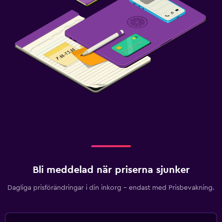
Hälsa och säkerhet
Daglig städning
Övervakningskameror i gemensamma utrymmen
Övervakningskameror utanför boendet
Säkerhetsvakt dygnet runt
Förstahjälpenlåda
Kassaskåp
Pool och spa
Spa
Bli meddelad när priserna sjunker
Utomhuspool
Dagliga prisförändringar i din inkorg – endast med Prisbevakning.
Poolhanddukar
Ångbastu