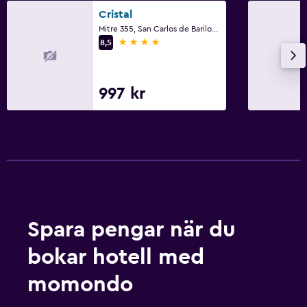
Cristal
Mitre 355, San Carlos de Bariloche, Río Negro
4 stjärnor
8,5
997 kr
Spara pengar när du
bokar hotell med
momondo