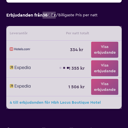
Erbjudanden från
334 kr
/
Billigaste Pris per natt
Leverantör
Per natt totalt
Visa
334 kr
erbjudande
Visa
1 355 kr
erbjudande
Visa
1 506 kr
erbjudande
4 till erbjudanden för Nbh Lacus Boutique Hotel