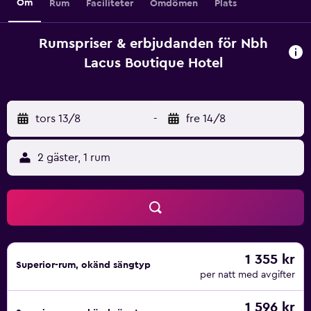
Om
Rum
Faciliteter
Omdömen
Plats
Rumspriser & erbjudanden för Nbh
Lacus Boutique Hotel
tors 13/8
-
fre 14/8
2 gäster, 1 rum
1 355 kr
Superior-rum, okänd sängtyp
per natt med avgifter
1 596 kr