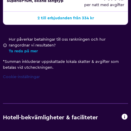
Superior-rum, okänd sängtyp
per natt med avgifter
2 till erbjudanden från 334 kr
Hur påverkar betalningar till oss rankningen och hur
rangordnar vi resultaten?
Ta reda på mer
*
Summan inkluderar uppskattade lokala skatter & avgifter som
betalas vid utcheckningen.
Cookie-inställningar
Hotell-bekvämligheter & faciliteter