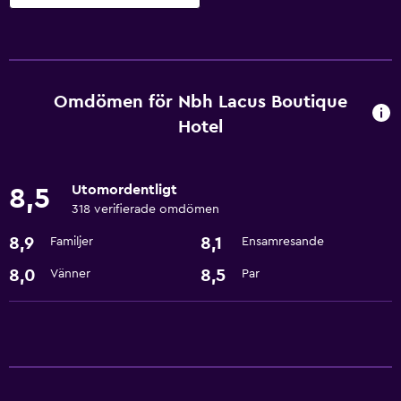
Tjänster och bekvämligheter
Rumservice
Expressutcheckning
Omdömen för Nbh Lacus Boutique
Reception dygnet runt
Hotel
Pool och spa
Utomordentligt
8,5
Spa
318 verifierade omdömen
Bubbelpool
8,9
8,1
Familjer
Ensamresande
8,0
8,5
Vänner
Par
Tvättstuga
Tvättstuga
Tvätt-/kemtvättsservice
Grundläggande bekvämligheter