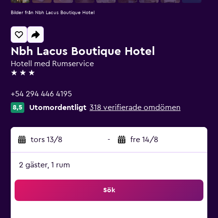
Bilder från Nbh Lacus Boutique Hotel
Nbh Lacus Boutique Hotel
Hotell med Rumservice
3 stjärnor
+54 294 446 4195
Utomordentligt
318 verifierade omdömen
8,5
tors 13/8
-
fre 14/8
2 gäster, 1 rum
Sök