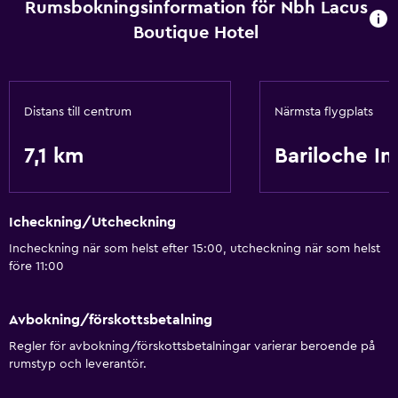
Rumsbokningsinformation för Nbh Lacus
Internet
Boutique Hotel
Luftkonditionering
Parkering och transport
Distans till centrum
Närmsta flygplats
Flygbuss
7,1 km
Bariloche Int
Media och underhållning
Kabel- eller satellit-TV
Icheckning/Utcheckning
Badrum
Incheckning när som helst efter 15:00, utcheckning när som helst
före 11:00
Hårfön
Avbokning/förskottsbetalning
Restauranger
Regler för avbokning/förskottsbetalningar varierar beroende på
Minibar
rumstyp och leverantör.