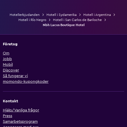
Hotellerbjudanden
Hotell i Sydamerika
Hotell i Argentina
Hotell i Río Negro
Hotell i San Carlos de Bariloche
Nbh Lacus Boutique Hotel
Företag
Om
Jobb
Mobil
Discover
Så fungerar vi
momondo-kupongkoder
Kontakt
Hjälp/Vanliga frågor
Press
Samarbetsprogram