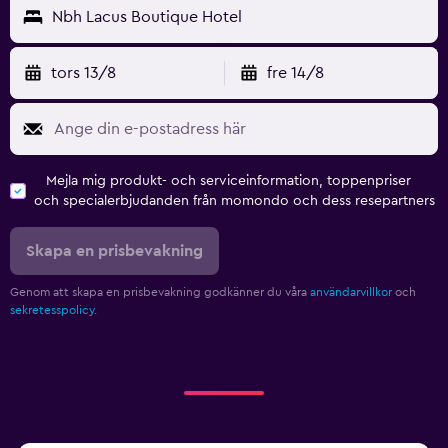
Nbh Lacus Boutique Hotel
tors 13/8
fre 14/8
Mejla mig produkt- och serviceinformation, toppenpriser
och specialerbjudanden från momondo och dess resepartners
Skapa en prisbevakning
Genom att skapa en prisbevakning godkänner du våra
användarvillkor
och
sekretesspolicy.