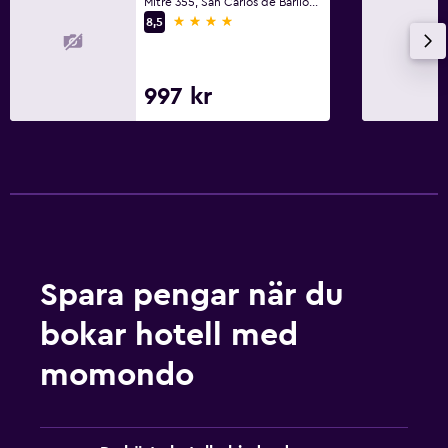
Mitre 355, San Carlos de Bariloche, Río Negro
4 stjärnor
8,5
997 kr
Spara pengar när du
bokar hotell med
momondo