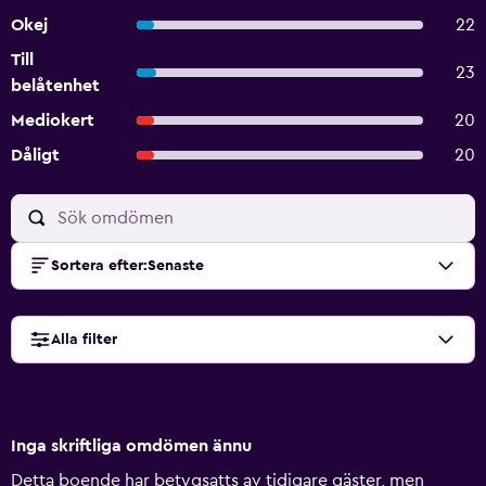
Okej
22
Till
23
belåtenhet
Mediokert
20
Dåligt
20
Sortera efter
:
Senaste
Alla filter
Inga skriftliga omdömen ännu
Detta boende har betygsatts av tidigare gäster, men