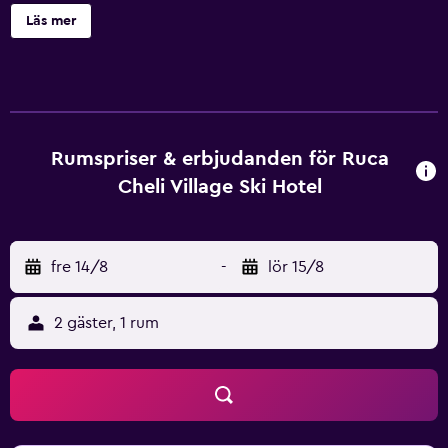
conciergetjänster, kemtvätt och tvättmöjligheter. Ruca
Läs mer
Cheli Village Ski Hotel erbjuder 34 luftkonditionerade rum
med värdeförvaringsskåp och hårtork. 21-tums platt-tv
med kabelkanaler. Badrummen har badkar/dusch med
djupa badkar, bidéer och gratis toalettartiklar. Detta hotell
i San Carlos de Bariloche erbjuder gratis fast
internetuppkoppling och wi-fi. Skrivbord och telefon
Rumspriser & erbjudanden för Ruca
finns. Städning sker dagligen.
Cheli Village Ski Hotel
fre 14/8
-
lör 15/8
2 gäster, 1 rum