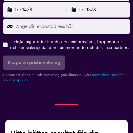
fre 14/8
lör 15/8
Mejla mig produkt- och serviceinformation, toppenpriser
och specialerbjudanden från momondo och dess resepartners
Skapa en prisbevakning
Genom att skapa en prisbevakning godkänner du våra
användarvillkor
och
sekretesspolicy.