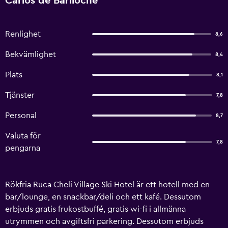
Carlos de Bariloche
Renlighet
8,6
Bekvämlighet
8,4
Plats
8,1
Tjänster
7,8
Personal
8,7
Valuta för
7,8
pengarna
Rökfria Ruca Cheli Village Ski Hotel är ett hotell med en
bar/lounge, en snackbar/deli och ett kafé. Dessutom
erbjuds gratis frukostbuffé, gratis wi-fi i allmänna
utrymmen och avgiftsfri parkering. Dessutom erbjuds