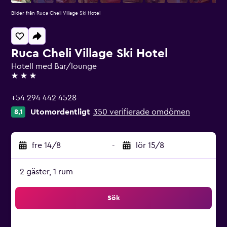
Bilder från Ruca Cheli Village Ski Hotel
Ruca Cheli Village Ski Hotel
Hotell med Bar/lounge
3 stjärnor
+54 294 442 4528
Utomordentligt
350 verifierade omdömen
8,1
fre 14/8
-
lör 15/8
2 gäster, 1 rum
Sök