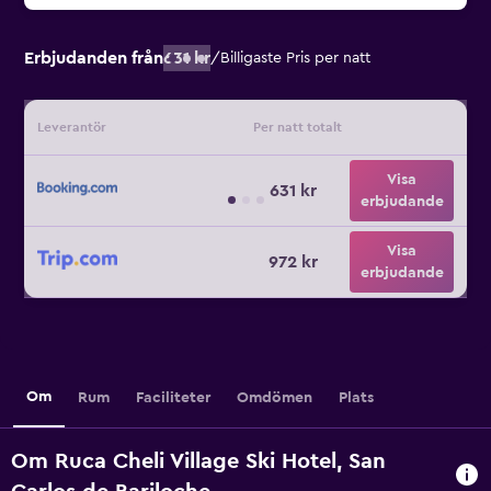
Erbjudanden från
631 kr
/
Billigaste Pris per natt
Leverantör
Per natt totalt
Visa
631 kr
erbjudande
Visa
972 kr
erbjudande
Om
Rum
Faciliteter
Omdömen
Plats
Om Ruca Cheli Village Ski Hotel, San