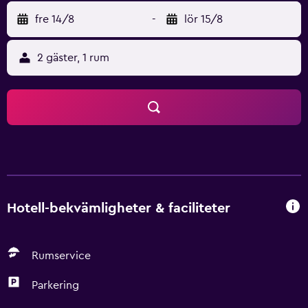
fre 14/8
-
lör 15/8
2 gäster, 1 rum
Hotell-bekvämligheter & faciliteter
Rumservice
Parkering