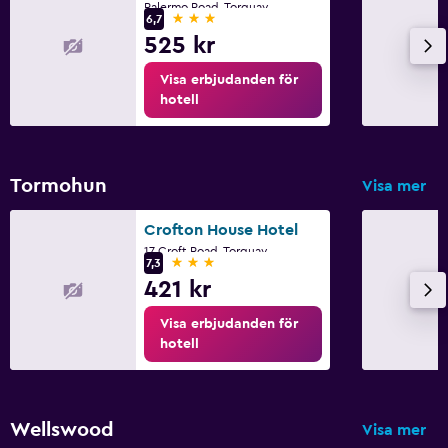
Palermo Road, Torquay
3 stjärnor
6,7
525 kr
Visa erbjudanden för
hotell
Tormohun
Visa mer
Crofton House Hotel
17 Croft Road, Torquay
3 stjärnor
7,3
421 kr
Visa erbjudanden för
hotell
Wellswood
Visa mer