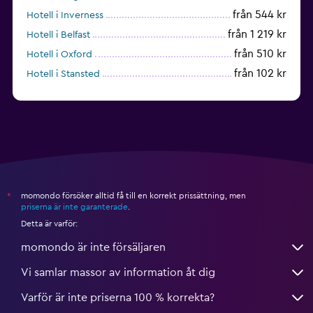
från 544 kr
Hotell i Inverness
från 1 219 kr
Hotell i Belfast
från 510 kr
Hotell i Oxford
från 102 kr
Hotell i Stansted
från 735 kr
Hotell i Nottingham
momondo försöker alltid få till en korrekt prissättning, men
*
priserna är inte garanterade
.
Detta är varför:
momondo är inte försäljaren
Vi samlar massor av information åt dig
Varför är inte priserna 100 % korrekta?