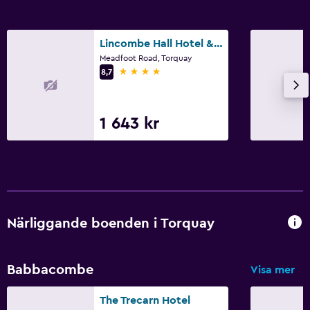
Lincombe Hall Hotel & Spa - Just for Adults
Meadfoot Road, Torquay
4 stjärnor
8,7
1 643 kr
Närliggande boenden i Torquay
Babbacombe
Visa mer
The Trecarn Hotel