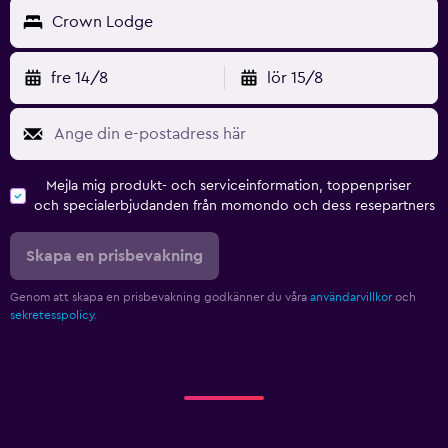
Crown Lodge
fre 14/8
lör 15/8
Mejla mig produkt- och serviceinformation, toppenpriser
och specialerbjudanden från momondo och dess resepartners
Skapa en prisbevakning
Genom att skapa en prisbevakning godkänner du våra
användarvillkor
och
sekretesspolicy.