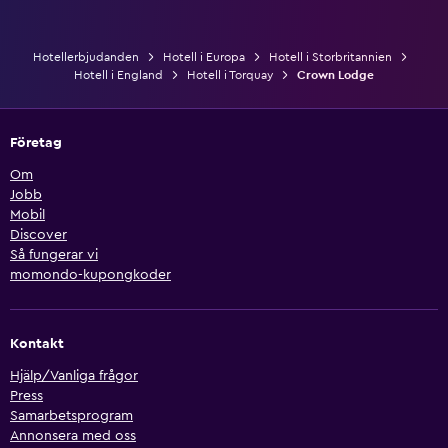
Hotellerbjudanden
Hotell i Europa
Hotell i Storbritannien
Hotell i England
Hotell i Torquay
Crown Lodge
Företag
Om
Jobb
Mobil
Discover
Så fungerar vi
momondo-kupongkoder
Kontakt
Hjälp/Vanliga frågor
Press
Samarbetsprogram
Annonsera med oss