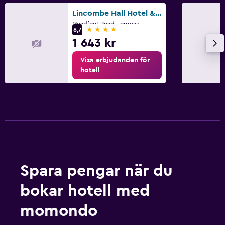
Lincombe Hall Hotel & Spa - Just for Adults
Meadfoot Road, Torquay
4 stjärnor
8,7
1 643 kr
Visa erbjudanden för
hotell
Spara pengar när du
bokar hotell med
momondo