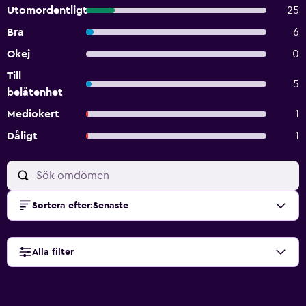
Utomordentligt
25
Bra
6
Okej
0
Till
5
belåtenhet
Mediokert
1
Dåligt
1
Sortera efter
:
Senaste
Alla filter