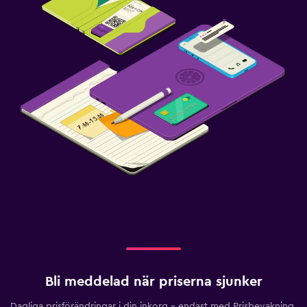
Bli meddelad när priserna sjunker
Dagliga prisförändringar i din inkorg – endast med Prisbevakning.