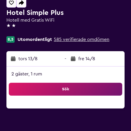
Hotel Simple Plus
Hotell med Gratis WiFi
2 stjärnor
Utomordentligt
585 verifierade omdömen
8,3
tors 13/8
-
fre 14/8
2 gäster, 1 rum
Sök