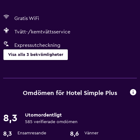
Gratis WiFi
Tvätt-/kemtvättsservice
Expressutcheckning
Visa alla 3 bekvämligheter
Tvättstuga
Tvätt-/kemtvättsservice
Omdömen för Hotel Simple Plus
Tjänster och bekvämligheter
Expressutcheckning
Utomordentligt
8,3
585 verifierade omdömen
Grundläggande bekvämligheter
8,3
8,6
Ensamresande
Vänner
Gratis WiFi