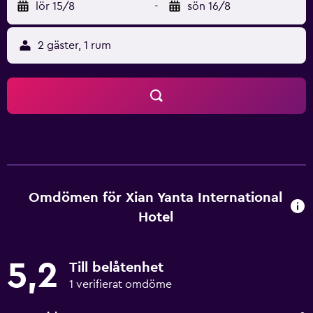
lör 15/8
-
sön 16/8
2 gäster, 1 rum
Omdömen för Xian Yanta International
Hotel
5,2
Till belåtenhet
1 verifierat omdöme