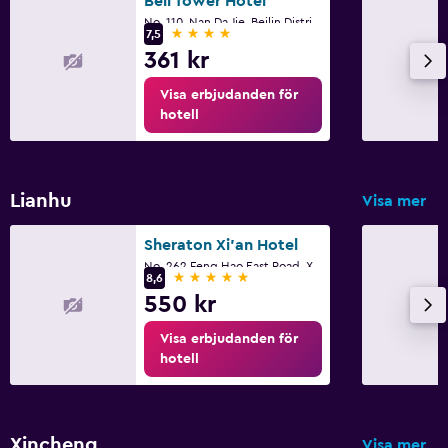
Bell Tower Hotel
No. 110, Nan Da Jie, Beilin District, Xi An
4 stjärnor
7,5
361 kr
Visa erbjudanden för
hotell
Lianhu
Visa mer
Sheraton Xi'an Hotel
No. 262 Feng Hao East Road, Xi An
5 stjärnor
8,6
550 kr
Visa erbjudanden för
hotell
Xincheng
Visa mer