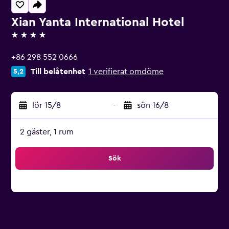
Xian Yanta International Hotel
4 stjärnor
+86 298 552 0666
Till belåtenhet
1 verifierat omdöme
5,2
lör 15/8
-
sön 16/8
2 gäster, 1 rum
Sök