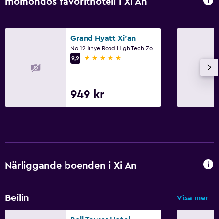
momondos favorithotell i Xi An
Grand Hyatt Xi'an
No 12 Jinye Road High Tech Zone, Xi An
5 stjärnor
9,2
949 kr
Närliggande boenden i Xi An
Beilin
Visa mer