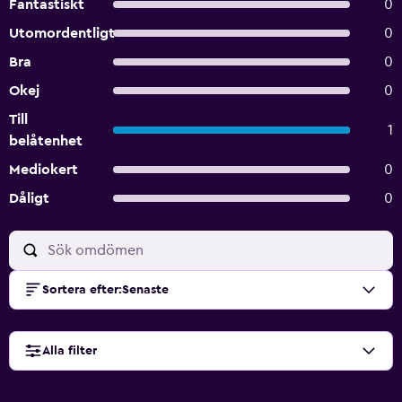
Fantastiskt
0
Utomordentligt
0
Bra
0
Okej
0
Till
1
belåtenhet
Mediokert
0
Dåligt
0
Sortera efter
:
Senaste
Alla filter