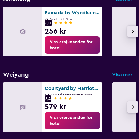
Ramada by Wyndham Xian Bell Tower
79 North St, Xi An
4 stjärnor
8,0
256 kr
Visa erbjudanden för
hotell
Weiyang
Visa mer
Courtyard by Marriott Xi'an North
No 37 2nd Fengcheng Road, Economic, Xi An
4 stjärnor
8,4
579 kr
Visa erbjudanden för
hotell