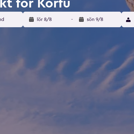
kt för Korfu
nd
lör 8/8
-
sön 9/8