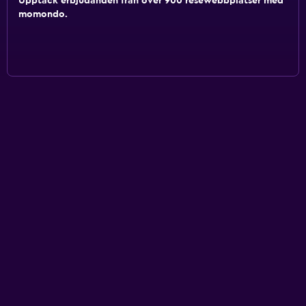
Upptäck erbjudanden från över 900 resewebbplatser med
momondo.