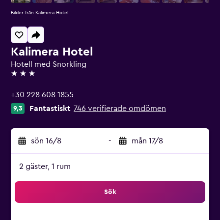
Bilder från Kalimera Hotel
Kalimera Hotel
Hotell med Snorkling
3 stjärnor
+30 228 608 1855
Fantastiskt
746 verifierade omdömen
9,3
sön 16/8
-
mån 17/8
2 gäster, 1 rum
Sök