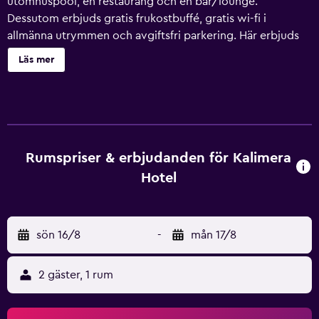
utomhuspool, en restaurang och en bar/lounge.
Dessutom erbjuds gratis frukostbuffé, gratis wi-fi i
allmänna utrymmen och avgiftsfri parkering. Här erbjuds
dessutom bland annat en bar vid poolen, en snackbar/deli
Läs mer
och ett kafé. Hotel Kalimera erbjuder 22
luftkonditionerade rum med minibar och tofflor. Rummen
har balkonger. På tv:n kan du se satellitkanaler.
Badrummen har dusch, gratis toalettartiklar och hårtorkar.
Gäster har tillgång till gratis wi-fi. Skrivbord och telefon
finns. Städning erbjuds dagligen och strykjärn/strykbräda
Rumspriser & erbjudanden för Kalimera
kan fås på begäran. En utomhuspool och barnpool finns på
Hotel
området. Fritidsaktiviteterna nedan finns antingen
tillgängliga på plats eller i närheten. Avgifter kan
tillkomma.
sön 16/8
-
mån 17/8
2 gäster, 1 rum