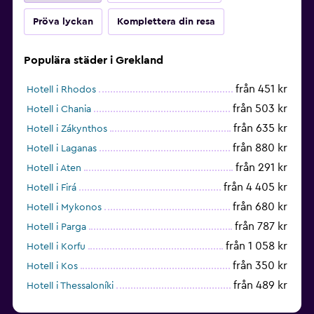
Pröva lyckan
Komplettera din resa
Populära städer i Grekland
från 451 kr
Hotell i Rhodos
från 503 kr
Hotell i Chania
från 635 kr
Hotell i Zákynthos
från 880 kr
Hotell i Laganas
från 291 kr
Hotell i Aten
från 4 405 kr
Hotell i Firá
från 680 kr
Hotell i Mykonos
från 787 kr
Hotell i Parga
från 1 058 kr
Hotell i Korfu
från 350 kr
Hotell i Kos
från 489 kr
Hotell i Thessaloníki
från 1 638 kr
Hotell i Hersonissos