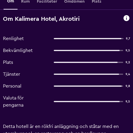
Om
Rum
Faciliteter
Omdömen
Plats
Om Kalimera Hotel, Akrotiri
Renlighet
9,7
Bekvämlighet
9,5
Plats
9,2
Tjänster
9,4
Personal
9,8
Valuta för
9,5
pengarna
Detta hotell är en rökfri anläggning och ståtar med en