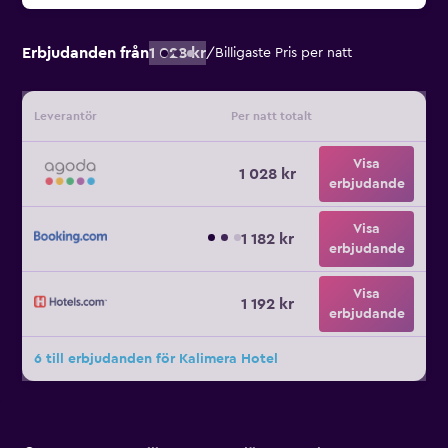
Erbjudanden från
1 028 kr
/
Billigaste Pris per natt
Leverantör
Per natt totalt
Visa
1 028 kr
erbjudande
Visa
1 182 kr
erbjudande
Visa
1 192 kr
erbjudande
6 till erbjudanden för Kalimera Hotel