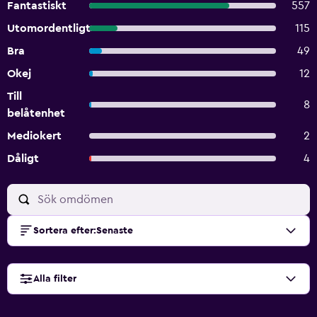
Fantastiskt
557
Utomordentligt
115
Bra
49
Okej
12
Till
8
belåtenhet
Mediokert
2
Dåligt
4
Sortera efter
:
Senaste
Alla filter