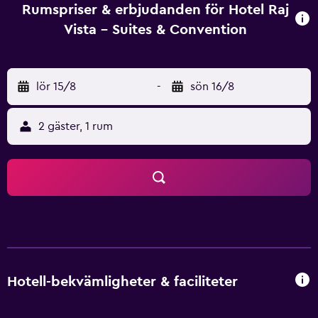
Rumspriser & erbjudanden för Hotel Raj
Vista - Suites & Convention
lör 15/8
-
sön 16/8
2 gäster, 1 rum
Hotell-bekvämligheter & faciliteter