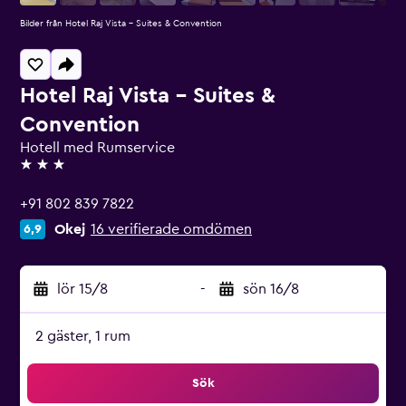
Bilder från Hotel Raj Vista - Suites & Convention
Hotel Raj Vista - Suites &
Convention
Hotell med Rumservice
3 stjärnor
+91 802 839 7822
Okej
16 verifierade omdömen
6,9
lör 15/8
-
sön 16/8
2 gäster, 1 rum
Sök