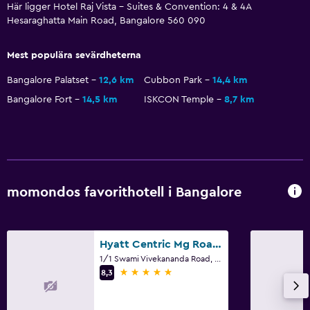
Här ligger Hotel Raj Vista - Suites & Convention: 4 & 4A
Hesaraghatta Main Road, Bangalore 560 090
Mest populära sevärdheterna
Bangalore Palatset
12,6 km
Cubbon Park
14,4 km
Bangalore Fort
14,5 km
ISKCON Temple
8,7 km
momondos favorithotell i Bangalore
Hyatt Centric Mg Road Bangalore
1/1 Swami Vivekananda Road, Ulsoor, Bangalore
5 stjärnor
8,3