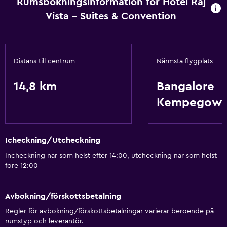
Rumsbokningsinformation för Hotel Raj
Vista - Suites & Convention
Allmänt
Förvaring
Hälsa och säkerhet
Distans till centrum
Närmsta flygplats
Kassaskåp
14,8 km
Bangalore
Kempegow
Grundläggande bekvämligheter
Luftkonditionering
Icheckning/Utcheckning
Incheckning när som helst efter 14:00, utcheckning när som helst
före 12:00
Avbokning/förskottsbetalning
Regler för avbokning/förskottsbetalningar varierar beroende på
rumstyp och leverantör.