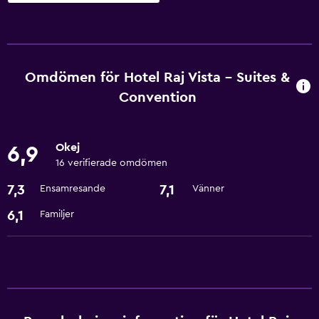
Tjänster och bekvämligheter
Bankomat på plats
Valutaväxling på plats
Omdömen för Hotel Raj Vista - Suites &
Rumservice
Convention
Reception dygnet runt
Okej
6,9
Parkering och transport
16 verifierade omdömen
Flygbuss
7,3
7,1
Ensamresande
Vänner
6,1
Familjer
Media och underhållning
Kabel- eller satellit-TV
Tvättstuga
Tvättstuga