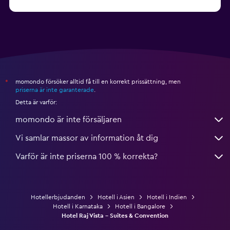
från 236 kr
Hotell i Havelock Island
momondo försöker alltid få till en korrekt prissättning, men
*
priserna är inte garanterade
.
Detta är varför:
momondo är inte försäljaren
Vi samlar massor av information åt dig
Varför är inte priserna 100 % korrekta?
Hotellerbjudanden
Hotell i Asien
Hotell i Indien
Hotell i Karnataka
Hotell i Bangalore
Hotel Raj Vista - Suites & Convention