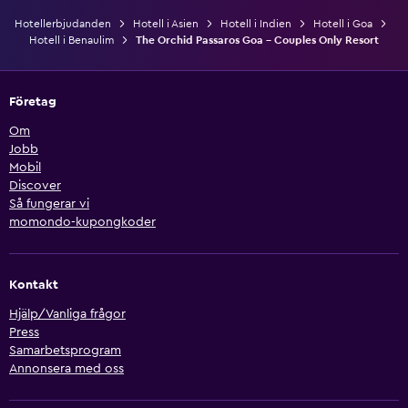
Hotellerbjudanden
Hotell i Asien
Hotell i Indien
Hotell i Goa
Hotell i Benaulim
The Orchid Passaros Goa - Couples Only Resort
Företag
Om
Jobb
Mobil
Discover
Så fungerar vi
momondo-kupongkoder
Kontakt
Hjälp/Vanliga frågor
Press
Samarbetsprogram
Annonsera med oss