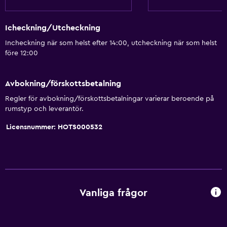
Mötesrum
Rumservice
Icheckning/Utcheckning
Nyckelkortsåtkomst
Incheckning när som helst efter 14:00, utcheckning när som helst
Vattenflaska
före 12:00
Reception dygnet runt
Avbokning/förskottsbetalning
Restauranger
Regler för avbokning/förskottsbetalningar varierar beroende på
rumstyp och leverantör.
Elektrisk vattenkokare
Licensnummer: HOTS000532
Restaurang
Bar/lounge
Te/kaffebryggare
Vattenkokare
Vanliga frågor
Kylskåp
Kaffemaskin