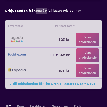
Erbjudanden från
523 kr
/
Billigaste Pris per natt
Leverantör
Per natt totalt
Visa
523 kr
erbjudande
Visa
549 kr
erbjudande
Visa
576 kr
erbjudande
10 till erbjudanden för The Orchid Passaros Goa - Couples Only Resort
Om
Rum
Faciliteter
Omdömen
Plats