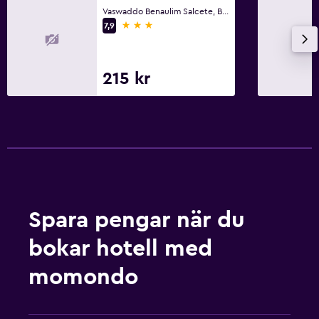
Vaswaddo Benaulim Salcete, Benaulim
3 stjärnor
7,9
Saker att göra
Tillgång till strand
215 kr
Cykeluthyrning
Media och underhållning
TV
Sovrum
Klädhängare
Spara pengar när du
bokar hotell med
momondo