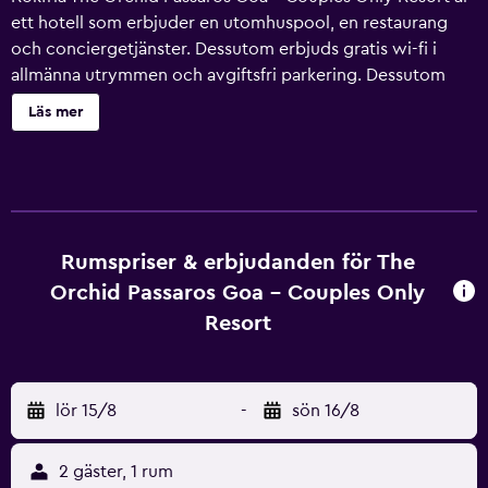
ett hotell som erbjuder en utomhuspool, en restaurang
och conciergetjänster. Dessutom erbjuds gratis wi-fi i
allmänna utrymmen och avgiftsfri parkering. Dessutom
erbjuds kemtvätt, tvättmöjligheter och dygnet runt-
Läs mer
öppen reception. The Orchid Passaros Goa - Couples Only
Resort erbjuder 57 luftkonditionerade rum med
värdeförvaringsskåp och kaffe- och tebryggare. På tv:n
kan du se satellitkanaler. Badrummen har tofflor, gratis
toalettartiklar och tandborstar och tandkräm. Dessutom
har rummen takfläkt och mörkläggningsgardiner.
Rumspriser & erbjudanden för The
Strykjärn/strykbräda och hårtork kan fås på begäran.
Orchid Passaros Goa - Couples Only
Uppbäddningsservice erbjuds varje kväll och städning
Resort
sker dagligen. Detta hotell har bland annat en
utomhuspool.
lör 15/8
-
sön 16/8
2 gäster, 1 rum