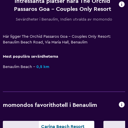
Intressanta platser nära The Orchid
Pool och spa
Passaros Goa - Couples Only Resort
Bubbelpool
Sevärdheter i Benaulim, Indien utvalda av momondo
Utomhuspool
Här ligger The Orchid Passaros Goa - Couples Only Resort:
Parkering och transport
Benaulim Beach Road, Via Maria Hall, Benaulim
Flygbuss
Mest populära sevärdheterna
Gratis parkering
Benaulim Beach
0,5 km
Tillgänglighet och lämplighet
Rökning förbjuden
Rökningsområden
momondos favorithotell i Benaulim
Utomhus
Balkong
Carina Beach Resort
Trädgård