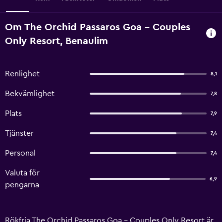
Om The Orchid Passaros Goa - Couples
Only Resort, Benaulim
Renlighet
8,1
Bekvämlighet
7,8
Plats
7,9
Tjänster
7,4
Personal
7,4
Valuta för
6,9
pengarna
Rökfria The Orchid Passaros Goa - Couples Only Resort är