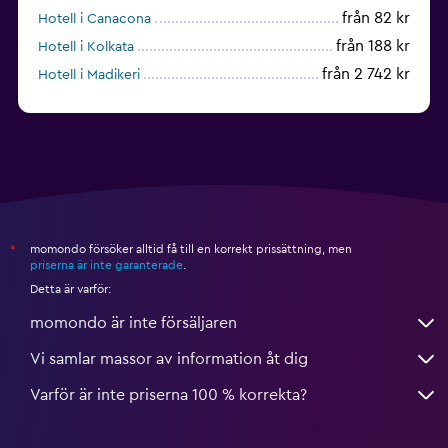
från 82 kr
Hotell i Canacona
från 188 kr
Hotell i Kolkata
från 2 742 kr
Hotell i Madikeri
från 352 kr
Hotell i Hyderabad
momondo försöker alltid få till en korrekt prissättning, men
*
priserna är inte garanterade
.
Detta är varför:
momondo är inte försäljaren
Vi samlar massor av information åt dig
Varför är inte priserna 100 % korrekta?