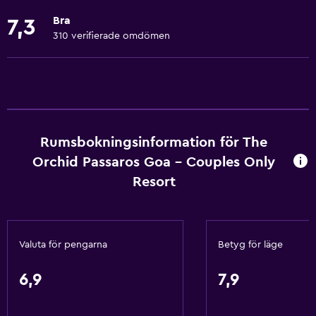
Fläkt
Bra
7,3
Brandsläckare
310 verifierade omdömen
Gratis toalettartiklar
Schampo
Brandvarnare
Luftkonditionering
Rumsbokningsinformation för The
Papperskorgar
Orchid Passaros Goa - Couples Only
Balsam
Resort
Tjänster och bekvämligheter
Affärscentrum
Valuta för pengarna
Betyg för läge
Väckningsservice
Concierge-service
6,9
7,9
Kassaskåp