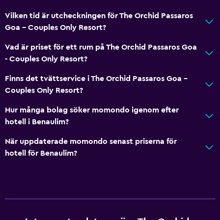
Förvaring
Vilken tid är utcheckningen för The Orchid Passaros
Goa - Couples Only Resort?
Hälsa och säkerhet
Vad är priset för ett rum på The Orchid Passaros Goa
Daglig städning
- Couples Only Resort?
Övervakningskameror i gemensamma utrymmen
Finns det tvättservice i The Orchid Passaros Goa -
Övervakningskameror utanför boendet
Couples Only Resort?
Säkerhetsvakt dygnet runt
Hur många bolag söker momondo igenom efter
Kassaskåp
hotell i Benaulim?
Tvättstuga
När uppdaterade momondo senast priserna för
hotell för Benaulim?
Tvättstuga
Strykservice
Tvätt-/kemtvättsservice
Strykjärn och strykbräda