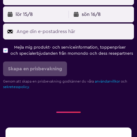
lör 15/8
sön 16/8
Mejla mig produkt- och serviceinformation, toppenpriser
och specialerbjudanden från momondo och dess resepartners
Skapa en prisbevakning
Genom att skapa en prisbevakning godkänner du våra
användarvillkor
och
sekretesspolicy.