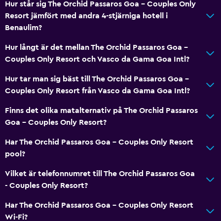
Hur står sig The Orchid Passaros Goa - Couples Only
Badrum
Resort jämfört med andra 4-stjärniga hotell i
Dusch
Benaulim?
Badkar
Hur långt är det mellan The Orchid Passaros Goa -
Hårfön
Couples Only Resort och Vasco da Gama Goa Intl?
Toalett
Hur tar man sig bäst till The Orchid Passaros Goa -
Tandborste
Couples Only Resort från Vasco da Gama Goa Intl?
Privat badrum
Finns det olika matalternativ på The Orchid Passaros
Goa - Couples Only Resort?
Allmänt
Har The Orchid Passaros Goa - Couples Only Resort
Vardagsrum
pool?
Utsikt över trädgård
Vilket är telefonnumret till The Orchid Passaros Goa
Tofflor
- Couples Only Resort?
Ljudisolerade rum
Har The Orchid Passaros Goa - Couples Only Resort
Utsikt över poolen
Wi-Fi?