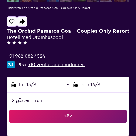
Bilder från The Orchid Passaros Goa - Couples Only Resort
The Orchid Passaros Goa - Couples Only Resort
Hotell med Utomhuspool
4 stjärnor
+91 982 082 4524
Bra
310 verifierade omdömen
7,3
lör 15/8
-
sön 16/8
2 gäster, 1 rum
Sök