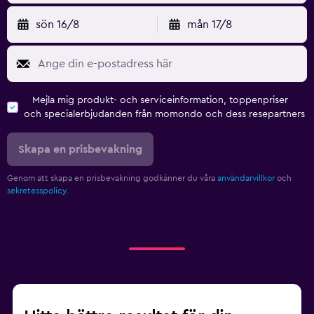
sön 16/8
mån 17/8
Mejla mig produkt- och serviceinformation, toppenpriser
och specialerbjudanden från momondo och dess resepartners
Skapa en prisbevakning
Genom att skapa en prisbevakning godkänner du våra
användarvillkor
och
sekretesspolicy.