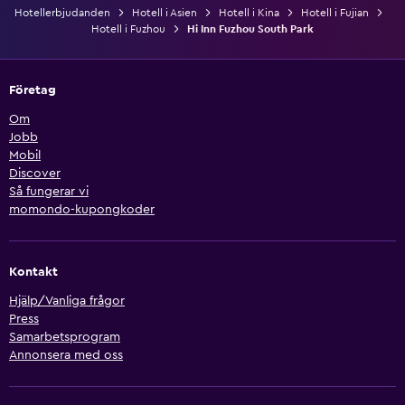
Hotellerbjudanden
Hotell i Asien
Hotell i Kina
Hotell i Fujian
Hotell i Fuzhou
Hi Inn Fuzhou South Park
Företag
Om
Jobb
Mobil
Discover
Så fungerar vi
momondo-kupongkoder
Kontakt
Hjälp/Vanliga frågor
Press
Samarbetsprogram
Annonsera med oss