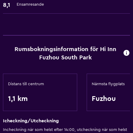
8,1
Ensamresande
Badrum
Hårfön
Allmänt
Förvaring
Rumsbokningsinformation för Hi Inn
Fuzhou South Park
Hälsa och säkerhet
Kassaskåp
Tjänster och bekvämligheter
Distans till centrum
Närmsta flygplats
Reception dygnet runt
1,1 km
Fuzhou
Icheckning/Utcheckning
Incheckning när som helst efter 14:00, utcheckning när som helst