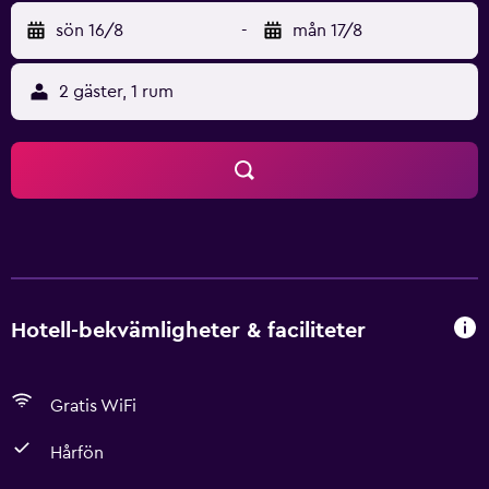
sön 16/8
-
mån 17/8
2 gäster, 1 rum
Hotell-bekvämligheter & faciliteter
Gratis WiFi
Hårfön