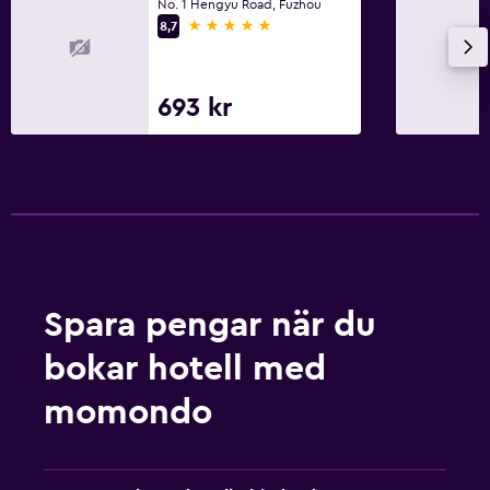
No. 1 Hengyu Road, Fuzhou
5 stjärnor
8,7
693 kr
Spara pengar när du
bokar hotell med
momondo