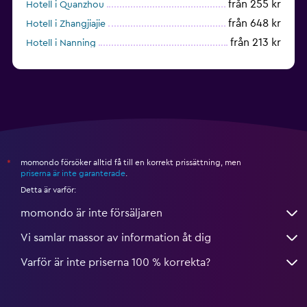
från 255 kr
Hotell i Quanzhou
från 648 kr
Hotell i Zhangjiajie
från 213 kr
Hotell i Nanning
Hotell i Guilin
momondo försöker alltid få till en korrekt prissättning, men
*
priserna är inte garanterade
.
Detta är varför:
momondo är inte försäljaren
Vi samlar massor av information åt dig
Varför är inte priserna 100 % korrekta?