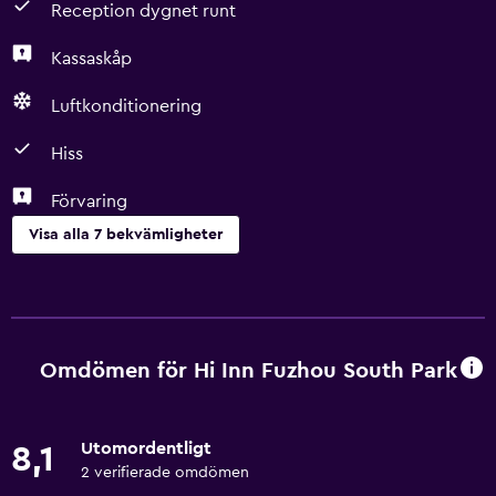
Reception dygnet runt
Kassaskåp
Luftkonditionering
Hiss
Förvaring
Visa alla 7 bekvämligheter
Grundläggande bekvämligheter
Gratis WiFi
Luftkonditionering
Omdömen för Hi Inn Fuzhou South Park
Tillgänglighet och lämplighet
Utomordentligt
8,1
Hiss
2 verifierade omdömen