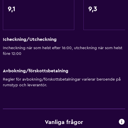
Tillgång till strand
9,1
9,3
Cykeluthyrning
Fiske
Kanot
Icheckning/Utcheckning
Cykling
Incheckning när som helst efter 16:00, utcheckning när som helst
Vattensportanläggningar (på plats)
före 12:00
Vindsurfning
Avbokning/förskottsbetalning
Badrum
Regler för avbokning/förskottsbetalningar varierar beroende på
Dusch
rumstyp och leverantör.
Badkar
Hårfön
Toalett
Toalettpapper
Vanliga frågor