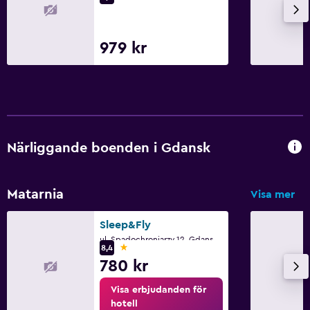
Parkeringsservice
Privat parkering
979 kr
Media och underhållning
Flat-screen TV
Bibliotek
Kabel- eller satellit-TV
Närliggande boenden i Gdansk
TV
Matarnia
Visa mer
Familjevänligt
Barnsängar tillgängliga
Sleep&Fly
ul. Spadochroniarzy 12, Gdansk, Pomorze
Barnmåltider
1 stjärna
8,4
780 kr
Utomhusleksaker för barn
Lekplats
Visa erbjudanden för
hotell