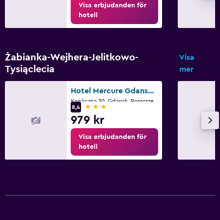
Visa erbjudanden för
hotell
Żabianka-Wejhera-Jelitkowo-
Visa
Tysiąclecia
mer
Hotel Mercure Gdansk Posejdon
Kapliczna 30, Gdansk, Pomorze
3 stjärnor
8,4
979 kr
Visa erbjudanden för
hotell