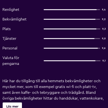
Renlighet
9,4
Bekvämlighet
9,2
Plats
9,3
Tjänster
9,0
Personal
9,6
Valuta för
9,1
pengarna
Här har du tillgång till alla hemmets bekvämligheter och
mycket mer, som till exempel gratis wi-fi och platt-tv,
samt även kaffe- och tebryggare och trädgård. Bland
övriga bekvämligheter hittar du handdukar, vattenkokare,
picknickområde och skrivbord.
Läs mer