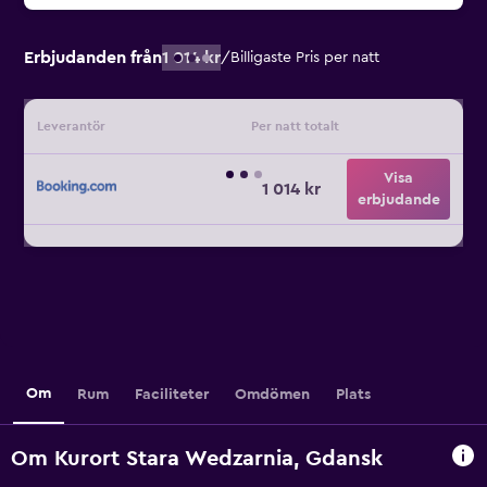
Erbjudanden från
1 014 kr
/
Billigaste Pris per natt
Leverantör
Per natt totalt
Visa
1 014 kr
erbjudande
Om
Rum
Faciliteter
Omdömen
Plats
Om Kurort Stara Wedzarnia, Gdansk