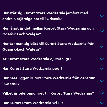
Privat badrum
Walk-in-dusch
Hur står sig Kurort Stara Wedzarnia jämfört med
andra 3-stjärniga hotell i Gdansk?
Tillgänglighet och lämplighet
Hur långt är det mellan Kurort Stara Wedzarnia och
Hela enheten ligger på bottenvåningen
Gdańsk-Lech Wałęsa?
Husdjur får medtagas vid förfrågan. Kostnader kan
Hur tar man sig bäst till Kurort Stara Wedzarnia från
tillkomma.
Gdańsk-Lech Wałęsa?
Allergivänligt
Är Kurort Stara Wedzarnia djurvänligt?
Allergivänlig kudde
Rökning förbjuden
Har Kurort Stara Wedzarnia pool?
Övre våningar nås via trappor
Hur nära ligger Kurort Stara Wedzarnia från centrum
i Gdansk?
Allmänt
Vilket är telefonnumret till Kurort Stara Wedzarnia?
Fönster
Har Kurort Stara Wedzarnia Wi-Fi?
Flodutsikt