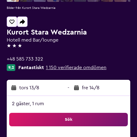
Bilder från Kurort Stara Wedzarnia
Kurort Stara Wedzarnia
Hotell med Bar/lounge
3 stjärnor
+48 585 733 322
Fantastiskt
1 150 verifierade omdömen
9,2
tors 13/8
-
fre 14/8
2 gäster, 1 rum
Sök