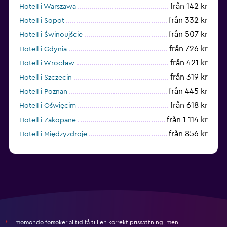
från 142 kr
Hotell i Warszawa
från 332 kr
Hotell i Sopot
från 507 kr
Hotell i Świnoujście
från 726 kr
Hotell i Gdynia
från 421 kr
Hotell i Wrocław
från 319 kr
Hotell i Szczecin
från 445 kr
Hotell i Poznan
från 618 kr
Hotell i Oświęcim
från 1 114 kr
Hotell i Zakopane
från 856 kr
Hotell i Międzyzdroje
från 545 kr
Hotell i Katowice
momondo försöker alltid få till en korrekt prissättning, men
*