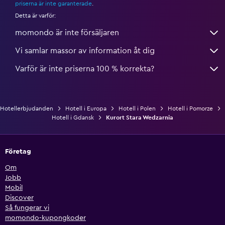
priserna är inte garanterade
.
Detta är varför:
momondo är inte försäljaren
Vi samlar massor av information åt dig
Varför är inte priserna 100 % korrekta?
Hotellerbjudanden
Hotell i Europa
Hotell i Polen
Hotell i Pomorze
Hotell i Gdansk
Kurort Stara Wedzarnia
Företag
Om
Jobb
Mobil
Discover
Så fungerar vi
momondo-kupongkoder