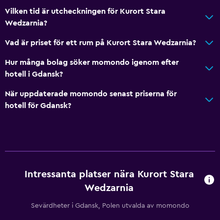
Familjerum
Vilken tid är utcheckningen för Kurort Stara
Wedzarnia?
Trägolv eller parkettgolv
Bäddsoffa
Vad är priset för ett rum på Kurort Stara Wedzarnia?
Förvaring
Hur många bolag söker momondo igenom efter
hotell i Gdansk?
Utomhus
När uppdaterade momondo senast priserna för
Terrass/uteplats
hotell för Gdansk?
Strandstolar
Grill
Picknickområde
Trädgård
Intressanta platser nära Kurort Stara
Wedzarnia
Restauranger
Elektrisk vattenkokare
Sevärdheter i Gdansk, Polen utvalda av momondo