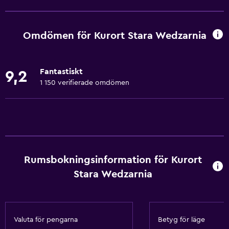
Gratis WiFi
Wifi tillgängligt i alla områden
Omdömen för Kurort Stara Wedzarnia
Internet
Sängkläder
Fantastiskt
9,2
Handdukar
1 150 verifierade omdömen
Gratis toalettartiklar
Schampo
Värme
Kroppstvål
Rumsbokningsinformation för Kurort
Papperskorgar
Stara Wedzarnia
Saker att göra
Vandring
Valuta för pengarna
Betyg för läge
Eco-turism