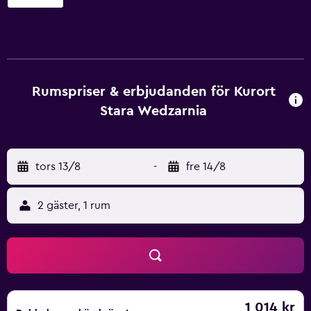
Rumspriser & erbjudanden för Kurort
Stara Wedzarnia
tors 13/8
-
fre 14/8
2 gäster, 1 rum
1 014 kr