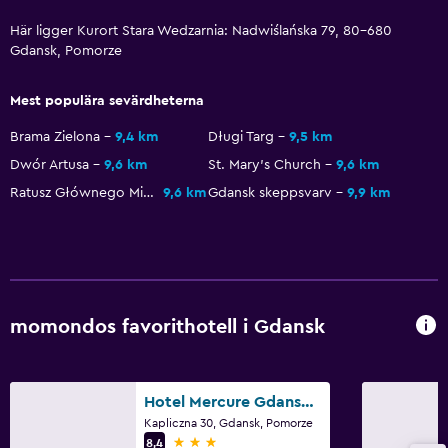
Bar/lounge
Här ligger Kurort Stara Wedzarnia: Nadwiślańska 79, 80-680
Te/kaffebryggare
Gdansk, Pomorze
Vattenkokare
Kaffemaskin
Mest populära sevärdheterna
Brama Zielona
9,4 km
Długi Targ
9,5 km
Tjänster och bekvämligheter
Dwór Artusa
9,6 km
St. Mary's Church
9,6 km
Konferensrum
Ratusz Głównego Miasta
9,6 km
Gdansk skeppsvarv
9,9 km
Mötesrum
Utflyktsdisk
Nyckelkortsåtkomst
Privat incheckning/utcheckning
momondos favorithotell i Gdansk
Parkering och transport
Flygbuss
Hotel Mercure Gdansk Posejdon
Kapliczna 30, Gdansk, Pomorze
Gratis parkering
3 stjärnor
8,4