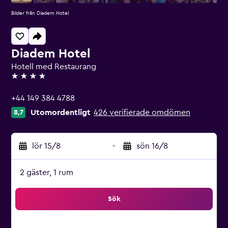
Bilder från Diadem Hotel
Diadem Hotel
Hotell med Restaurang
4 stjärnor
+44 149 384 4788
Utomordentligt
426 verifierade omdömen
8,7
lör 15/8
-
sön 16/8
2 gäster, 1 rum
Sök