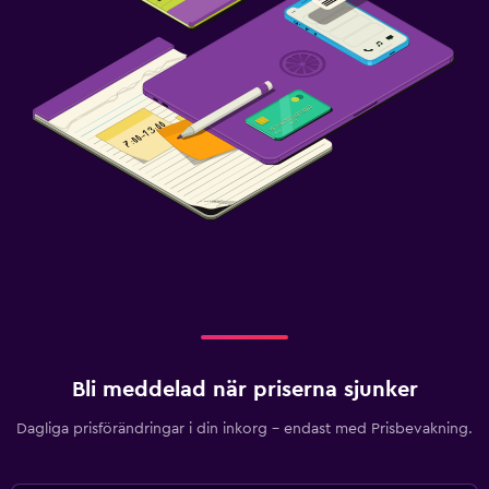
Kolmonoxiddetektor
Familjevänligt
Barnsängar tillgängliga
Böcker, Dvd:er, musik för barn
Barnmåltider
Barnvänlig buffé
Barnsäkra uttag
Höga barnstolar
Tvättstuga
Byxpress
Bli meddelad när priserna sjunker
Strykjärn och strykbräda
Dagliga prisförändringar i din inkorg – endast med Prisbevakning.
Torktumlare
Torkställ för kläder