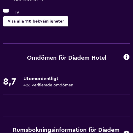
TV
Visa alla 110 bekvämligheter
Grundläggande bekvämligheter
Wifi tillgängligt i alla områden
Internet
Omdömen för Diadem Hotel
Fläkt
Brandsläckare
Utomordentligt
8,7
Gratis toalettartiklar
426 verifierade omdömen
Brandvarnare
Värme
Gratis WiFi
Sängkläder
Rumsbokningsinformation för Diadem
Handdukar