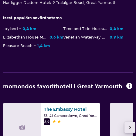
Här ligger Diadem Hotel: 9 Trafalgar Road, Great Yarmouth
Duschstol
Mest populära sevärdheterna
Allergivänliga rum
Övre våningar nås via trappor
Joyland
0,4 km
Time and Tide Museum
0,4 km
Elizabethan House Museum
0,6 km
Venetian Waterway Gardens
0,9 km
Badrum
Pleasure Beach
1,4 km
Hårfön
Privat badrum
Dusch
Badmössa
momondos favorithotell i Great Yarmouth
Badkar
Toalett
The Embassy Hotel
Toalettpapper
38-41 Camperdown, Great Yarmouth
2 stjärnor
5,9
Walk-in-dusch