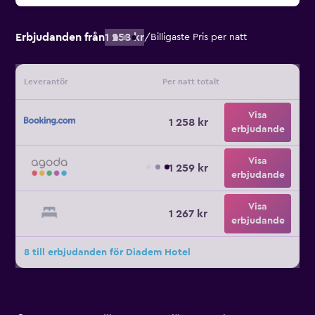
Erbjudanden från
1 258 kr
/
Billigaste Pris per natt
Leverantör
Per natt totalt
Visa
1 258 kr
erbjudande
Visa
1 259 kr
erbjudande
Visa
1 267 kr
erbjudande
8 till erbjudanden för Diadem Hotel