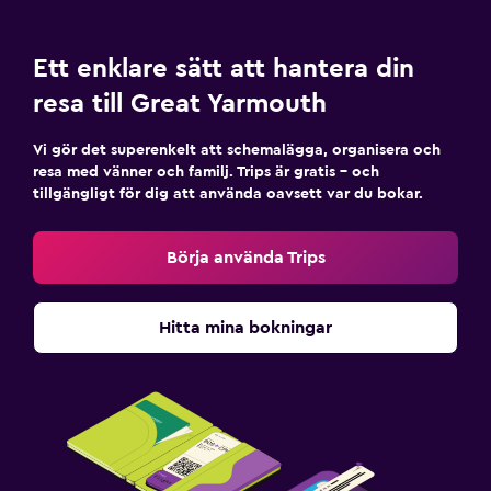
Sovrum
Extra långa sängar (> 2 meter)
Ett enklare sätt att hantera din
Uttag nära sängen
resa till Great Yarmouth
Väckarklocka
Vi gör det superenkelt att schemalägga, organisera och
Bäddsoffa
resa med vänner och familj. Trips är gratis – och
tillgängligt för dig att använda oavsett var du bokar.
Klädhängare
Garderob eller klädkammare
Börja använda Trips
Hälsa och säkerhet
Hitta mina bokningar
Daglig städning
Övervakningskameror i gemensamma utrymmen
Övervakningskameror utanför boendet
Säkerhetsvakt dygnet runt
Förstahjälpenlåda