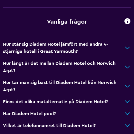
Kafeteria
Frukost på rummet
Vanliga frågor
Te/kaffebryggare
Vattenkokare
Kylskåp
Hur står sig Diadem Hotel jämfört med andra 4-
stjärniga hotell i Great Yarmouth?
Matplats
Matbord
Hur långt är det mellan Diadem Hotel och Norwich
Arpt?
Allmänt
Hur tar man sig bäst till Diadem Hotel från Norwich
Tillgång till exekutiv lounge
Arpt?
Familjerum
Finns det olika matalternativ på Diadem Hotel?
Utsikt över trädgård
Har Diadem Hotel pool?
Utsikt över innergården
Vilket är telefonnumret till Diadem Hotel?
Sammanlänkade rum tillgängliga