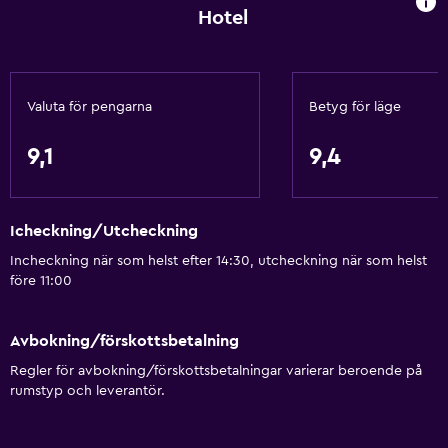
Hotel
Schampo
Kroppstvål
Handdukar/lakan (extra kostnad)
Valuta för pengarna
Betyg för läge
Papperskorgar
Balsam
9,1
9,4
Restauranger
Icheckning/Utcheckning
Elektrisk vattenkokare
Incheckning när som helst efter 14:30, utcheckning när som helst
Livsmedelsleveranser
före 11:00
Inpackade luncher
Frukt
Avbokning/förskottsbetalning
Dietspecifika menyer (vid begäran)
Regler för avbokning/förskottsbetalningar varierar beroende på
rumstyp och leverantör.
Restaurang
Mat kan levereras till gästboendet