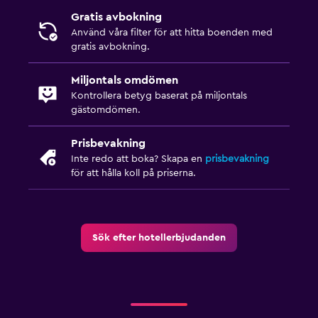
Rumservice
Gratis avbokning
Expressutcheckning
Använd våra filter för att hitta boenden med
gratis avbokning.
Privat incheckning/utcheckning
Reception dygnet runt
Miljontals omdömen
Vattenflaska
Kontrollera betyg baserat på miljontals
gästomdömen.
Media och underhållning
Prisbevakning
Flat-screen TV
Inte redo att boka? Skapa en
prisbevakning
för att hålla koll på priserna.
Kabel- eller satellit-TV
Radio
Delat lounge/TV-område
Sök efter hotellerbjudanden
CD-spelare
TV
DVD-spelare