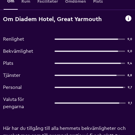
Om
Rum
Faciliteter
Omdömen
Plats
Om Diadem Hotel, Great Yarmouth
Renlighet
9,0
Bekvämlighet
9,0
Plats
9,4
Tjänster
8,8
Personal
9,7
Valuta för
9,1
pengarna
Här har du tillgång till alla hemmets bekvämligheter och