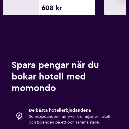
Saker att göra
608 kr
Fiske
Sällskapsspel/pussel
Golf
Kanot
Cykling
Vattenland
Spara pengar när du
Biljardbord
bokar hotell med
Fågelskådning
momondo
Tjänster och bekvämligheter
Affärscentrum
De bästa hotellerbjudandena
Väckningsservice
Se erbjudanden från över tre miljoner hotell
Mötesrum
och boenden på ett och samma ställe.