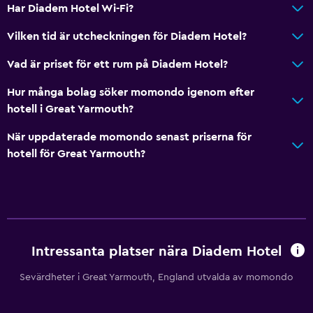
Sevärdhetsutsikt
Har Diadem Hotel Wi-Fi?
Förvaring
Vilken tid är utcheckningen för Diadem Hotel?
Utsikt över lugn gata
Vad är priset för ett rum på Diadem Hotel?
Eldstad
Hur många bolag söker momondo igenom efter
Vardagsrum
hotell i Great Yarmouth?
Bäddsoffa
När uppdaterade momondo senast priserna för
Ljudisolering
hotell för Great Yarmouth?
Heltäckningsmatta
Tillgänglighet och lämplighet
Hela enheten ligger på bottenvåningen
Rökning förbjuden
Intressanta platser nära Diadem Hotel
Fjäderfri kudde
Sevärdheter i Great Yarmouth, England utvalda av momondo
Rökningsområden
Privat ingång