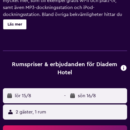
mycket mer, som till exempel gratis wi-fi och platt-tv,
samt även MP3-dockningsstation och iPod-
dockningsstation. Bland övriga bekvämligheter hittar du
lyxtoalettartiklar, handdukar, dvd-spelare och
Läs mer
vattenkokare.
Rumspriser & erbjudanden för Diadem
Hotel
lör 15/8
-
sön 16/8
2 gäster, 1 rum