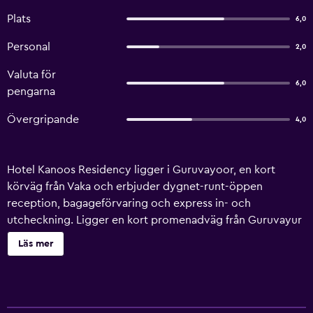
Plats
6,0
Personal
2,0
Valuta för
6,0
pengarna
Övergripande
4,0
Hotel Kanoos Residency ligger i Guruvayoor, en kort
körväg från Vaka och erbjuder dygnet-runt-öppen
reception, bagageförvaring och express in- och
utcheckning. Ligger en kort promenadväg från Guruvayur
Sri Krishna Temple. Alla rum på Hotel Kanoos Residency är
Läs mer
luftkonditionerade och erbjuder vatten på flaska,
soffgrupp på rummet och takfläkt. De är försedda med
värdeförvaringsskåp på rummet, trådlöst internet på
rummen och tidningar. Det finns även ett antal rum