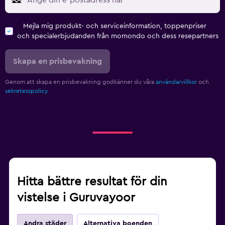
Mejla mig produkt- och serviceinformation, toppenpriser
och specialerbjudanden från momondo och dess resepartners
Skapa en prisbevakning
Genom att skapa en prisbevakning godkänner du våra
användarvillkor
och
sekretesspolicy.
Hitta bättre resultat för din
vistelse i Guruvayoor
Andra städer
Alternativa boenden