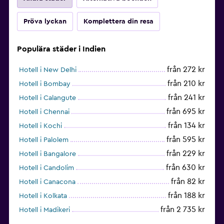
Pröva lyckan
Komplettera din resa
Populära städer i Indien
från 272 kr
Hotell i New Delhi
från 210 kr
Hotell i Bombay
från 241 kr
Hotell i Calangute
från 695 kr
Hotell i Chennai
från 134 kr
Hotell i Kochi
från 595 kr
Hotell i Palolem
från 229 kr
Hotell i Bangalore
från 630 kr
Hotell i Candolim
från 82 kr
Hotell i Canacona
från 188 kr
Hotell i Kolkata
från 2 735 kr
Hotell i Madikeri
från 351 kr
Hotell i Hyderabad