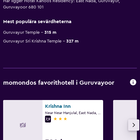
Här ligger Hotel Kanoos Residency: East Nada, Guruvayur,
Guruvayoor 680 101
Mest populära sevärdheterna
Guruvayur Temple
315 m
Guruvayur Sri Krishna Temple
327 m
momondos favorithotell i Guruvayoor
Krishna Inn
Near Near Manjulal, East Nada, Guruvayoor
3 stjärnor
7,9