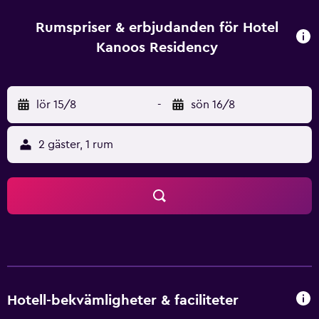
speciellt utformade för familjer. Hotel Kanoos Residency
ligger nära Guruvayur Railway Station, vilket gör det
Rumspriser & erbjudanden för Hotel
enkelt för gäster att upptäcka Guruvayoor och
Kanoos Residency
närliggande områden.
lör 15/8
-
sön 16/8
2 gäster, 1 rum
Hotell-bekvämligheter & faciliteter