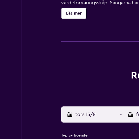
värdeförvaringsskåp. Sängarna har 
toalettartiklar och hårtorkar. Gäste
Läs mer
rummen gratis flaskvatten och grat
dagligen. Fritidsaktiviteterna nedan
R
tors 13/8
-
f
Typ av boende