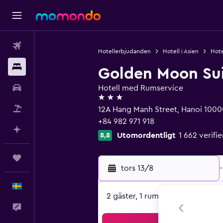
Flyg
Hotellerbjudanden
Hotell i Asien
Hote
Boende
Golden Moon Sui
Hyrbil
Hotell med Rumservice
3 stjärnor
Paketresor
12A Hang Manh Street, Hanoi 1000
+84 982 971 918
Planera med AI
Utomordentligt
1 662 verif
8,8
Trips
tors 13/8
-
Svenska
2 gäster, 1 rum
Feedback