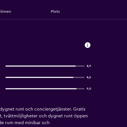
ömen
Plats
8,9
8,6
9,0
 dygnet runt och conciergetjänster. Gratis
t, tvättmöjligheter och dygnet runt-öppen
ade rum med minibar och