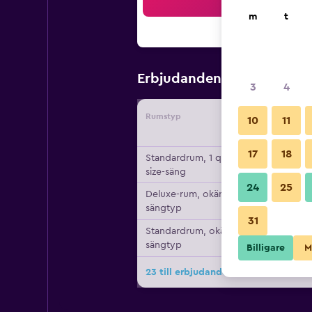
Sö
m
t
259 kr
Erbjudanden från
/
Bi
3
4
Rumstyp
Leverant
10
11
17
18
Standardrum, 1 queen
size-säng
24
25
Deluxe-rum, okänd
sängtyp
31
Standardrum, okänd
sängtyp
Billigare
M
23 till erbjudanden för Golden Moon