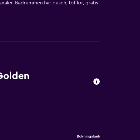
naler. Badrummen har dusch, tofflor, gratis
ord, skrivbordsstolar och telefon. Dessutom har
lakan kan fås på begäran. Städning sker
 kan tillkomma.
Golden
Bokningslänk