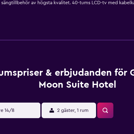
sängtillbehör av högsta kvalitet. 40-tums LCD-tv med kabelka
r har tillgång till gratis wi-fi. Boendet tillhandahåller skrivb
is dagstidningar på vardagar. Byte av handdukar och byte av 
 finns antingen tillgängliga på plats eller i närheten. Avgifter
umspriser & erbjudanden för 
Moon Suite Hotel
re 14/8
2 gäster, 1 rum