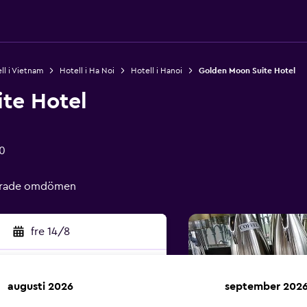
ll i Vietnam
Hotell i Ha Noi
Hotell i Hanoi
Golden Moon Suite Hotel
te Hotel
0
ierade omdömen
fre 14/8
augusti 2026
september 202