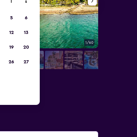
l
s
5
6
12
13
1/60
Lobby
19
20
26
27