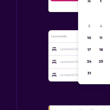
m
t
3
4
Leverantör
10
11
Leverantör för Melia Habana
17
18
24
25
Leverantör för Melia Habana
31
Leverantör för Melia Habana