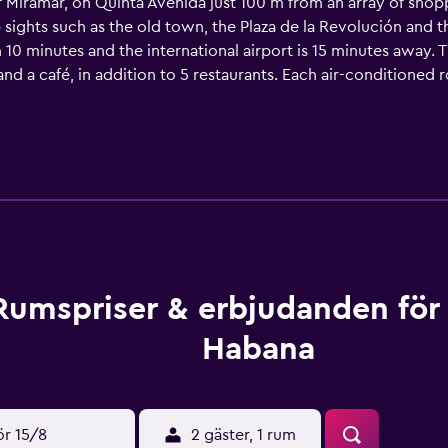
 of Miramar, on Quinta Avenida just 100 m from an array of sho
p sights such as the old town, the Plaza de la Revolución an
 10 minutes and the international airport is 15 minutes away. 
 and a café, in addition to 5 restaurants. Each air-condition
nd satellite TV. Further facilities include an Internet connecti
ldren's paddling pool, a hot tub and a sauna. An array of deli
Rumspriser & erbjudanden för
Habana
ör 15/8
2 gäster, 1 rum