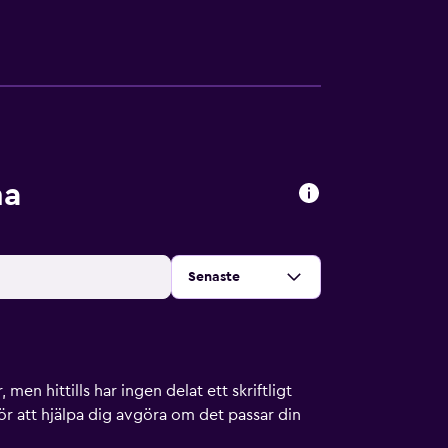
na
Sortera efter
:
Senaste
men hittills har ingen delat ett skriftligt
ör att hjälpa dig avgöra om det passar din