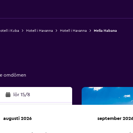
otell i Kuba
Hotell i Havanna
Hotell i Havanna
Melia Habana
ade omdömen
lör 15/8
augusti 2026
september 202
k