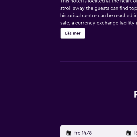
This hotel is located at the heart
stroll away the guests can find to
historical centre can be reached in
safe, a currency exchange facility
hairdryer, a direct dial telephone a
Läs mer
include 3 outdoor pools with a chi
Miramar, La Scala and Cojamar.
fre 14/8
-
l