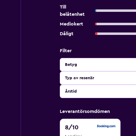
Till
belåtenhet
Mediokert
Dåligt
Filter
Betyg
Typ av resenär
Årstid
Leverantörsomdömen
8
8
/10
av