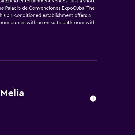
pping and entertainment venues. Just a short
d the Palacio de Convenciones ExpoCuba. The
This air-conditioned establishment offers a
ed room comes with an en suite bathroom with
on, a minibar and a safe. Leisure options
cious dishes may be chosen at the Restaurant
 Melia