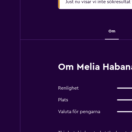
Just nu visar vi inte sökresultat
Om
Om Melia Haban
Renlighet
Plats
Valuta för pengarna