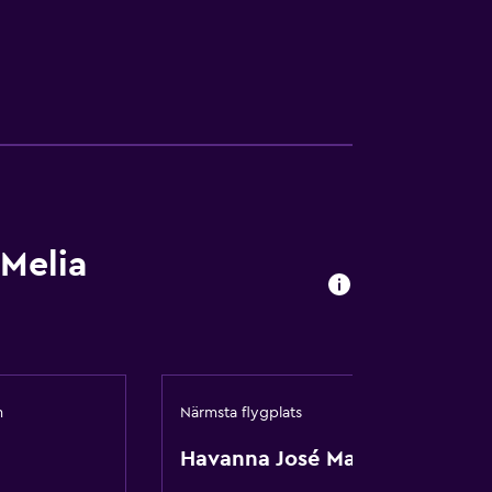
Melia
m
Närmsta flygplats
Havanna José Martí