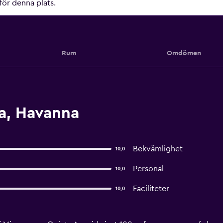
 för denna plats.
Rum
Omdömen
a, Havanna
Bekvämlighet
10,0
Personal
10,0
Faciliteter
10,0