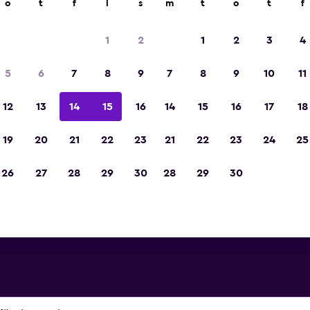
o
t
f
l
s
m
t
o
t
f
1
2
1
2
3
4
5
6
7
8
9
7
8
9
10
11
Byggnad
12
13
14
15
16
14
15
16
17
18
Visa priser
19
20
21
22
23
21
22
23
24
25
Bilder från Melia Habana
26
27
28
29
30
28
29
30
Visa priser
Visa priser