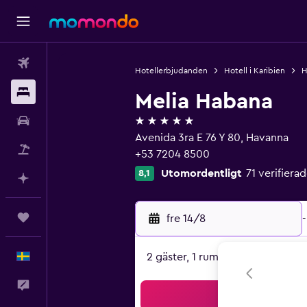
Flyg
Hotellerbjudanden
Hotell i Karibien
H
Boende
Melia Habana
5 stjärnor
Hyrbil
Avenida 3ra E 76 Y 80, Havanna
Paketresor
+53 7204 8500
Utomordentligt
71 verifier
8,1
Planera med AI
Trips
fre 14/8
-
Svenska
2 gäster, 1 rum
Feedback
Sö