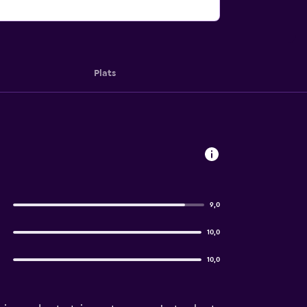
Plats
9,0
10,0
10,0