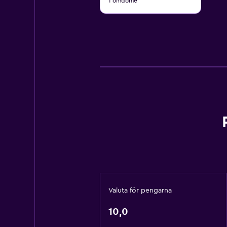
1 omdöme
10
Valuta för pengarna
10,0