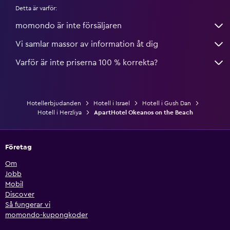
Detta är varför:
momondo är inte försäljaren
Vi samlar massor av information åt dig
Varför är inte priserna 100 % korrekta?
Hotellerbjudanden
Hotell i Israel
Hotell i Gush Dan
Hotell i Herzliya
ApartHotel Okeanos on the Beach
Företag
Om
Jobb
Mobil
Discover
Så fungerar vi
momondo-kupongkoder