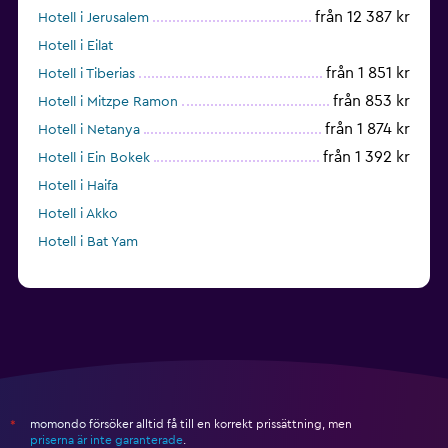
från 12 387 kr
Hotell i Jerusalem
Hotell i Eilat
från 1 851 kr
Hotell i Tiberias
från 853 kr
Hotell i Mitzpe Ramon
från 1 874 kr
Hotell i Netanya
från 1 392 kr
Hotell i Ein Bokek
Hotell i Haifa
Hotell i Akko
Hotell i Bat Yam
momondo försöker alltid få till en korrekt prissättning, men
*
priserna är inte garanterade
.