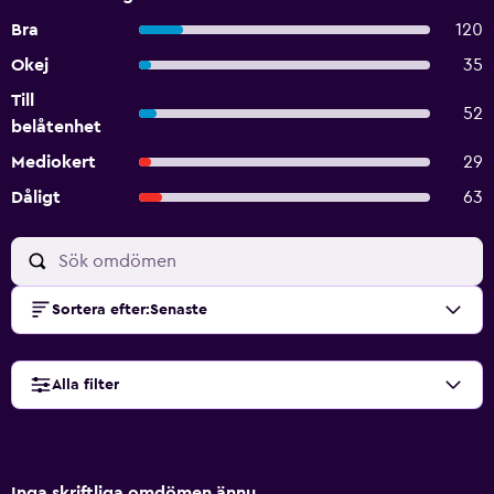
Bra
120
Okej
35
Till
52
belåtenhet
Mediokert
29
Dåligt
63
Sortera efter
:
Senaste
Alla filter
Inga skriftliga omdömen ännu