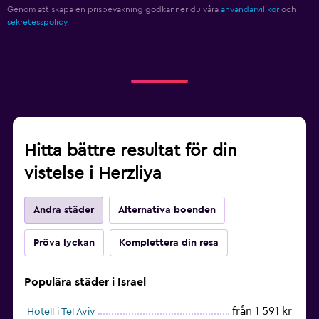
Genom att skapa en prisbevakning godkänner du våra
användarvillkor
och
sekretesspolicy.
Hitta bättre resultat för din
vistelse i Herzliya
Andra städer
Alternativa boenden
Pröva lyckan
Komplettera din resa
Populära städer i Israel
från 1 591 kr
Hotell i Tel Aviv