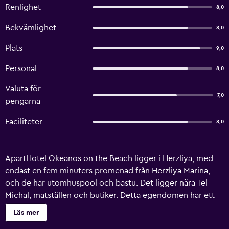
Renlighet
8,0
Bekvämlighet
8,0
Plats
9,0
Personal
8,0
Valuta för
7,0
pengarna
Faciliteter
8,0
ApartHotel Okeanos on the Beach ligger i Herzliya, med
endast en fem minuters promenad från Herzliya Marina,
och de har utomhuspool och bastu. Det ligger nära Tel
Michal, matställen och butiker. Detta egendomen har ett
gym med simbassäng. Det erbjuder dessutom
Läs mer
familjevänliga faciliteter med lägenhet designade för alla