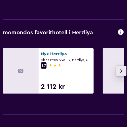
momondos favorithotell i Herzliya
Nyx Herzliya
Abba Even Blvd. 19, Herzliya, Gush Dan
3 stjärnor
8,7
2 112 kr