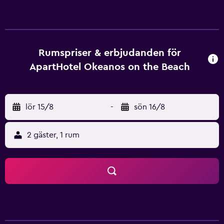
familjestorlekar med en barnpool och barnvaktsservice.
ApartHotel Okeanos on the Beach har lägenheter
utrustade med hårtork, mikrovågsugn och kylskåp. Det
finns även flera lägenheter inredda för familjer. Gäster på
ApartHotel Okeanos on the Beach kan uppleva kosher på
Rumspriser & erbjudanden för
restaurangen som ligger på området. Det ligger perfekt till
ApartHotel Okeanos on the Beach
för de som vill ha nära till ett matställe när man börjar bli
hungrig. ApartHotel Okeanos on the Beach ligger mindre
än 30-minuters bilfärd från Ben Gurion internationella
lör 15/8
-
sön 16/8
flygplats. Den vänliga personalen vid resedisken hjälper
dig gärna att boka utflykter och sightseeing i Herzliya.
2 gäster, 1 rum