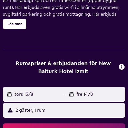
ett fullständigt spa och ett fitnesscenter (öppet dygnet
runt). Här erbjuds även gratis wi-fi i allmänna utrymmen,
avgiftsfri parkering och gratis mottagning. Här erbjuds
dessutom bland annat en bar/lounge, en snackbar/deli
Läs mer
och en bastu. Handdukarna byts på begäran New Balturk
Hotel Izmit har 53 rum som har ingång från loftgång samt
minibar och värdeförvaringsskåp. Sängarna har
sängtillbehör av högsta kvalitet. Gäster har tillgång till
gratis wi-fi. Badrummen har tofflor, gratis toalettartiklar
och hårtorkar. Boendet tillhandahåller skrivbordsstolar,
Rumspriser & erbjudanden för New
gratis dagstidningar och telefon. Dessutom har rummen
Balturk Hotel Izmit
gratis flaskvatten och takfläkt. Strykjärn/strykbräda, byte
av handdukar och byte av lakan kan fås på begäran.
Uppbäddningsservice erbjuds varje kväll och städning
tors 13/8
-
fre 14/8
sker dagligen. Detta hotell har bland annat bastu och
fitnesscenter (öppet dygnet runt).
2 gäster, 1 rum