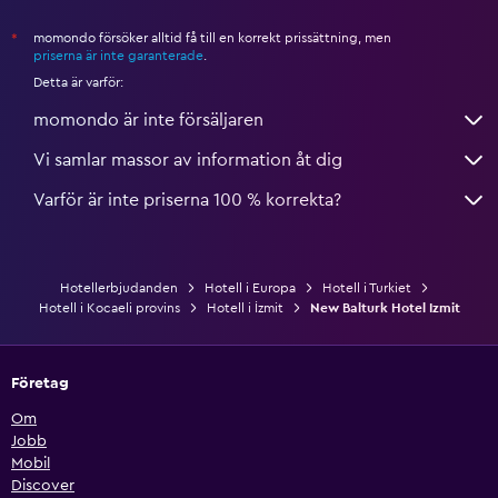
momondo försöker alltid få till en korrekt prissättning, men
*
priserna är inte garanterade
.
Detta är varför:
momondo är inte försäljaren
Vi samlar massor av information åt dig
Varför är inte priserna 100 % korrekta?
Hotellerbjudanden
Hotell i Europa
Hotell i Turkiet
Hotell i Kocaeli provins
Hotell i İzmit
New Balturk Hotel Izmit
Företag
Om
Jobb
Mobil
Discover