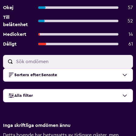
Okej
57
Till
52
belåtenhet
Mediokert
14
Dåligt
61
Sortera efter
:
Senaste
Alla filter
Inga skriftliga omdömen ännu
Detta boende har betygsatts av tidigare gäster, men