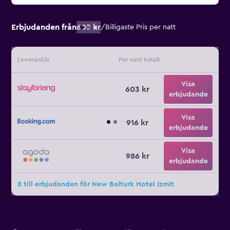
Erbjudanden från
603 kr
/
Billigaste Pris per natt
Leverantör
Per natt totalt
Visa
603 kr
erbjudande
Visa
916 kr
erbjudande
Visa
986 kr
erbjudande
8 till erbjudanden för New Balturk Hotel Izmit