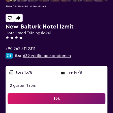
Bilder från New Balturk Hotel Izmit
New Balturk Hotel Izmit
Hotell med Träningslokal
4 stjärnor
+90 262 311 2311
Bra
639 verifierade omdömen
7,5
tors 13/8
-
fre 14/8
2 gäster, 1 rum
Sök