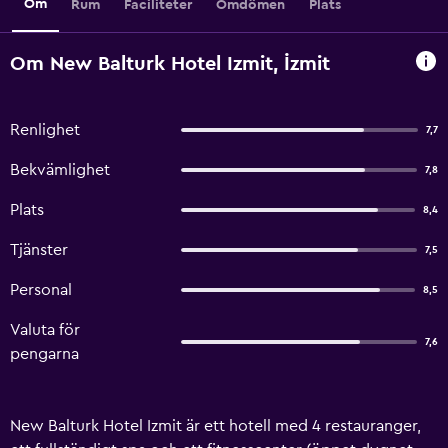
Om
Rum
Faciliteter
Omdömen
Plats
Om New Balturk Hotel Izmit, İzmit
Renlighet
7,7
Bekvämlighet
7,8
Plats
8,4
Tjänster
7,5
Personal
8,5
Valuta för
7,6
pengarna
New Balturk Hotel Izmit är ett hotell med 4 restauranger,