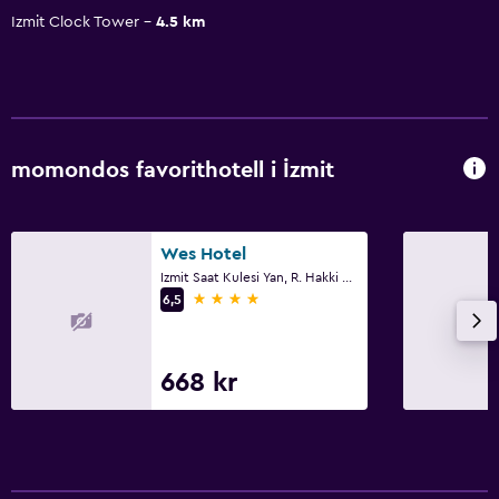
Izmit Clock Tower
4.5 km
momondos favorithotell i İzmit
Wes Hotel
Izmit Saat Kulesi Yan, R. Hakki Cd. Dut sk. No:2 I, İzmit
4 stjärnor
6,5
668 kr