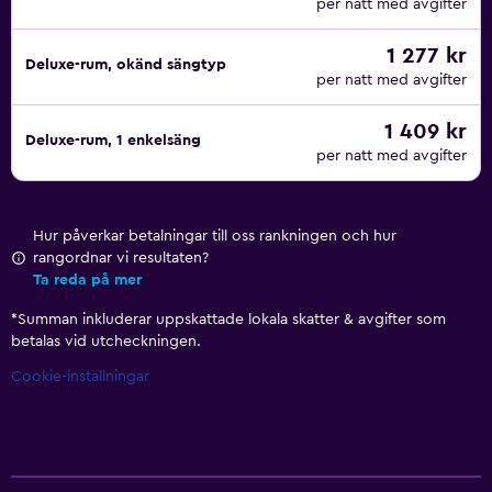
per natt med avgifter
1 277 kr
Deluxe-rum, okänd sängtyp
per natt med avgifter
1 409 kr
Deluxe-rum, 1 enkelsäng
per natt med avgifter
Hur påverkar betalningar till oss rankningen och hur
rangordnar vi resultaten?
Ta reda på mer
*
Summan inkluderar uppskattade lokala skatter & avgifter som
betalas vid utcheckningen.
Cookie-inställningar