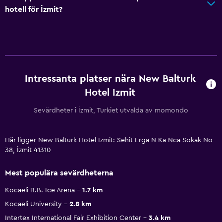
hotell för İzmit?
Intressanta platser nära New Balturk
Hotel Izmit
Sevärdheter i İzmit, Turkiet utvalda av momondo
Här ligger New Balturk Hotel Izmit: Sehit Erga N Ka Nca Sokak No
38, İzmit 41310
Mest populära sevärdheterna
Kocaeli B.B. Ice Arena
1.7 km
Kocaeli University
2.8 km
Intertex International Fair Exhibition Center
3.4 km