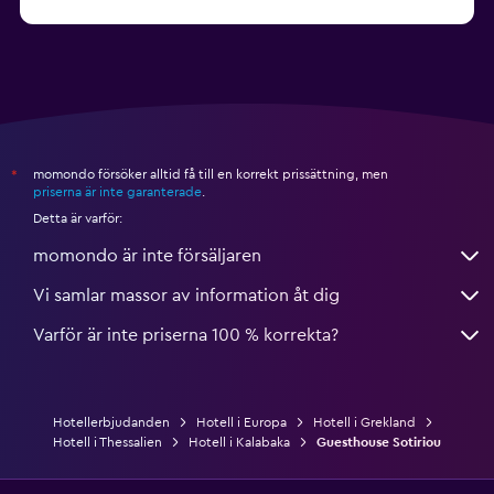
från 1 629 kr
Hotell i Hersonissos
momondo försöker alltid få till en korrekt prissättning, men
*
priserna är inte garanterade
.
Detta är varför:
momondo är inte försäljaren
Vi samlar massor av information åt dig
Varför är inte priserna 100 % korrekta?
Hotellerbjudanden
Hotell i Europa
Hotell i Grekland
Hotell i Thessalien
Hotell i Kalabaka
Guesthouse Sotiriou