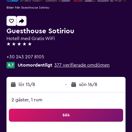
Bilder från Guesthouse Sotiriou
Guesthouse Sotiriou
Hotell med Gratis WiFi
5 stjärnor
+30 243 207 8105
Utomordentligt
377 verifierade omdömen
8,7
lör 15/8
-
sön 16/8
2 gäster, 1 rum
Sök