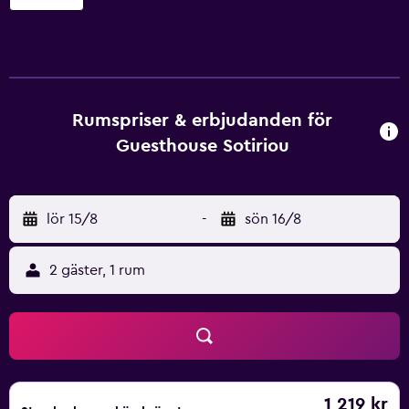
Rumspriser & erbjudanden för
Guesthouse Sotiriou
lör 15/8
-
sön 16/8
2 gäster, 1 rum
1 219 kr