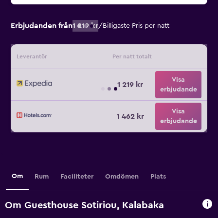
Erbjudanden från
1 219 kr
/
Billigaste Pris per natt
Leverantör
Per natt totalt
Visa
1 219 kr
erbjudande
Visa
1 462 kr
erbjudande
Om
Rum
Faciliteter
Omdömen
Plats
Om Guesthouse Sotiriou, Kalabaka