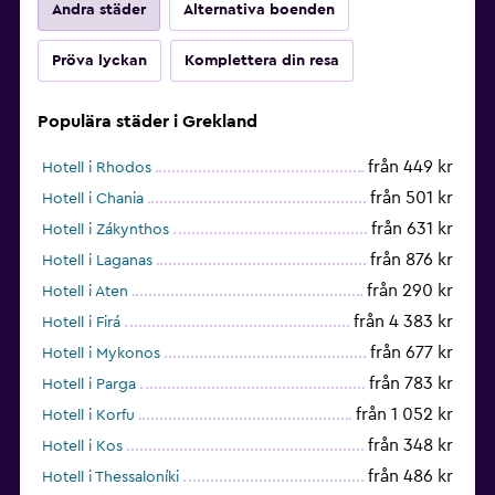
Andra städer
Alternativa boenden
Pröva lyckan
Komplettera din resa
Populära städer i Grekland
från 449 kr
Hotell i Rhodos
från 501 kr
Hotell i Chania
från 631 kr
Hotell i Zákynthos
från 876 kr
Hotell i Laganas
från 290 kr
Hotell i Aten
från 4 383 kr
Hotell i Firá
från 677 kr
Hotell i Mykonos
från 783 kr
Hotell i Parga
från 1 052 kr
Hotell i Korfu
från 348 kr
Hotell i Kos
från 486 kr
Hotell i Thessaloníki