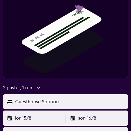
2 gäster, 1 rum
Guesthouse Sotiriou
lör 15/8
sön 16/8