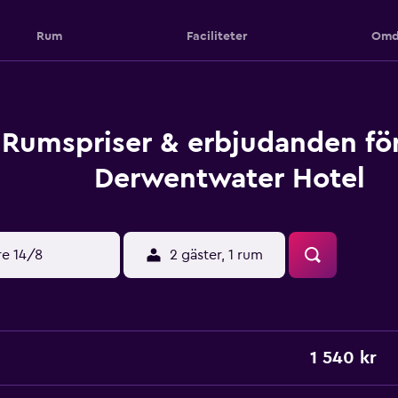
Rum
Faciliteter
Omd
Rumspriser & erbjudanden fö
Derwentwater Hotel
re 14/8
2 gäster, 1 rum
1 540 kr