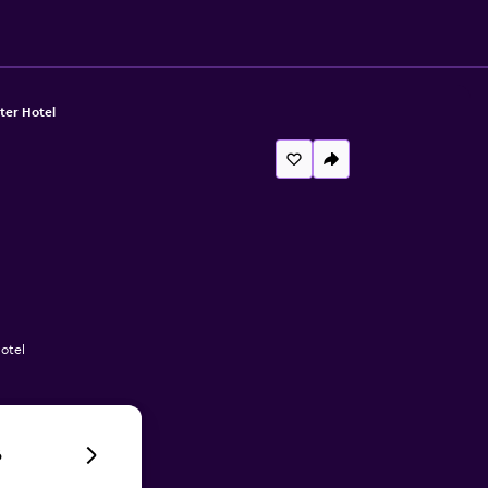
er Hotel
otel
6