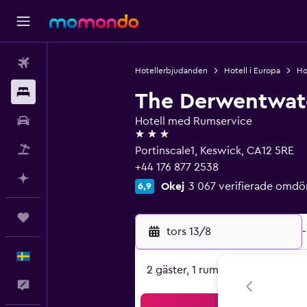
Flyg
Hotellerbjudanden
Hotell i Europa
Ho
Boende
The Derwentwat
Hyrbil
Hotell med Rumservice
3 stjärnor
Paketresor
Portinscale1, Keswick, CA12 5RE
+44 176 877 2538
Planera med AI
Okej
3 067 verifierade omd
6,9
Trips
tors 13/8
-
Svenska
2 gäster, 1 rum
Feedback