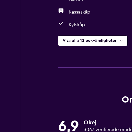
Kassaskåp
Kylskåp
Visa alla 12 bekvämligheter
Om
6,9
Okej
3067 verifierade om