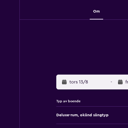
Om
tors 13/8
-
f
Typ av boende
Deluxe-rum, okänd sängtyp