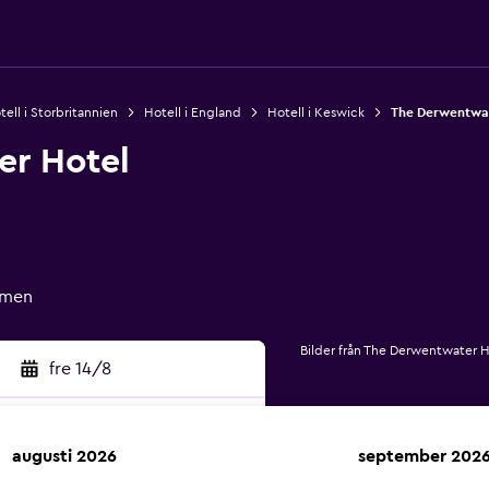
tell i Storbritannien
Hotell i England
Hotell i Keswick
The Derwentwat
er Hotel
ömen
Bilder från The Derwentwater H
fre 14/8
augusti 2026
september 202