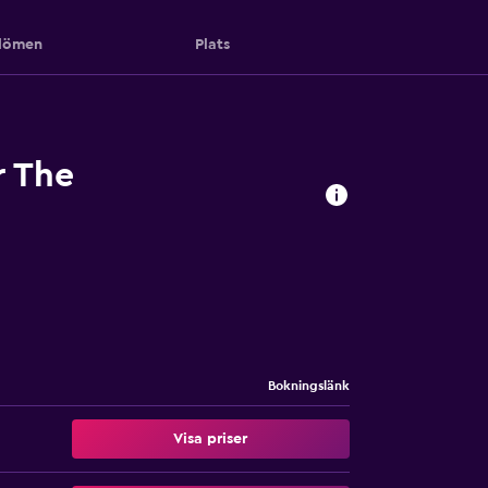
ömen
Plats
r The
Bokningslänk
Visa priser