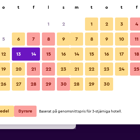
k
o
t
f
l
s
m
t
o
t
f
1
2
1
2
3
4
lligaste Pris per natt
5
6
7
8
9
7
8
9
10
11
ör
Per natt
12
13
14
15
16
14
15
16
17
18
totalt
19
20
21
22
23
21
22
23
24
25
795 kr
Visa erbjudande
26
27
28
29
30
28
29
30
880 kr
Visa erbjudande
908 kr
Visa erbjudande
edel
Dyrare
Baserat på genomsnittspris för 3-stjärniga hotell.
twater Hotel