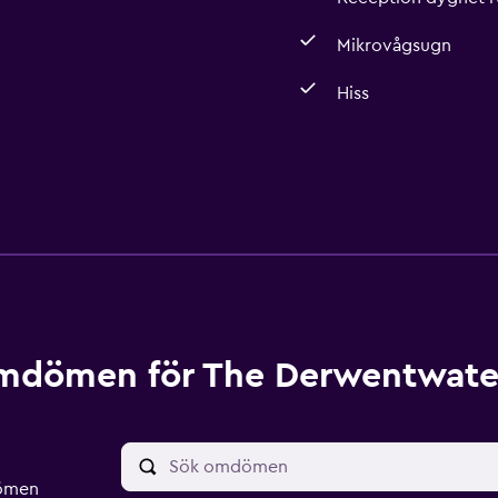
Mikrovågsugn
Hiss
dömen för The Derwentwate
dömen