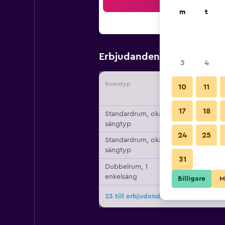
Sö
m
t
795 kr
Erbjudanden från
/
Bi
3
4
Rumstyp
Leverant
10
11
17
18
Standardrum, okänd
sängtyp
24
25
Standardrum, okänd
sängtyp
31
Dubbelrum, 1
enkelsäng
Billigare
M
23 till erbjudanden för The Derwen