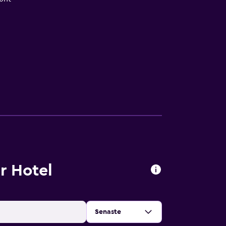
r Hotel
Sortera efter
:
Senaste