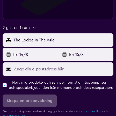
2 gäster, 1 rum
The Lodge In The Vale
fre 14/8
lör 15/8
Mejla mig produkt- och serviceinformation, toppenpriser
och specialerbjudanden från momondo och dess resepartners
Skapa en prisbevakning
Genom att skapa en prisbevakning godkänner du våra
användarvillkor
och
sekretesspolicy.