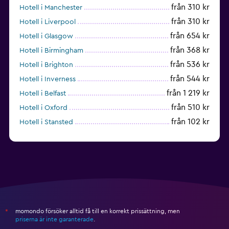
från 310 kr
Hotell i Manchester
från 310 kr
Hotell i Liverpool
från 654 kr
Hotell i Glasgow
från 368 kr
Hotell i Birmingham
från 536 kr
Hotell i Brighton
från 544 kr
Hotell i Inverness
från 1 219 kr
Hotell i Belfast
från 510 kr
Hotell i Oxford
från 102 kr
Hotell i Stansted
från 735 kr
Hotell i Nottingham
momondo försöker alltid få till en korrekt prissättning, men
*
priserna är inte garanterade
.