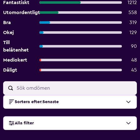
Fantastiskt
1212
Utomordentligt
558
Bra
319
Okej
129
Till
90
belåtenhet
Mediokert
48
Dåligt
45
Sortera efter
:
Senaste
Alla filter