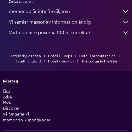
Detta är varför:
momondo är inte försäljaren
Vi samlar massor av information åt dig
Varför är inte priserna 100 % korrekta?
Hotellerbjudanden
Hotell i Europa
Hotell i Storbritannien
Hotell i England
Hotell i Keswick
The Lodge In The Vale
Företag
Om
Jobb
Mobil
Discover
Så fungerar vi
momondo-kupongkoder