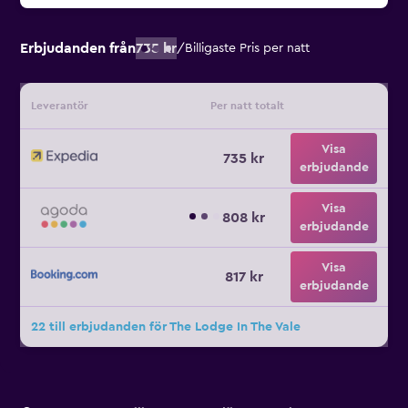
Erbjudanden från
735 kr
/
Billigaste Pris per natt
Leverantör
Per natt totalt
Visa
735 kr
erbjudande
Visa
808 kr
erbjudande
Visa
817 kr
erbjudande
22 till erbjudanden för The Lodge In The Vale