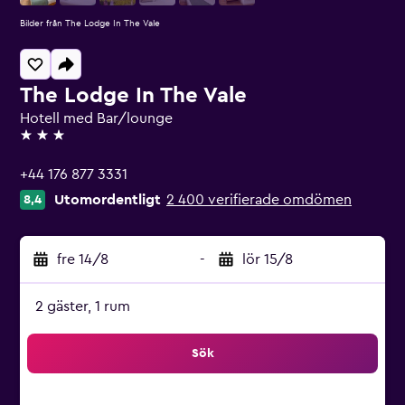
Bilder från The Lodge In The Vale
The Lodge In The Vale
Hotell med Bar/lounge
3 stjärnor
+44 176 877 3331
Utomordentligt
2 400 verifierade omdömen
8,4
fre 14/8
-
lör 15/8
2 gäster, 1 rum
Sök