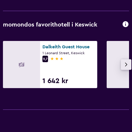
momondos favorithotell i Keswick
Dalkeith Guest House
1 Leonard Street, Keswick
3 stjärnor
9,7
1 642 kr