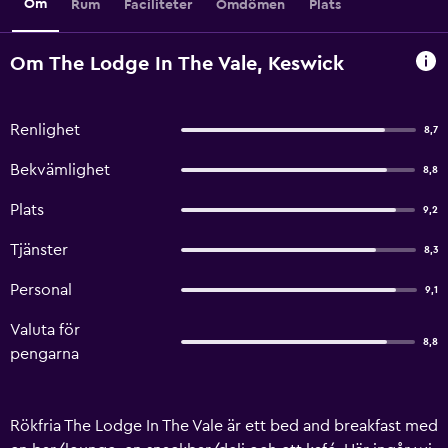
Om
Rum
Faciliteter
Omdömen
Plats
Om The Lodge In The Vale, Keswick
Renlighet
8,7
Bekvämlighet
8,8
Plats
9,2
Tjänster
8,3
Personal
9,1
Valuta för
8,8
pengarna
Rökfria The Lodge In The Vale är ett bed and breakfast med