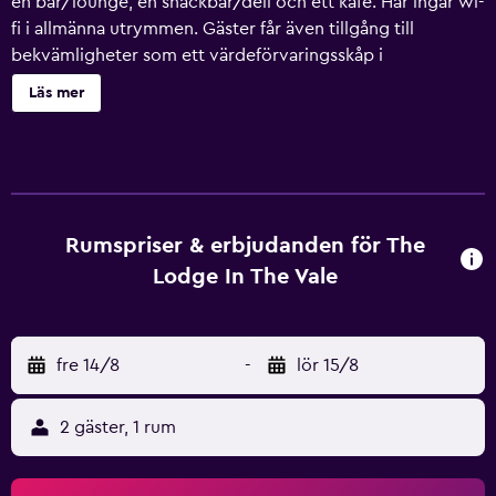
en bar/lounge, en snackbar/deli och ett kafé. Här ingår wi-
fi i allmänna utrymmen. Gäster får även tillgång till
bekvämligheter som ett värdeförvaringsskåp i
receptionen. The Lodge In The Vale erbjuder 14 rum med
Läs mer
värdeförvaringsskåp och kaffe- och tebryggare. Dessa
individuellt inredda och möblerade rum inkluderar
skrivbord. Platt-tv finns på rummen. Badrummen har
dusch, gratis toalettartiklar och hårtorkar. Gäster har
tillgång till gratis wi-fi. Fritidsaktiviteterna nedan finns
antingen tillgängliga på plats eller i närheten. Avgifter kan
Rumspriser & erbjudanden för The
tillkomma.
Lodge In The Vale
fre 14/8
-
lör 15/8
2 gäster, 1 rum