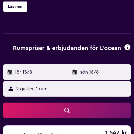
egna badrummet har dusch och gratis badprodukter.
Läs mer
Hotellet erbjuder bagageförvaring, cykeluthyrning och
tvättservice. Stranden ligger bara några steg bort. Du
hittar Inter Island Ferry drygt 1 km från hotellet.
Rumspriser & erbjudanden för L'ocean
lör 15/8
-
sön 16/8
2 gäster, 1 rum
1 547 kr