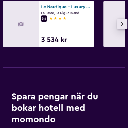
Le Nautique - Luxury Waterfront Hotel
La Passe, La Digue Island
4 stjärnor
9,4
3 534 kr
Spara pengar när du
bokar hotell med
momondo