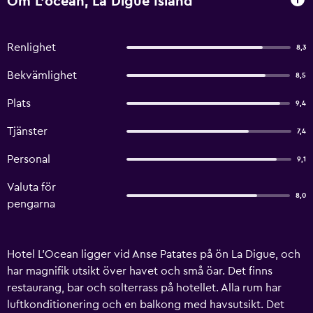
Om L'ocean, La Digue Island
Renlighet
8,3
Bekvämlighet
8,5
Plats
9,4
Tjänster
7,4
Personal
9,1
Valuta för
8,0
pengarna
Hotel L'Ocean ligger vid Anse Patates på ön La Digue, och
har magnifik utsikt över havet och små öar. Det finns
restaurang, bar och solterrass på hotellet. Alla rum har
luftkonditionering och en balkong med havsutsikt. Det