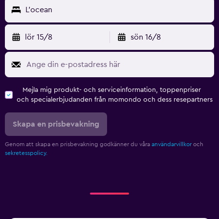
L'ocean
lör 15/8
sön 16/8
Mejla mig produkt- och serviceinformation, toppenpriser
och specialerbjudanden från momondo och dess resepartners
Skapa en prisbevakning
Genom att skapa en prisbevakning godkänner du våra
användarvillkor
och
sekretesspolicy.