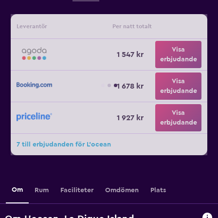
Leverantör
Per natt totalt
Visa
1 547 kr
erbjudande
Visa
1 678 kr
erbjudande
Visa
1 927 kr
erbjudande
7 till erbjudanden för L'ocean
Om
Rum
Faciliteter
Omdömen
Plats