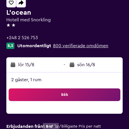
L'ocean
Hotell med Snorkling
2 stjärnor
+248 2 526 753
Utomordentligt
800 verifierade omdömen
8,3
lör 15/8
-
sön 16/8
2 gäster, 1 rum
Sök
Erbjudanden från
1 547 kr
/
Billigaste Pris per natt