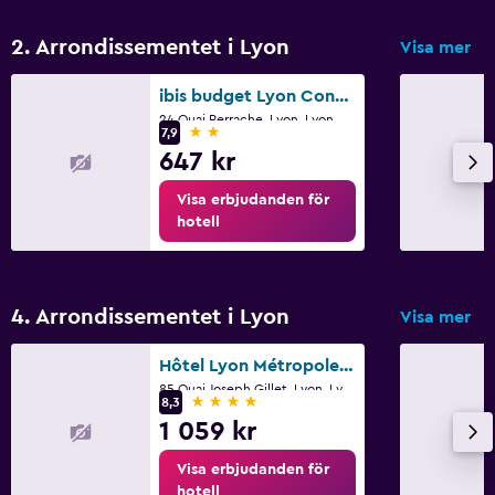
2. Arrondissementet i Lyon
Visa mer
ibis budget Lyon Confluence
24 Quai Perrache, Lyon, Lyon Metropolis
2 stjärnor
7,9
647 kr
Visa erbjudanden för
hotell
4. Arrondissementet i Lyon
Visa mer
Hôtel Lyon Métropole & Spa
85 Quai Joseph Gillet, Lyon, Lyon Metropolis
4 stjärnor
8,3
1 059 kr
Visa erbjudanden för
hotell