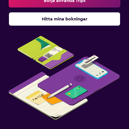
Börja använda Trips
Hitta mina bokningar