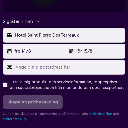
2 gäster, 1 rum
Hotel Saint Pierre Des Terreaux
fre 14/8
lör 15/8
Mejla mig produkt- och serviceinformation, toppenpriser
och specialerbjudanden från momondo och dess resepartners
Skapa en prisbevakning
Genom att skapa en prisbevakning godkänner du våra
användarvillkor
och
sekretesspolicy.