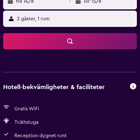
fre 14/8
-
lör 15/8
2 gäster, 1 rum
Hotell-bekvämligheter & faciliteter
Gratis WiFi
Tvättstuga
Reception dygnet runt