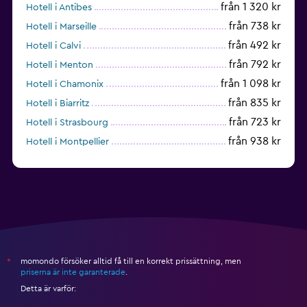
från 1 320 kr
Hotell i Antibes
från 738 kr
Hotell i Marseille
från 492 kr
Hotell i Calvi
från 792 kr
Hotell i Menton
från 1 098 kr
Hotell i Chamonix
från 835 kr
Hotell i Biarritz
från 723 kr
Hotell i Strasbourg
från 938 kr
Hotell i Montpellier
från 784 kr
Hotell i Bordeaux
momondo försöker alltid få till en korrekt prissättning, men
*
priserna är inte garanterade
.
Detta är varför: