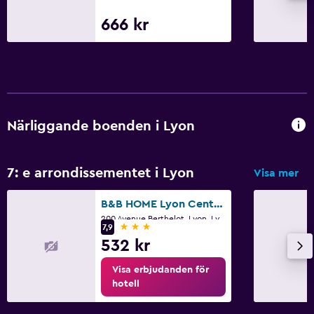
666 kr
Närliggande boenden i Lyon
7: e arrondissementet i Lyon
Visa mer
B&B HOME Lyon Centre Berthelot
200 Avenue Berthelot, Lyon, Lyon Metropolis
3 stjärnor
7,9
532 kr
Visa erbjudanden för
hotell