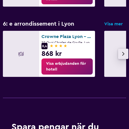
6: e arrondissement i Lyon
Visa mer
Crowne Plaza Lyon - Cite Internationale By IHG
22 Quai Charles de Gaulle, Lyon, Lyon Metropolis
4 stjärnor
8,4
868 kr
Visa erbjudanden för
hotell
Spara pengar när du