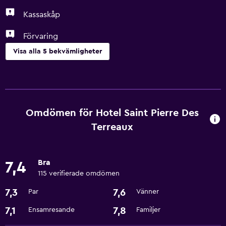
Kassaskåp
Förvaring
Visa alla 5 bekvämligheter
Tvättstuga
Tvättstuga
Omdömen för Hotel Saint Pierre Des
Allmänt
Terreaux
Förvaring
Bra
Hälsa och säkerhet
7,4
115 verifierade omdömen
Kassaskåp
7,3
7,6
Par
Vänner
Tjänster och bekvämligheter
7,1
7,8
Ensamresande
Familjer
Reception dygnet runt