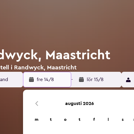
ndwyck, Maastricht
tell i Randwyck, Maastricht
fre 14/8
-
lör 15/8
augusti 2026
m
t
o
t
f
l
s