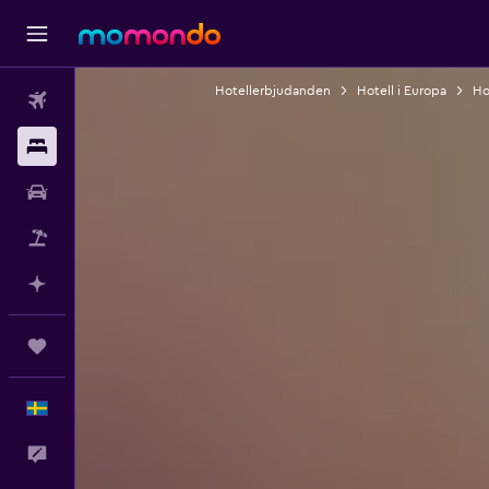
Hotellerbjudanden
Hotell i Europa
Ho
Flyg
Boende
Hyrbil
Paketresor
Planera med AI
Trips
Svenska
Feedback