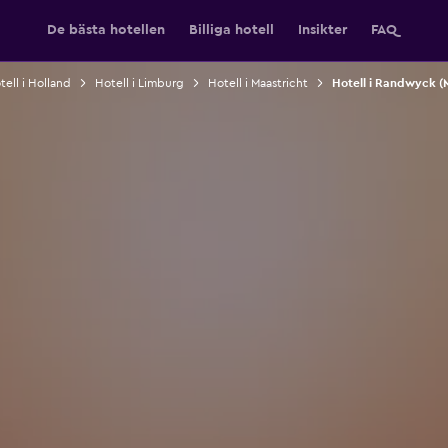
De bästa hotellen
Billiga hotell
Insikter
FAQ
tell i Holland
Hotell i Limburg
Hotell i Maastricht
Hotell i Randwyck (