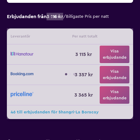
Erbjudanden från
3 115 kr
/
Billigaste Pris per natt
Leverantör
Per natt totalt
Visa
3 115 kr
erbjudande
Visa
3 357 kr
erbjudande
Visa
3 365 kr
erbjudande
46 till erbjudanden för Shangri-La Boracay