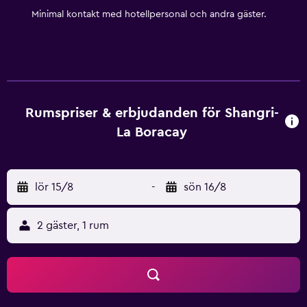
Minimal kontakt med hotellpersonal och andra gäster.
Rumspriser & erbjudanden för Shangri-
La Boracay
lör 15/8
-
sön 16/8
2 gäster, 1 rum