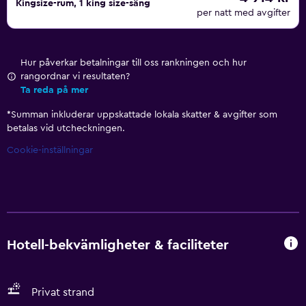
Kingsize-rum, 1 king size-säng
per natt med avgifter
Hur påverkar betalningar till oss rankningen och hur
rangordnar vi resultaten?
Ta reda på mer
*
Summan inkluderar uppskattade lokala skatter & avgifter som
betalas vid utcheckningen.
Cookie-inställningar
Hotell-bekvämligheter & faciliteter
Privat strand