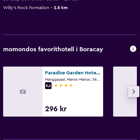
Willy's Rock Formation
2.5 km
momondos favorithotell i Boracay
Paradise Garden Hotel And Convention Center Boracay Powered by Aston
Manggayad, Manoc-Manoc, 5608 Boracay Island, Malay, Aklan, Boracay
4 stjärnor
8,4
296 kr