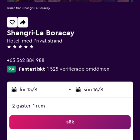
Bilder från Shangri-La Boracay
Shangri-La Boracay
Hotell med Privat strand
5 stjärnor
+63 362 884 988
Fantastiskt
1 525 verifierade omdömen
9,4
lör 15/8
-
sön 16/8
2 gäster, 1 rum
Sök