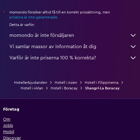
momondo försöker alltid få till en korrekt prissättning, men
*
priserna är inte garanterade
.
Detta är varför:
momondo är inte försäljaren
Vi samlar massor av information åt dig
Varför är inte priserna 100 % korrekta?
Hotellerbjudanden
Hotell i Asien
Hotell i Filippinerna
Hotell i Aklan
Hotell i Boracay
Shangri-La Boracay
Företag
Om
Jobb
Mobil
Discover