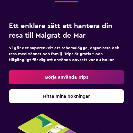
Sovrum
Uttag nära sängen
Ett enklare sätt att hantera din
Klädhängare
resa till Malgrat de Mar
Garderob eller klädkammare
Vi gör det superenkelt att schemalägga, organisera och
resa med vänner och familj. Trips är gratis – och
Familjevänligt
tillgängligt för dig att använda oavsett var du bokar.
Barnsängar tillgängliga
Inomhus lekområde
Börja använda Trips
Lekplats
Hitta mina bokningar
Arbetsyta
Fax/kopieringsmöjligheter
Skrivbord