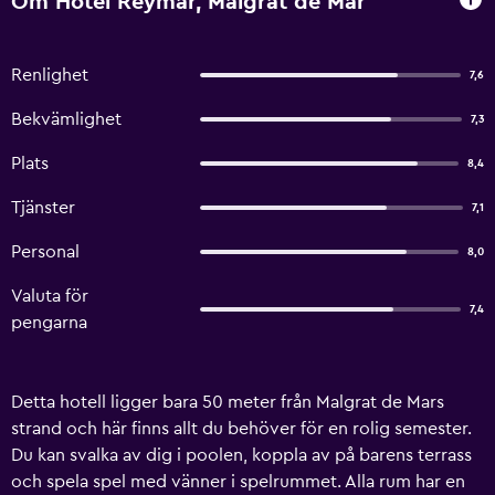
Om Hotel Reymar, Malgrat de Mar
Renlighet
7,6
Bekvämlighet
7,3
Plats
8,4
Tjänster
7,1
Personal
8,0
Valuta för
7,4
pengarna
Detta hotell ligger bara 50 meter från Malgrat de Mars
strand och här finns allt du behöver för en rolig semester.
Du kan svalka av dig i poolen, koppla av på barens terrass
och spela spel med vänner i spelrummet. Alla rum har en