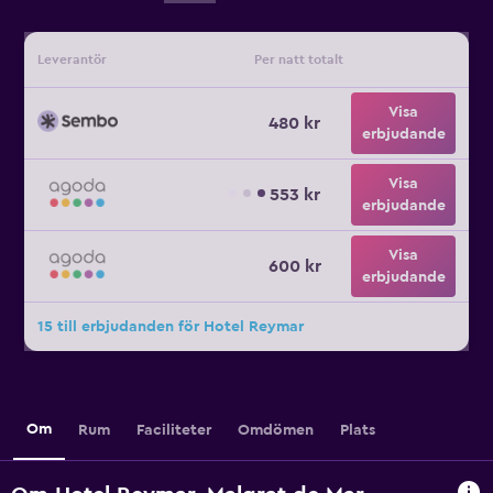
Leverantör
Per natt totalt
Visa
480 kr
erbjudande
Visa
553 kr
erbjudande
Visa
600 kr
erbjudande
15 till erbjudanden för Hotel Reymar
Om
Rum
Faciliteter
Omdömen
Plats