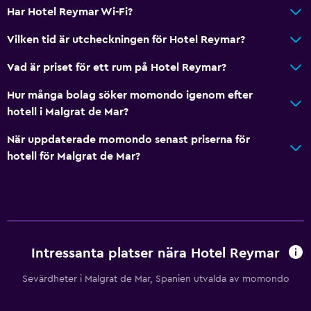
Privat ingång
Har Hotel Reymar Wi-Fi?
Vilken tid är utcheckningen för Hotel Reymar?
Restauranger
Vad är priset för ett rum på Hotel Reymar?
Inpackade luncher
Dietspecifika menyer (vid begäran)
Hur många bolag söker momondo igenom efter
hotell i Malgrat de Mar?
Kafeteria
Restaurang
När uppdaterade momondo senast priserna för
hotell för Malgrat de Mar?
Bar/lounge
Försäljningsautomat (drycker)
Café
Försäljningsautomat (snacks)
Intressanta platser nära Hotel Reymar
Allmänt
Sevärdheter i Malgrat de Mar, Spanien utvalda av momondo
Havsutsikt
Trägolv eller parkettgolv