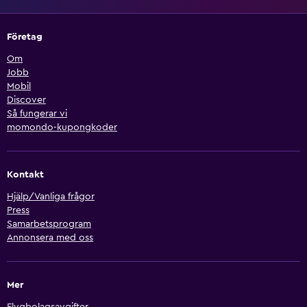
Företag
Om
Jobb
Mobil
Discover
Så fungerar vi
momondo-kupongkoder
Kontakt
Hjälp/Vanliga frågor
Press
Samarbetsprogram
Annonsera med oss
Mer
Flygbolagsavgifter