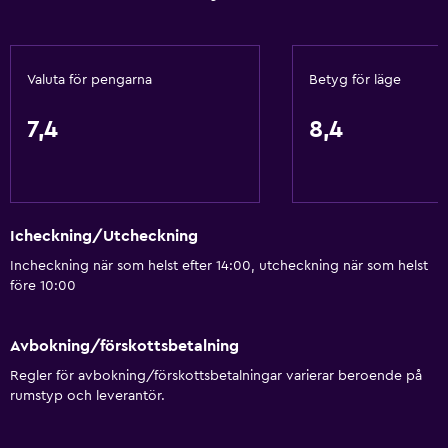
Papperskorgar
Balsam
Valuta för pengarna
Betyg för läge
Tjänster och bekvämligheter
7,4
8,4
Bankomat på plats
Biluthyrning
Väckningsservice
Icheckning/Utcheckning
Concierge-service
Incheckning när som helst efter 14:00, utcheckning när som helst
Kassaskåp
före 10:00
Underhållningspersonal
Valutaväxling på plats
Avbokning/förskottsbetalning
Utflyktsdisk
Regler för avbokning/förskottsbetalningar varierar beroende på
rumstyp och leverantör.
Nyckelkortsåtkomst
Expressutcheckning