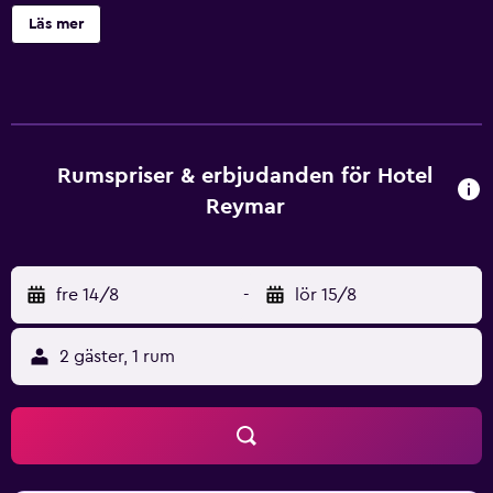
32-tums eller 42-tums platt-TV. Börja dagen med en
Läs mer
hälsosam frukostbuffé på Reymar innan du ger dig ut på
äventyr. Du kan komma tillbaka till Reymars restaurang för
att äta lunch och middag och sitta ute på den stora soliga
terrassen i riktig medelhavsanda. Under dagen har du
möjlighet att njuta av hotellets läge precis vid stranden.
Du kan bada i Medelhavet och njuta av ett antal
Rumspriser & erbjudanden för Hotel
vattensporter och aktiviteter i området. Du kan även
Reymar
koppla av på sandstränderna och beundra den fantastiska
utsikten.
fre 14/8
-
lör 15/8
2 gäster, 1 rum