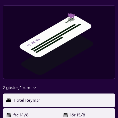
2 gäster, 1 rum
Hotel Reymar
fre 14/8
lör 15/8