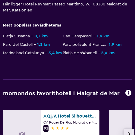
Här ligger Hotel Reymar: Passeo Maritimo, 96, 08380 Malgrat de
Ljudisolering
Mar, Katalonien
Telefon
Mest populära sevärdheterna
Bergsutsikt
Platja Susanna
0,7 km
Can Campassol
1,6 km
Utsikt över poolen
Parc del Castell
1,8 km
Parc polivalent Francesc Macia
1,9 km
Förvaring
Marineland Catalunya
3,4 km
Platja de s'Abanell
5,4 km
Pool och spa
Privat pool
Spa
Bubbelpool
momondos favorithotell i Malgrat de Mar
Utomhuspool
Bastu
AQUA Hotel Silhouette & Spa - Adults Only
C/ Roger De Flor, Malgrat de Mar, Katalonien
4 stjärnor
Hälsa och säkerhet
9,1