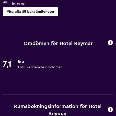
Internet
Visa alla 85 bekvämligheter
Grundläggande bekvämligheter
Gratis WiFi
Internet
Omdömen för Hotel Reymar
Sängkläder
Handdukar
Bra
7,1
Brandsläckare
1 618 verifierade omdömen
Gratis toalettartiklar
Schampo
Brandvarnare
Värme
Rumsbokningsinformation för Hotel
Kroppstvål
Reymar
Luftkonditionering