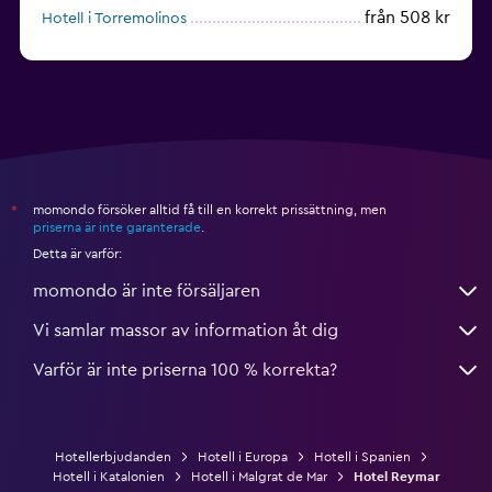
från 508 kr
Hotell i Torremolinos
från 432 kr
Hotell i Torrevieja
momondo försöker alltid få till en korrekt prissättning, men
*
priserna är inte garanterade
.
Detta är varför:
momondo är inte försäljaren
Vi samlar massor av information åt dig
Varför är inte priserna 100 % korrekta?
Hotellerbjudanden
Hotell i Europa
Hotell i Spanien
Hotell i Katalonien
Hotell i Malgrat de Mar
Hotel Reymar