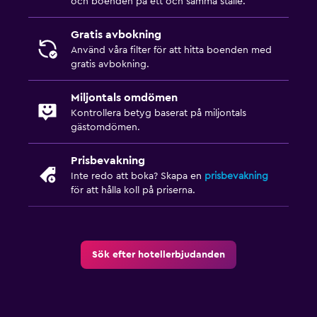
och boenden på ett och samma ställe.
Toalettpapper
Gratis avbokning
Privat badrum
Använd våra filter för att hitta boenden med
gratis avbokning.
Utomhus
Miljontals omdömen
Terrass/uteplats
Kontrollera betyg baserat på miljontals
Strandstolar
gästomdömen.
Balkong
Prisbevakning
Trädgård
Inte redo att boka? Skapa en
prisbevakning
för att hålla koll på priserna.
Saker att göra
Cykeluthyrning
Sök efter hotellerbjudanden
Spelrum
Kvällsunderhållning
Biljardbord