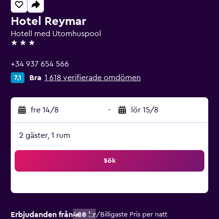
Hotel Reymar
Hotell med Utomhuspool
3 stjärnor
+34 937 654 566
Bra
1 618 verifierade omdömen
7,1
fre 14/8
-
lör 15/8
2 gäster, 1 rum
Sök
Erbjudanden från
480 kr
/
Billigaste Pris per natt