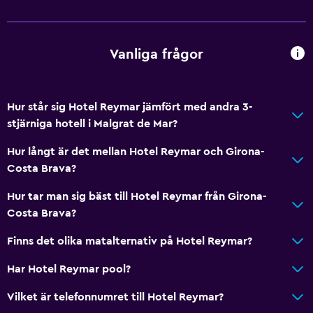
Privat incheckning/utcheckning
Reception dygnet runt
Vanliga frågor
Tillgänglighet och lämplighet
Rökfria rum tillgängliga
Hur står sig Hotel Reymar jämfört med andra 3-
Handikappvänligt
stjärniga hotell i Malgrat de Mar?
Hiss
Hur långt är det mellan Hotel Reymar och Girona-
Nås via hiss
Costa Brava?
Allergivänligt
Hur tar man sig bäst till Hotel Reymar från Girona-
Allergivänlig kudde
Costa Brava?
Allergivänliga rum
Finns det olika matalternativ på Hotel Reymar?
Fjäderfri kudde
Har Hotel Reymar pool?
Övre våningar nås med hiss
Vilket är telefonnumret till Hotel Reymar?
Rökningsområden