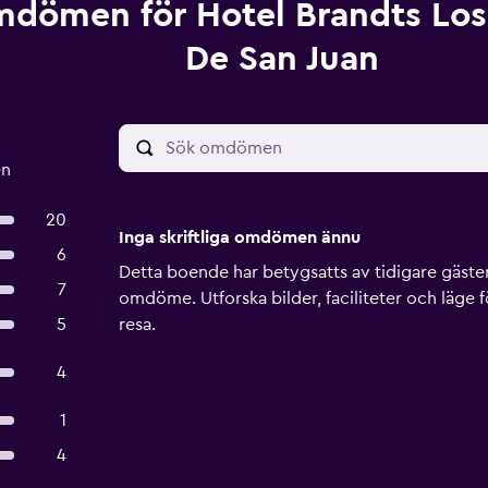
dömen för Hotel Brandts Los
De San Juan
en
20
Inga skriftliga omdömen ännu
6
Detta boende har betygsatts av tidigare gäster, 
7
omdöme. Utforska bilder, faciliteter och läge f
5
resa.
4
1
4