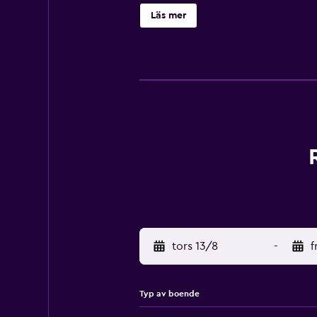
Läs mer
tors 13/8
-
f
Typ av boende