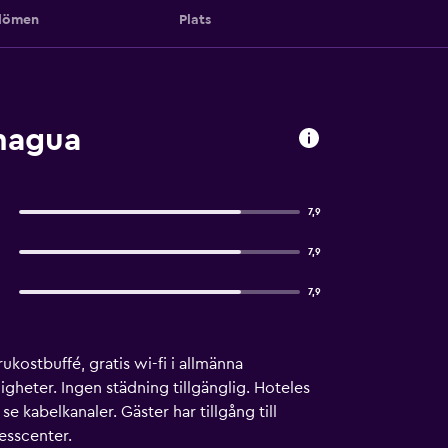
ömen
Plats
nagua
7,9
7,9
7,9
ukostbuffé, gratis wi-fi i allmänna
gheter. Ingen städning tillgänglig. Hoteles
 kabelkanaler. Gäster har tillgång till
nesscenter.