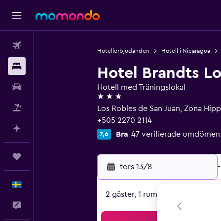
Flyg
Hotellerbjudanden
Hotell i Nicaragua
Boende
Hotel Brandts Lo
Hyrbil
Hotell med Träningslokal
3 stjärnor
Paketresor
Los Robles de San Juan, Zona Hippo
+505 2270 2114
Planera med AI
Bra
47 verifierade omdömen
7,6
Trips
tors 13/8
-
Svenska
2 gäster, 1 rum
Feedback