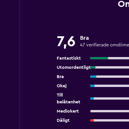
Om
7,6
Bra
47 verifierade omdöm
Fantastiskt
Utomordentligt
Bra
Okej
Till
belåtenhet
Mediokert
Dåligt