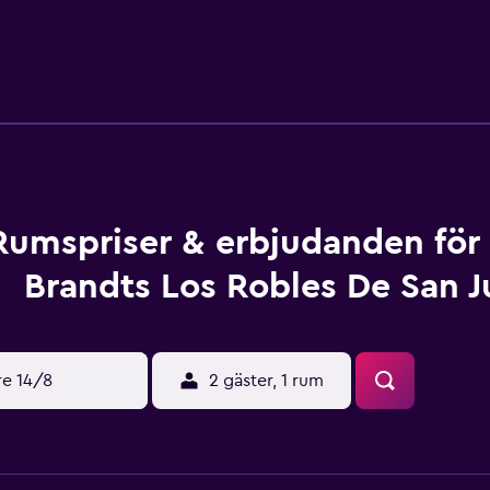
Rumspriser & erbjudanden för
Brandts Los Robles De San J
re 14/8
2 gäster, 1 rum