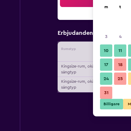
Sö
m
t
664 kr
Erbjudanden från
/
Bi
3
4
Rumstyp
Leverant
10
11
17
18
Kingsize-rum, okänd
sängtyp
24
25
Kingsize-rum, okänd
sängtyp
31
Billigare
M