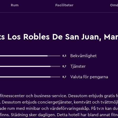
Rum
Faciliteter
Omd
s Los Robles De San Juan, Ma
Bekvämlighet
8,3
Tjänster
8,7
Valuta för pengarna
8,7
 fitnesscenter och business-service. Dessutom erbjuds gratis fr
 Dessutom erbjuds conciergetjänster, kemtvätt och tvättmöjli
ade rum med minibar och värdeförvaringsskåp. På tv:n kan du se
 finns. Städning sker dagligen. Detta hotell har bland annat fit